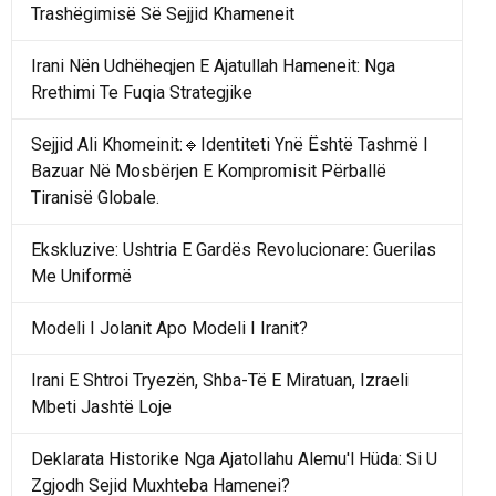
Trashëgimisë Së Sejjid Khameneit
Irani Nën Udhëheqjen E Ajatullah Hameneit: Nga
Rrethimi Te Fuqia Strategjike
Sejjid Ali Khomeinit:🔹Identiteti Ynë Është Tashmë I
Bazuar Në Mosbërjen E Kompromisit Përballë
Tiranisë Globale.
Ekskluzive: Ushtria E Gardës Revolucionare: Guerilas
Me Uniformë
Modeli I Jolanit Apo Modeli I Iranit?
Irani E Shtroi Tryezën, Shba-Të E Miratuan, Izraeli
Mbeti Jashtë Loje
Deklarata Historike Nga Ajatollahu Alemu'l Hüda: Si U
Zgjodh Sejid Muxhteba Hamenei?