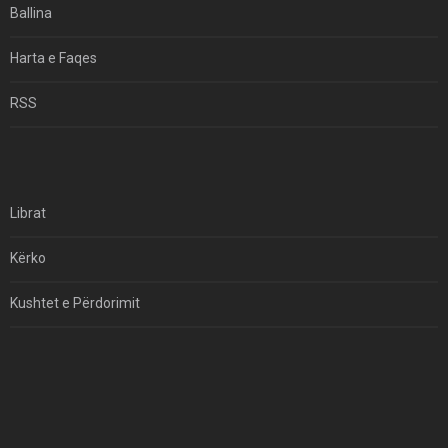
Ballina
Hormuzi: Fillimi I Fundit Të Hegjemonisë Amerikane
Harta e Faqes
Për Çfarë Po Negocioni?
RSS
Librat
Kërko
Kushtet e Përdorimit
Kontakt
Të Drejtat e Autorit