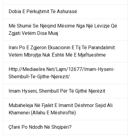
Dobia E Përkujtimit Të Ashurasë
Më Shumë Se Njëqind Mësime Nga Një Lëvizje Që
Zgjati Vetëm Disa Muaj
Irani Po E Zgjeron Ekuacionin E Tij Të Parandalimit:
Vetëm Mbrojtja Nuk Është Më E Mjaftueshme
Http://Mediaelire.Net/Lajm/12677/Imam-Hyseni-
Shembull-Te-Gjithe-Njerezit/
Imam Hyseni, Shembull Për Të Gjithë Njerëzit
Mubaheleja Në Fjalët E Imamit Dëshmor Sejid Ali
Khamenei (Allahu E Mëshiroftë)
Çfarë Po Ndodh Në Shqipëri?