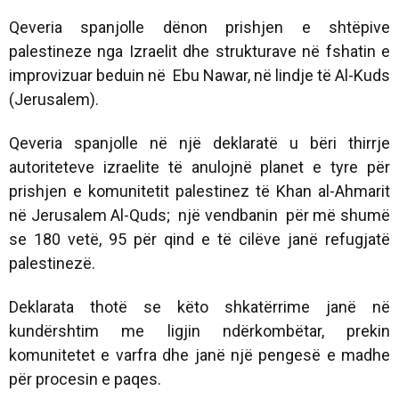
Qeveria spanjolle dënon prishjen e shtëpive
palestineze nga Izraelit dhe strukturave në fshatin e
improvizuar beduin në Ebu Nawar, në lindje të Al-Kuds
(Jerusalem).
Qeveria spanjolle në një deklaratë u bëri thirrje
autoriteteve izraelite të anulojnë planet e tyre për
prishjen e komunitetit palestinez të Khan al-Ahmarit
në Jerusalem Al-Quds; një vendbanin për më shumë
se 180 vetë, 95 për qind e të cilëve janë refugjatë
palestinezë.
Deklarata thotë se këto shkatërrime janë në
kundërshtim me ligjin ndërkombëtar, prekin
komunitetet e varfra dhe janë një pengesë e madhe
për procesin e paqes.