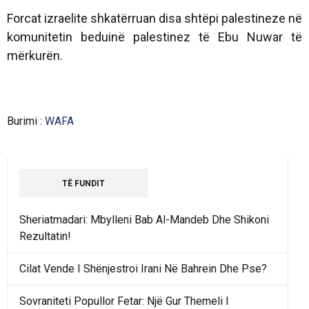
Forcat izraelite shkatërruan disa shtëpi palestineze në
komunitetin beduinë palestinez të Ebu Nuwar të
mërkurën.
Burimi :
WAFA
TË FUNDIT
Sheriatmadari: Mbylleni Bab Al-Mandeb Dhe Shikoni
Rezultatin!
Cilat Vende I Shënjestroi Irani Në Bahrein Dhe Pse?
Sovraniteti Popullor Fetar: Një Gur Themeli I