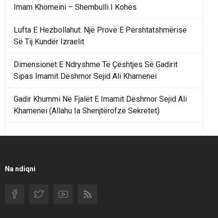
Imam Khomeini – Shembulli I Kohës
Lufta E Hezbollahut: Një Provë E Përshtatshmërisë
Së Tij Kundër Izraelit
Dimensionet E Ndryshme Të Çështjes Së Gadirit
Sipas Imamit Dëshmor Sejid Ali Khamenei
Gadir Khummi Në Fjalët E Imamit Dëshmor Sejid Ali
Khamenei (Allahu Ia Shenjtërofzë Sekretet)
Një Rend Rajonal I Udhëhequr Nga Irani Kundrejt Një
Rendi Rajonal Të Udhëhequr Nga Izraeli
Filmi I Shkurtër Iranian “Pasta Alfredo” Ka Udhëtuar
Na ndiqni
Për Në Shqipëri.
Si I Ndryshoi Rezistenca E Guximshme E Iranit
Ekuilibrat E Pushtetit Në Azinë Perëndimore?