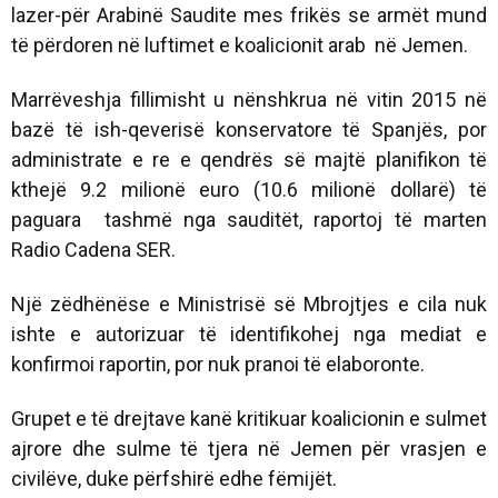
lazer-për Arabinë Saudite mes frikës se armët mund
të përdoren në luftimet e koalicionit arab në Jemen.
Marrëveshja fillimisht u nënshkrua në vitin 2015 në
bazë të ish-qeverisë konservatore të Spanjës, por
administrate e re e qendrës së majtë planifikon të
kthejë 9.2 milionë euro (10.6 milionë dollarë) të
paguara tashmë nga sauditët, raportoj të marten
Radio Cadena SER.
Një zëdhënëse e Ministrisë së Mbrojtjes e cila nuk
ishte e autorizuar të identifikohej nga mediat e
konfirmoi raportin, por nuk pranoi të elaboronte.
Grupet e të drejtave kanë kritikuar koalicionin e sulmet
ajrore dhe sulme të tjera në Jemen për vrasjen e
civilëve, duke përfshirë edhe fëmijët.