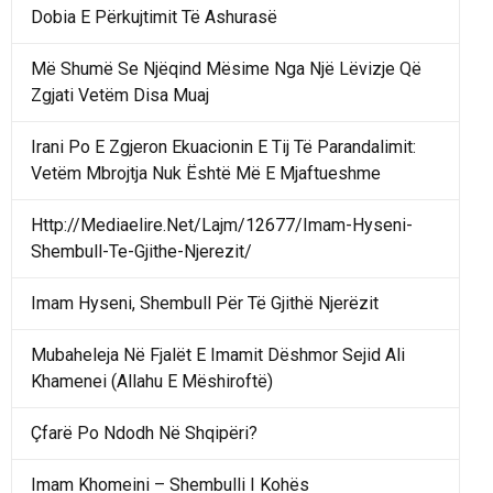
Dobia E Përkujtimit Të Ashurasë
Më Shumë Se Njëqind Mësime Nga Një Lëvizje Që
Zgjati Vetëm Disa Muaj
Irani Po E Zgjeron Ekuacionin E Tij Të Parandalimit:
Vetëm Mbrojtja Nuk Është Më E Mjaftueshme
Http://Mediaelire.Net/Lajm/12677/Imam-Hyseni-
Shembull-Te-Gjithe-Njerezit/
Imam Hyseni, Shembull Për Të Gjithë Njerëzit
Mubaheleja Në Fjalët E Imamit Dëshmor Sejid Ali
Khamenei (Allahu E Mëshiroftë)
Çfarë Po Ndodh Në Shqipëri?
Imam Khomeini – Shembulli I Kohës