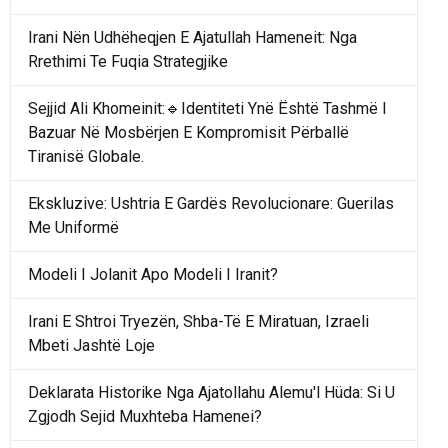
Irani Nën Udhëheqjen E Ajatullah Hameneit: Nga
Rrethimi Te Fuqia Strategjike
Sejjid Ali Khomeinit:🔹Identiteti Ynë Është Tashmë I
Bazuar Në Mosbërjen E Kompromisit Përballë
Tiranisë Globale.
Ekskluzive: Ushtria E Gardës Revolucionare: Guerilas
Me Uniformë
Modeli I Jolanit Apo Modeli I Iranit?
Irani E Shtroi Tryezën, Shba-Të E Miratuan, Izraeli
Mbeti Jashtë Loje
Deklarata Historike Nga Ajatollahu Alemu'l Hüda: Si U
Zgjodh Sejid Muxhteba Hamenei?