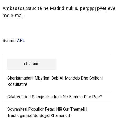
Ambasada Saudite në Madrid nuk iu përgjigj pyetjeve
me e-mail.
Burimi :
APL
TË FUNDIT
Sheriatmadari: Mbylleni Bab Al-Mandeb Dhe Shikoni
Rezultatin!
Cilat Vende I Shënjestroi Irani Në Bahrein Dhe Pse?
Sovraniteti Popullor Fetar: Një Gur Themeli I
Trashëgimisë Së Sejjid Khameneit