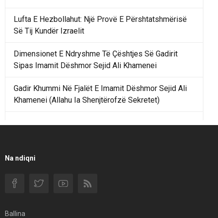
Lufta E Hezbollahut: Një Provë E Përshtatshmërisë
Së Tij Kundër Izraelit
Dimensionet E Ndryshme Të Çështjes Së Gadirit
Sipas Imamit Dëshmor Sejid Ali Khamenei
Gadir Khummi Në Fjalët E Imamit Dëshmor Sejid Ali
Khamenei (Allahu Ia Shenjtërofzë Sekretet)
Një Rend Rajonal I Udhëhequr Nga Irani Kundrejt Një
Rendi Rajonal Të Udhëhequr Nga Izraeli
Filmi I Shkurtër Iranian “Pasta Alfredo” Ka Udhëtuar
Na ndiqni
Për Në Shqipëri.
Si I Ndryshoi Rezistenca E Guximshme E Iranit
Ekuilibrat E Pushtetit Në Azinë Perëndimore?
Ballina