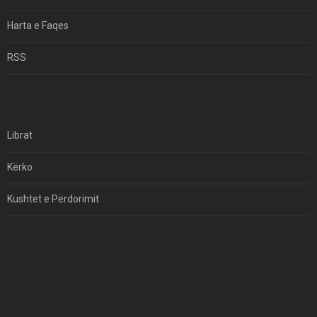
Hormuzi: Fillimi I Fundit Të Hegjemonisë Amerikane
Harta e Faqes
Për Çfarë Po Negocioni?
RSS
Librat
Kërko
Kushtet e Përdorimit
Kontakt
Të Drejtat e Autorit