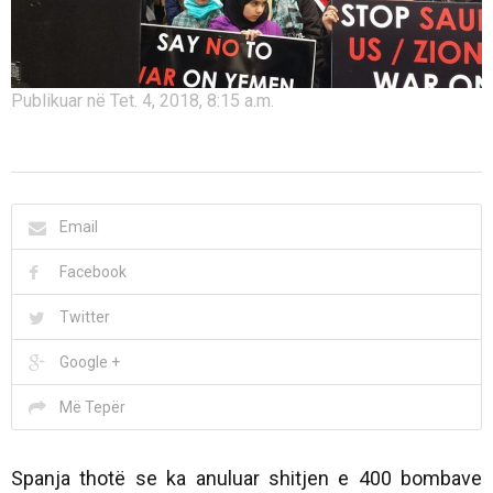
Publikuar në Tet. 4, 2018, 8:15 a.m.
Email
Facebook
Twitter
Google +
Më Tepër
Spanja thotë se ka anuluar shitjen e 400 bombave