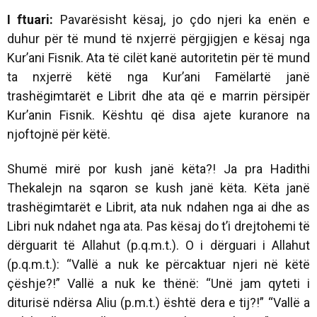
I ftuari:
Pavarësisht kësaj, jo çdo njeri ka enën e
duhur për të mund të nxjerrë përgjigjen e kësaj nga
Kur’ani Fisnik. Ata të cilët kanë autoritetin për të mund
ta nxjerrë këtë nga Kur’ani Famëlartë janë
trashëgimtarët e Librit dhe ata që e marrin përsipër
Kur’anin Fisnik. Kështu që disa ajete kuranore na
njoftojnë për këtë.
Shumë mirë por kush janë këta?! Ja pra Hadithi
Thekalejn na sqaron se kush janë këta. Këta janë
trashëgimtarët e Librit, ata nuk ndahen nga ai dhe as
Libri nuk ndahet nga ata. Pas kësaj do t’i drejtohemi të
dërguarit të Allahut (p.q.m.t.). O i dërguari i Allahut
(p.q.m.t.): “Vallë a nuk ke përcaktuar njeri në këtë
çëshje?!” Vallë a nuk ke thënë: “Unë jam qyteti i
diturisë ndërsa Aliu (p.m.t.) është dera e tij?!” “Vallë a