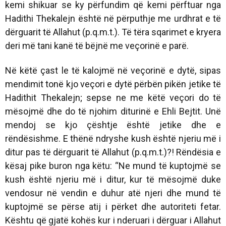
kemi shikuar se ky përfundim që kemi përftuar nga
Hadithi Thekalejn është në përputhje me urdhrat e të
dërguarit të Allahut (p.q.m.t.). Të tëra sqarimet e kryera
deri më tani kanë të bëjnë me veçorinë e parë.
Në këtë çast le të kalojmë në veçorinë e dytë, sipas
mendimit tonë kjo veçori e dytë përbën pikën jetike të
Hadithit Thekalejn; sepse ne me këtë veçori do të
mësojmë dhe do të njohim diturinë e Ehli Bejtit. Unë
mendoj se kjo çështje është jetike dhe e
rëndësishme. E thënë ndryshe kush është njeriu më i
ditur pas të dërguarit të Allahut (p.q.m.t.)?! Rëndësia e
kësaj pike buron nga këtu: “Ne mund të kuptojmë se
kush është njeriu më i ditur, kur të mësojmë duke
vendosur në vendin e duhur atë njeri dhe mund të
kuptojmë se përse atij i përket dhe autoriteti fetar.
Kështu që gjatë kohës kur i nderuari i dërguar i Allahut