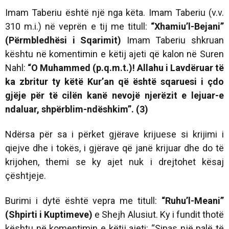
Imam Taberiu është një nga këta. Imam Taberiu (v.v.
310 m.i.) në veprën e tij me titull:
“Xhamiu’l-Bejani”
(Përmbledhësi i Sqarimit)
Imam Taberiu shkruan
kështu në komentimin e këtij ajeti që kalon në Suren
Nahl:
“O Muhammed (p.q.m.t.)! Allahu i Lavdëruar të
ka zbritur ty këtë Kur’an që është sqaruesi i çdo
gjëje për të cilën kanë nevojë njerëzit e lejuar-e
ndaluar, shpërblim-ndëshkim”. (3)
Ndërsa për sa i përket gjërave krijuese si krijimi i
qiejve dhe i tokës, i gjërave që janë krijuar dhe do të
krijohen, themi se ky ajet nuk i drejtohet kësaj
çështjeje.
Burimi i dytë është vepra me titull:
“Ruhu’l-Meani”
(Shpirti i Kuptimeve)
e Shejh Alusiut. Ky i fundit thotë
kështu në komentimin e këtij ajeti: “Sipas një palë të