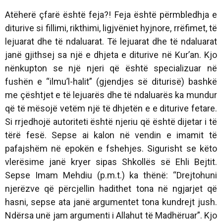
Atëherë çfarë është feja?! Feja është përmbledhja e
diturive si fillimi, rikthimi, ligjvëniet hyjnore, rrëfimet, të
lejuarat dhe të ndaluarat. Të lejuarat dhe të ndaluarat
janë gjithsej sa një e dhjeta e diturive në Kur’an. Kjo
nënkupton se një njeri që është specializuar në
fushën e “ilmu’l-halit” (gjendjes së diturisë) bashkë
me çështjet e të lejuarës dhe të ndaluarës ka mundur
që të mësojë vetëm një të dhjetën e e diturive fetare.
Si rrjedhojë autoriteti është njeriu që është dijetar i të
tërë fesë. Sepse ai kalon në vendin e imamit të
pafajshëm në epokën e fshehjes. Sigurisht se këto
vlerësime janë kryer sipas Shkollës së Ehli Bejtit.
Sepse Imam Mehdiu (p.m.t.) ka thënë: “Drejtohuni
njerëzve që përcjellin hadithet tona në ngjarjet që
hasni, sepse ata janë argumentet tona kundrejt jush.
Ndërsa unë jam argumenti i Allahut të Madhëruar”. Kjo