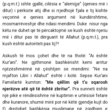
(p.q.m.t.) ishte gjallë, cilësia e “alemijje” (qenies më i
ditur) i përkiste atij dhe si rrjedhojë fjala e tij kishte
veçorinë e qenies argument në kundërshtime,
mosmarrëveshje dhe ndasi mendimi. Duke nisur nga
këtu ne duhet që të përcaktojmë se kush është njeriu
më i ditur pas të dërguarit të Allahut (p.q.m.t.), pra
kush është autoriteti pas tij?!
Askush të mos çohet dhe të na thotë: “Ai është
Kur’ani”. Ne gjithmonë bashkërisht kemi arritur
njëzëshmërinë në çështjen se mendimi: “Ne na
mjafton Libri i Allahut” është i kotë. Sepse Kur’ani
Famëlartë kumton:
“Me qëllim që t’u sqarosh
njerëzve atë që të është zbritur”.
Pra sunneti është
një pikë e rëndësishme në kuptimin e urtësisë fetare
dhe kuranore, shumë mirë por në këtë gjendje kujt do
t’i drejtohet bashkësia muslimane në zgjdhjen e