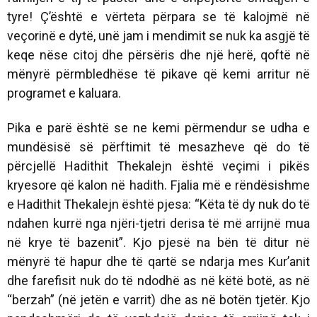
tyre! Ç’është e vërteta përpara se të kalojmë në
veçorinë e dytë, unë jam i mendimit se nuk ka asgjë të
keqe nëse citoj dhe përsëris dhe një herë, qoftë në
mënyrë përmbledhëse të pikave që kemi arritur në
programet e kaluara.
Pika e parë është se ne kemi përmendur se udha e
mundësisë së përftimit të mesazheve që do të
përcjellë Hadithit Thekalejn është veçimi i pikës
kryesore që kalon në hadith. Fjalia më e rëndësishme
e Hadithit Thekalejn është pjesa:
“Këta të dy nuk do të
ndahen kurrë nga njëri-tjetri derisa të më arrijnë mua
në krye të bazenit”.
Kjo pjesë na bën të ditur në
mënyrë të hapur dhe të qartë se ndarja mes Kur’anit
dhe farefisit nuk do të ndodhë as në këtë botë, as në
“berzah” (në jetën e varrit) dhe as në botën tjetër. Kjo