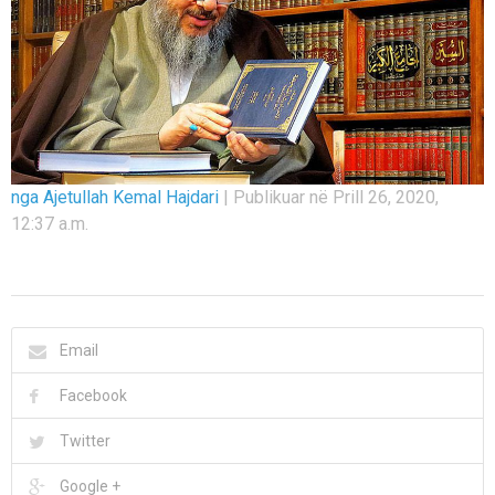
nga Ajetullah Kemal Hajdari
|
Publikuar në Prill 26, 2020,
12:37 a.m.
Email
Facebook
Twitter
Google +