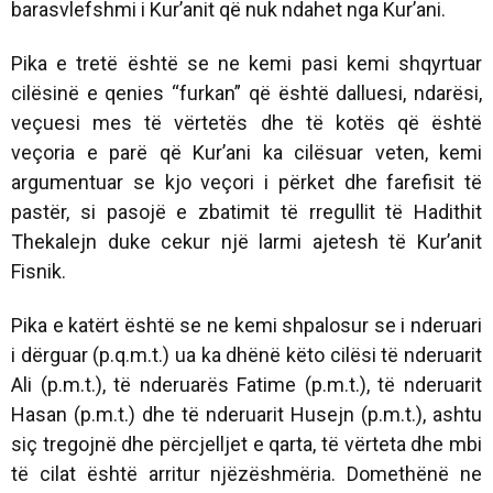
barasvlefshmi i Kur’anit që nuk ndahet nga Kur’ani.
Pika e tretë është se ne kemi pasi kemi shqyrtuar
cilësinë e qenies “furkan” që është dalluesi, ndarësi,
veçuesi mes të vërtetës dhe të kotës që është
veçoria e parë që Kur’ani ka cilësuar veten, kemi
argumentuar se kjo veçori i përket dhe farefisit të
pastër, si pasojë e zbatimit të rregullit të Hadithit
Thekalejn duke cekur një larmi ajetesh të Kur’anit
Fisnik.
Pika e katërt është se ne kemi shpalosur se i nderuari
i dërguar (p.q.m.t.) ua ka dhënë këto cilësi të nderuarit
Ali (p.m.t.), të nderuarës Fatime (p.m.t.), të nderuarit
Hasan (p.m.t.) dhe të nderuarit Husejn (p.m.t.), ashtu
siç tregojnë dhe përcjelljet e qarta, të vërteta dhe mbi
të cilat është arritur njëzëshmëria. Domethënë ne