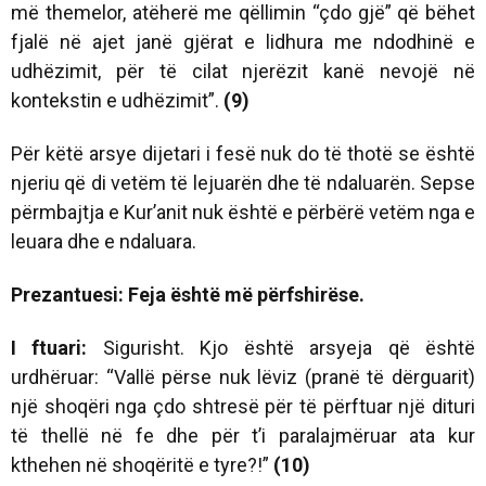
më themelor, atëherë me qëllimin “çdo gjë” që bëhet
fjalë në ajet janë gjërat e lidhura me ndodhinë e
udhëzimit, për të cilat njerëzit kanë nevojë në
kontekstin e udhëzimit”.
(9)
Për këtë arsye dijetari i fesë nuk do të thotë se është
njeriu që di vetëm të lejuarën dhe të ndaluarën. Sepse
përmbajtja e Kur’anit nuk është e përbërë vetëm nga e
leuara dhe e ndaluara.
Prezantuesi: Feja është më përfshirëse.
I ftuari:
Sigurisht. Kjo është arsyeja që është
urdhëruar: “Vallë përse nuk lëviz (pranë të dërguarit)
një shoqëri nga çdo shtresë për të përftuar një dituri
të thellë në fe dhe për t’i paralajmëruar ata kur
kthehen në shoqëritë e tyre?!”
(10)