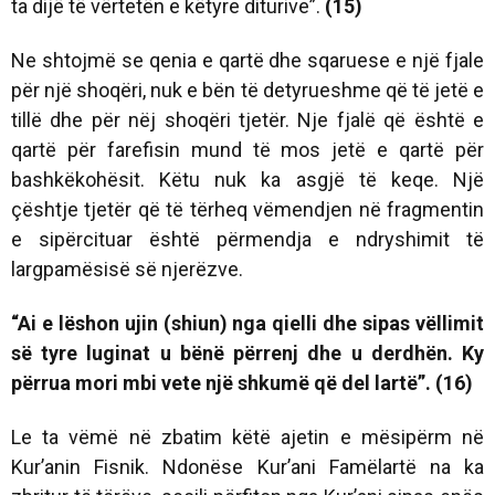
ta dijë të vërtetën e këtyre diturive”.
(15)
Ne shtojmë se qenia e qartë dhe sqaruese e një fjale
për një shoqëri, nuk e bën të detyrueshme që të jetë e
tillë dhe për nëj shoqëri tjetër. Nje fjalë që është e
qartë për farefisin mund të mos jetë e qartë për
bashkëkohësit. Këtu nuk ka asgjë të keqe. Një
çështje tjetër që të tërheq vëmendjen në fragmentin
e sipërcituar është përmendja e ndryshimit të
largpamësisë së njerëzve.
“Ai e lëshon ujin (shiun) nga qielli dhe sipas vëllimit
së tyre luginat u bënë përrenj dhe u derdhën. Ky
përrua mori mbi vete një shkumë që del lartë”. (16)
Le ta vëmë në zbatim këtë ajetin e mësipërm në
Kur’anin Fisnik. Ndonëse Kur’ani Famëlartë na ka