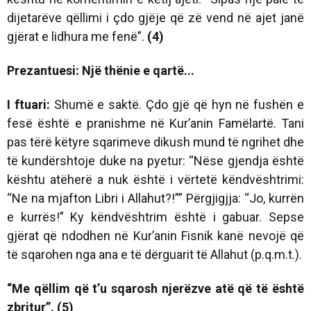
dijetarëve qëllimi i çdo gjëje që zë vend në ajet janë
gjërat e lidhura me fenë”.
(4)
Prezantuesi: Një thënie e qartë...
I ftuari:
Shumë e saktë. Çdo gjë që hyn në fushën e
fesë është e pranishme në Kur’anin Famëlartë. Tani
pas tërë këtyre sqarimeve dikush mund të ngrihet dhe
të kundërshtoje duke na pyetur: “Nëse gjendja është
kështu atëherë a nuk është i vërtetë këndvështrimi:
“Ne na mjafton Libri i Allahut?!”” Përgjigjja: “Jo, kurrën
e kurrës!” Ky këndvështrim është i gabuar. Sepse
gjërat që ndodhen në Kur’anin Fisnik kanë nevojë që
të sqarohen nga ana e të dërguarit të Allahut (p.q.m.t.).
“Me qëllim që t’u sqarosh njerëzve atë që të është
zbritur”. (5)