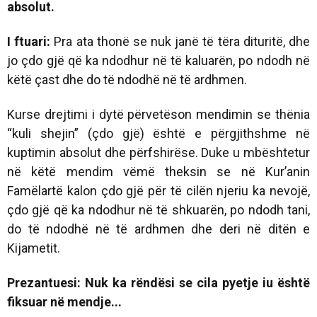
absolut.
I ftuari:
Pra ata thonë se nuk janë të tëra dituritë, dhe
jo çdo gjë që ka ndodhur në të kaluarën, po ndodh në
këtë çast dhe do të ndodhë në të ardhmen.
Kurse drejtimi i dytë përvetëson mendimin se thënia
“kuli shejin” (çdo gjë) është e përgjithshme në
kuptimin absolut dhe përfshirëse. Duke u mbështetur
në këtë mendim vëmë theksin se në Kur’anin
Famëlartë kalon çdo gjë për të cilën njeriu ka nevojë,
çdo gjë që ka ndodhur në të shkuarën, po ndodh tani,
do të ndodhë në të ardhmen dhe deri në ditën e
Kijametit.
Prezantuesi: Nuk ka rëndësi se cila pyetje iu është
fiksuar në mendje...