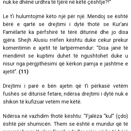
nuk ke dhënë urdhra të tjërë në këtë çështje?!”
Le t’i hulumtojmë këto një për një. Mendoj se është
bërë e qartë se drejtimi i dytë thotë se Kur’ani
Famëlartë ka përfshirë të tërë diturinë dhe jo disa
gjëra. Shejh Alusiu rrëfen kështu duke cekur prekur
komentimin e ajetit të lartpërmendur: “Disa janë të
mendimit se kuptimi duhet të ngushtohet duke u
nisur nga përgjithësimi që kërkon pamja e jashtme e
ajetit”.
(11)
Drejtimi i parë e bën ajetin që t’i përkasë vetëm
fushës së diturisë fetare, ndërsa drejtimi i dytë nuk e
shikon të kufizuar vetëm me këtë.
Ndërsa në vazhdim thotë kështu: “Fjalëza “kul” (çdo)
është për shumicën. Them se është e mundur që të