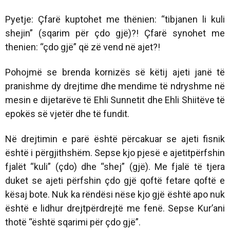
Pyetje: Çfarë kuptohet me thënien: “tibjanen li kuli
shejin” (sqarim për çdo gjë)?! Çfarë synohet me
thenien: “çdo gjë” që zë vend në ajet?!
Pohojmë se brenda kornizës së këtij ajeti janë të
pranishme dy drejtime dhe mendime të ndryshme në
mesin e dijetarëve të Ehli Sunnetit dhe Ehli Shiitëve të
epokës së vjetër dhe të fundit.
Në drejtimin e parë është përcakuar se ajeti fisnik
është i përgjithshëm. Sepse kjo pjesë e ajetitpërfshin
fjalët “kuli” (çdo) dhe “shej” (gjë). Me fjalë të tjera
duket se ajeti përfshin çdo gjë qoftë fetare qoftë e
kësaj bote. Nuk ka rëndësi nëse kjo gjë është apo nuk
është e lidhur drejtpërdrejtë me fenë. Sepse Kur’ani
thotë “është sqarimi për çdo gjë”.