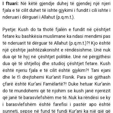
I ftuari:
Në këtë gjendje duhej të gjendej një njeri
fjala e të cilit duhet të ishte gjykimi i fundit i cili ishte i
nderuari i dërguari i Allahut (p.q.m.t.).
Pyetje: Kush do ta thotë fjalën e fundit në çështjet
fetare ku bashkësia muslimane ka ndasi mendimi pas
të nderuarit të dërguar të Allahut (p.q.m.t.)?! Kjo është
një çështje jashtëzakonisht e rëndësishme. Unë nuk
dua që të hyj në çështjet politike. Unë në përgjithësi
dua që të shtjelloj dhe studioj çështjet fetare. Kush
është njeriu fjala e të cilit është gjykim?! Tani ejani
dhe le t’i drejtohemi Kur’anit Fisnik. Para së gjithash
çfarë është Kur’ani Famëlartë?! Duke hetuar Kur’anin
do të mundohemi që të njohim se kush janë njerëzit
që janë të barasvlefshëm me të. Nuk ka rëndësi se ky
i barasvlefshëm është farefisi i pastër apo është
sunneti, sepse në fund të fundi Kur’ani ka një gjë që