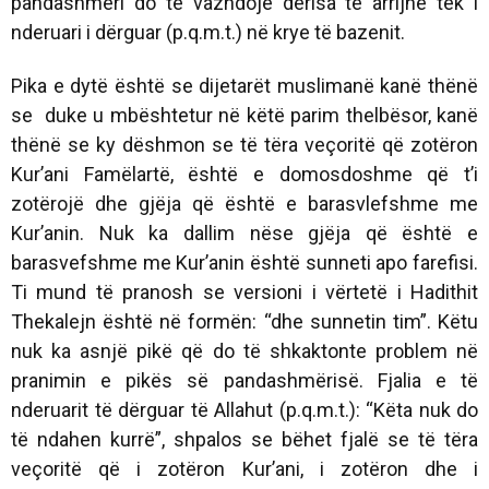
pandashmëri do të vazhdojë derisa të arrijnë tek i
nderuari i dërguar (p.q.m.t.) në krye të bazenit.
Pika e dytë është se dijetarët muslimanë kanë thënë
se duke u mbështetur në këtë parim thelbësor, kanë
thënë se ky dëshmon se të tëra veçoritë që zotëron
Kur’ani Famëlartë, është e domosdoshme që t’i
zotërojë dhe gjëja që është e barasvlefshme me
Kur’anin. Nuk ka dallim nëse gjëja që është e
barasvefshme me Kur’anin është sunneti apo farefisi.
Ti mund të pranosh se versioni i vërtetë i Hadithit
Thekalejn është në formën: “dhe sunnetin tim”. Këtu
nuk ka asnjë pikë që do të shkaktonte problem në
pranimin e pikës së pandashmërisë. Fjalia e të
nderuarit të dërguar të Allahut (p.q.m.t.):
“Këta nuk do
të ndahen kurrë”
, shpalos se bëhet fjalë se të tëra
veçoritë që i zotëron Kur’ani, i zotëron dhe i