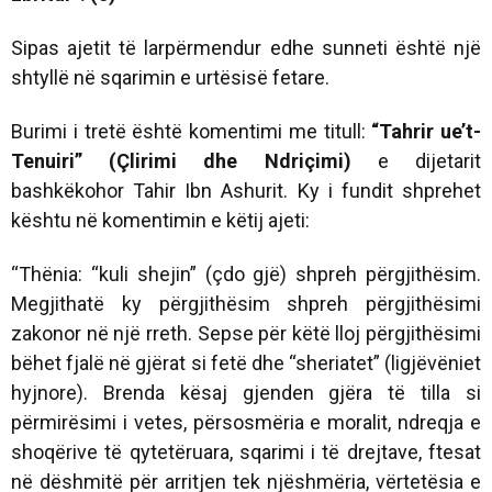
Sipas ajetit të larpërmendur edhe sunneti është një
shtyllë në sqarimin e urtësisë fetare.
Burimi i tretë është komentimi me titull:
“Tahrir ue’t-
Tenuiri” (Çlirimi dhe Ndriçimi)
e dijetarit
bashkëkohor Tahir Ibn Ashurit. Ky i fundit shprehet
kështu në komentimin e këtij ajeti:
“Thënia: “kuli shejin” (çdo gjë) shpreh përgjithësim.
Megjithatë ky përgjithësim shpreh përgjithësimi
zakonor në një rreth. Sepse për këtë lloj përgjithësimi
bëhet fjalë në gjërat si fetë dhe “sheriatet” (ligjëvëniet
hyjnore). Brenda kësaj gjenden gjëra të tilla si
përmirësimi i vetes, përsosmëria e moralit, ndreqja e
shoqërive të qytetëruara, sqarimi i të drejtave, ftesat
në dëshmitë për arritjen tek njëshmëria, vërtetësia e