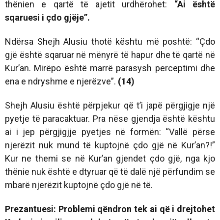
thënien e qartë të ajetit urdhërohet:
“Ai është
sqaruesi i çdo gjëje”.
Ndërsa Shejh Alusiu thotë kështu më poshtë: “Çdo
gjë është sqaruar në mënyrë të hapur dhe të qartë në
Kur’an. Mirëpo është marrë parasysh perceptimi dhe
ena e ndryshme e njerëzve”.
(14)
Shejh Alusiu është përpjekur që t’i japë përgjigje një
pyetje të paracaktuar. Pra nëse gjendja është kështu
ai i jep përgjigjje pyetjes në formën: “Vallë përse
njerëzit nuk mund të kuptojnë çdo gjë në Kur’an?!”
Kur ne themi se në Kur’an gjendet çdo gjë, nga kjo
thënie nuk është e dtyruar që të dalë një përfundim se
mbarë njerëzit kuptojnë çdo gjë në të.
Prezantuesi: Problemi qëndron tek ai që i drejtohet