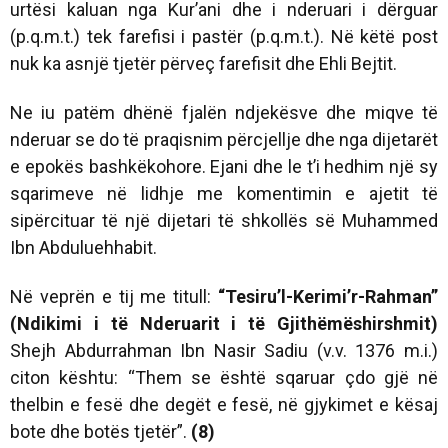
urtësi kaluan nga Kur’ani dhe i nderuari i dërguar
(p.q.m.t.) tek farefisi i pastër (p.q.m.t.). Në këtë post
nuk ka asnjë tjetër përveç farefisit dhe Ehli Bejtit.
Ne iu patëm dhënë fjalën ndjekësve dhe miqve të
nderuar se do të praqisnim përcjellje dhe nga dijetarët
e epokës bashkëkohore. Ejani dhe le t’i hedhim një sy
sqarimeve në lidhje me komentimin e ajetit të
sipërcituar të një dijetari të shkollës së Muhammed
Ibn Abduluehhabit.
Në veprën e tij me titull:
“Tesiru’l-Kerimi’r-Rahman”
(Ndikimi i të Nderuarit i të Gjithëmëshirshmit)
Shejh Abdurrahman Ibn Nasir Sadiu (v.v. 1376 m.i.)
citon kështu: “Them se është sqaruar çdo gjë në
thelbin e fesë dhe degët e fesë, në gjykimet e kësaj
bote dhe botës tjetër”.
(8)