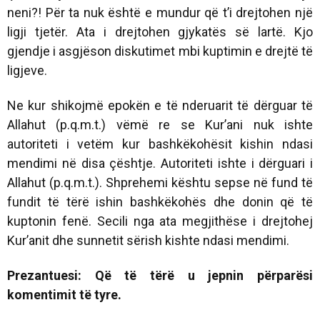
neni?! Për ta nuk është e mundur që t’i drejtohen një
ligji tjetër. Ata i drejtohen gjykatës së lartë. Kjo
gjendje i asgjëson diskutimet mbi kuptimin e drejtë të
ligjeve.
Ne kur shikojmë epokën e të nderuarit të dërguar të
Allahut (p.q.m.t.) vëmë re se Kur’ani nuk ishte
autoriteti i vetëm kur bashkëkohësit kishin ndasi
mendimi në disa çështje. Autoriteti ishte i dërguari i
Allahut (p.q.m.t.). Shprehemi kështu sepse në fund të
fundit të tërë ishin bashkëkohës dhe donin që të
kuptonin fenë. Secili nga ata megjithëse i drejtohej
Kur’anit dhe sunnetit sërish kishte ndasi mendimi.
Prezantuesi: Që të tërë u jepnin përparësi
komentimit të tyre.