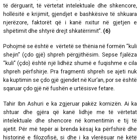
të dërguarit, të vërtetat intelektuale dhe shkencore,
hollësitë e krijimit, gjendjet e bashkësive të shkuara
njerëzore, faktorët që i kanë nxitur në gjetjen e
shpëtimit dhe shtyrë drejt shkatërrimit”.
(6)
Pohojmë se është e vërtetë se thënia në formën “kuli
shejin” (çdo gjë) shpreh përgjithësim. Sepse fjalëza
“kuli” (çdo) është një lidhëz shumë e fuqishme e cila
shpreh përfshirje. Pra fragmenti shpreh se ajeti nuk
ka kuptimin se çdo gjë gjendet në Kur’an, por se është
sqaruar çdo gjë në fushën e urtësisve fetare.
Tahir Ibn Ashuri e ka zgjeruar pakëz kornizën. Ai ka
shtuar dhe gjëra që kanë lidhje me të vërtetat
intelektuale dhe shencore në komentimin e tij të
ajetit. Për më tepër ai brenda kësaj ka përfshirë dhe
historinë e filozofisë, si dhe i ka vlerësuar në këtë