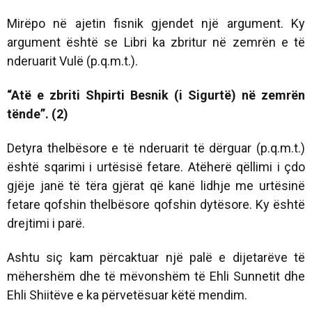
Mirëpo në ajetin fisnik gjendet një argument. Ky
argument është se Libri ka zbritur në zemrën e të
nderuarit Vulë (p.q.m.t.).
“Atë e zbriti Shpirti Besnik (i Sigurtë) në zemrën
tënde”. (2)
Detyra thelbësore e të nderuarit të dërguar (p.q.m.t.)
është sqarimi i urtësisë fetare. Atëherë qëllimi i çdo
gjëje janë të tëra gjërat që kanë lidhje me urtësinë
fetare qofshin thelbësore qofshin dytësore. Ky është
drejtimi i parë.
Ashtu siç kam përcaktuar një palë e dijetarëve të
mëhershëm dhe të mëvonshëm të Ehli Sunnetit dhe
Ehli Shiitëve e ka përvetësuar këtë mendim.