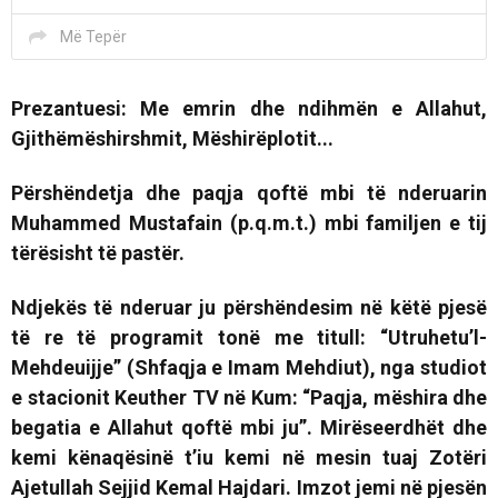
Më Tepër
Prezantuesi:
Me emrin dhe ndihmën e Allahut,
Gjithëmëshirshmit, Mëshirëplotit...
Përshëndetja dhe paqja qoftë mbi të nderuarin
Muhammed Mustafain (p.q.m.t.) mbi familjen e tij
tërësisht të pastër.
Ndjekës të nderuar ju përshëndesim në këtë pjesë
të re të programit tonë me titull:
“Utruhetu’l-
Mehdeuijje” (Shfaqja e Imam Mehdiut)
, nga studiot
e stacionit Keuther TV në Kum: “Paqja, mëshira dhe
begatia e Allahut qoftë mbi ju”. Mirëseerdhët dhe
kemi kënaqësinë t’iu kemi në mesin tuaj Zotëri
Ajetullah Sejjid Kemal Hajdari. Imzot jemi në pjesën