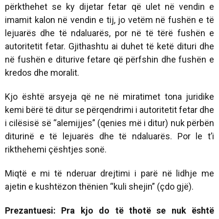
përkthehet se ky dijetar fetar që ulet në vendin e
imamit kalon në vendin e tij, jo vetëm në fushën e të
lejuarës dhe të ndaluarës, por në të tërë fushën e
autoritetit fetar. Gjithashtu ai duhet të ketë dituri dhe
në fushën e diturive fetare që përfshin dhe fushën e
kredos dhe moralit.
Kjo është arsyeja që ne në miratimet tona juridike
kemi bërë të ditur se përqendrimi i autoritetit fetar dhe
i cilësisë së “alemijjes” (qenies më i ditur) nuk përbën
diturinë e të lejuarës dhe të ndaluarës. Por le t’i
rikthehemi çështjes sonë.
Miqtë e mi të nderuar drejtimi i parë në lidhje me
ajetin e kushtëzon thënien “kuli shejin” (çdo gjë).
Prezantuesi: Pra kjo do të thotë se nuk është