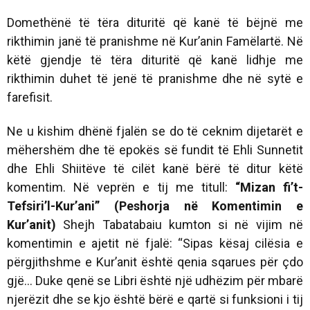
Domethënë të tëra dituritë që kanë të bëjnë me
rikthimin janë të pranishme në Kur’anin Famëlartë. Në
këtë gjendje të tëra dituritë që kanë lidhje me
rikthimin duhet të jenë të pranishme dhe në sytë e
farefisit.
Ne u kishim dhënë fjalën se do të ceknim dijetarët e
mëhershëm dhe të epokës së fundit të Ehli Sunnetit
dhe Ehli Shiitëve të cilët kanë bërë të ditur këtë
komentim. Në veprën e tij me titull:
“Mizan fi’t-
Tefsiri’l-Kur’ani” (Peshorja në Komentimin e
Kur’anit)
Shejh Tabatabaiu kumton si në vijim në
komentimin e ajetit në fjalë: “Sipas kësaj cilësia e
përgjithshme e Kur’anit është qenia sqarues për çdo
gjë... Duke qenë se Libri është një udhëzim për mbarë
njerëzit dhe se kjo është bërë e qartë si funksioni i tij