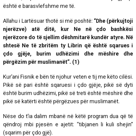
është e barasvlefshme me të.
Allahu i Lartësuar thotë si më poshtë:
“Dhe (përkujtoji
njerëzve) atë ditë, kur Ne në çdo bashkësi
njerëzore do të sjellim dëshmitarë kundër atyre. Në
shtesë Ne të zbritëm ty Librin që është sqarues i
çdo gjëje, burim udhëzimi dhe mëshire dhe
përgëzim për muslimanët”. (1)
Kur’ani Fisnik e bën të njohur veten e tij me këto cilësi.
Pikë së pari është sqaruesi i çdo gjëje, pikë së dyti
është burim udhëzimi, pikë së treti është mëshirë dhe
pikë së katërti është përgëzues për muslimanët.
Nëse do t’ia dalim mbanë në këtë program dua që të
qëndroj mbi pjesën e ajetit: “tibjanen li kuli shejin”
(sqarim për çdo gjë).