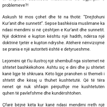
problemeve?!
Askush të mos çohet dhe të na thotë: “Drejtohuni
Kur’anit dhe sunnetit”. Sepse bashkësia muslimane ka
ndasi mendimi si në çështjen e Kur’anit dhe sunnetit.
Një doktrinë e kupton kështu një hadith, ndërsa një
doktrinë tjetër e kupton ndryshe. Atëherë nënvizojmë
se prania e një autoriteti është e detyrueshme.
Lejomëni që t’iu ilustroj një shembull nga sistemet në
shtetet bashkëkohore. Ashtu siç e dini dhe ju shtetet
kanë ligje të shkruara. Këto ligje pranohen si themeli i
shtetit dhe kësaj u thuhet kushtetutë. Që të tëra
nenet që nuk shfaqin përputhje me kushtetutën
quhen të pavlefshme dhe kundërshtohen.
Çfarë bëjnë këta kur kanë ndasi mendimi rreth një