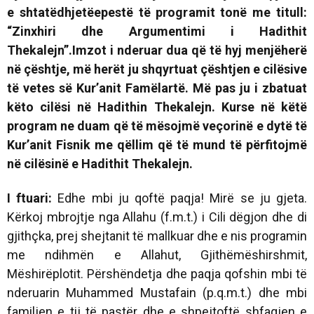
e shtatëdhjetëepestë të programit tonë me titull:
“Zinxhiri dhe Argumentimi i Hadithit
Thekalejn”.
Imzot i nderuar dua që të hyj menjëherë
në çështje, më herët ju shqyrtuat çështjen e cilësive
të vetes së Kur’anit Famëlartë. Më pas ju i zbatuat
këto cilësi në Hadithin Thekalejn. Kurse në këtë
program ne duam që të mësojmë veçorinë e dytë të
Kur’anit Fisnik me qëllim që të mund të përfitojmë
në cilësinë e Hadithit Thekalejn.
I ftuari:
Edhe mbi ju qoftë paqja! Mirë se ju gjeta.
Kërkoj mbrojtje nga Allahu (f.m.t.) i Cili dëgjon dhe di
gjithçka, prej shejtanit të mallkuar dhe e nis programin
me ndihmën e Allahut, Gjithëmëshirshmit,
Mëshirëplotit. Përshëndetja dhe paqja qofshin mbi të
nderuarin Muhammed Mustafain (p.q.m.t.) dhe mbi
familjen e tij të pastër dhe e shpejtoftë shfaqjen e