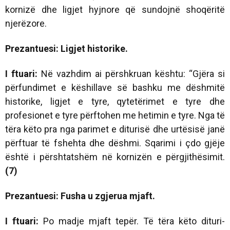
kornizë dhe ligjet hyjnore që sundojnë shoqëritë
njerëzore.
Prezantuesi: Ligjet historike.
I ftuari:
Në vazhdim ai përshkruan kështu: “Gjëra si
përfundimet e këshillave së bashku me dëshmitë
historike, ligjet e tyre, qytetërimet e tyre dhe
profesionet e tyre përftohen me hetimin e tyre. Nga të
tëra këto pra nga parimet e diturisë dhe urtësisë janë
përftuar të fshehta dhe dëshmi. Sqarimi i çdo gjëje
është i përshtatshëm në kornizën e përgjithësimit.
(7)
Prezantuesi: Fusha u zgjerua mjaft.
I ftuari:
Po madje mjaft tepër. Të tëra këto dituri-