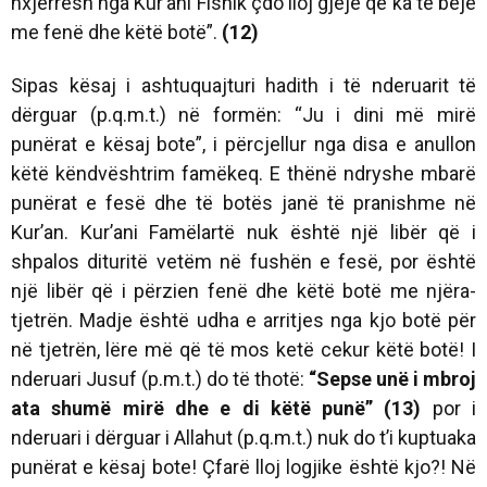
nxjerrësh nga Kur’ani Fisnik çdo lloj gjëje që ka të bëjë
me fenë dhe këtë botë”.
(12)
Sipas kësaj i ashtuquajturi hadith i të nderuarit të
dërguar (p.q.m.t.) në formën: “Ju i dini më mirë
punërat e kësaj bote”, i përcjellur nga disa e anullon
këtë këndvështrim famëkeq. E thënë ndryshe mbarë
punërat e fesë dhe të botës janë të pranishme në
Kur’an. Kur’ani Famëlartë nuk është një libër që i
shpalos dituritë vetëm në fushën e fesë, por është
një libër që i përzien fenë dhe këtë botë me njëra-
tjetrën. Madje është udha e arritjes nga kjo botë për
në tjetrën, lëre më që të mos ketë cekur këtë botë! I
nderuari Jusuf (p.m.t.) do të thotë:
“Sepse unë i mbroj
ata shumë mirë dhe e di këtë punë” (13)
por i
nderuari i dërguar i Allahut (p.q.m.t.) nuk do t’i kuptuaka
punërat e kësaj bote! Çfarë lloj logjike është kjo?! Në