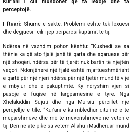
Kur’ani i cili mundohet që ta lexojë dhe ta
perceptojë.
I ftuari:
Shumë e saktë. Problemi është tek lexuesi
dhe dëgjuesi i cili i jep përparësi kuptimit të tij.
Ndërsa në vazhdim pohon kështu: “Kushedi se sa
thënie ka që ato fjalë janë të qarta dhe sqaruese për
një shoqëri, ndërsa për të tjerët nuk bartin të njëjtën
veçori. Ndonjëherë një fjalë është mjaftueshmërisht
e qartë për një njeri ndërsa për një tjetër mund të vijë
e mbylur dhe e pakuptimtë. Ky ndryshim vjen si
pasojë e fuqisë në largpamësinë e tyre. Nga
Xhelaluddin Sujuti dhe nga Mursiu përcillet një
përcjellje e tillë: “Kur’ani e ka mbledhur diturinë e të
mëparshmëve dhe më të mëvonshmëve në veten e
tij. Deri në atë pikë sa vetëm Allahu i Madhëruar mund