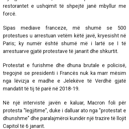
restorantet e ushqimit të shpejtë janë mbyllur me
forcë.
Sipas mediave franceze, më shumë se 500
protestues u arrestuan vetëm këtë javë, kryesisht në
Paris; ky numër është shumë më i lartë se I të
arrestuarve gjatë protestave të janarit dhe shkurtit.
Protestat e furishme dhe dhuna brutale e policisë,
tregojnë se presidenti i Francës nuk ka marr mësim
nga lëvizja e madhe e Jelekëve të Verdhë gjatë
mandatit të tij të parë në 2018-19.
Në një intervistë javën e kaluar, Macron foli për
protesta "legjitime", duke i dalluar ato nga "protestat e
dhunshme" dhe paralajmëroi kundër një trazire të llojit
Capitol të 6 janarit.