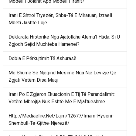
Modeli I Jolanit Apo Modeli I Iranit?
Irani E Shtroi Tryezën, Shba-Të E Miratuan, Izraeli
Mbeti Jashtë Loje
Deklarata Historike Nga Ajatollahu Alemu'l Hüda: Si U
Zgjodh Sejid Muxhteba Hamenei?
Dobia E Përkujtimit Të Ashurasë
Më Shumë Se Njëqind Mësime Nga Një Lëvizje Që
Zgjati Vetëm Disa Muaj
Irani Po E Zgjeron Ekuacionin E Tij Të Parandalimit:
Vetëm Mbrojtja Nuk Është Më E Mjaftueshme
Http://Mediaelire.Net/Lajm/12677/Imam-Hyseni-
Shembull-Te-Gjithe-Njerezit/