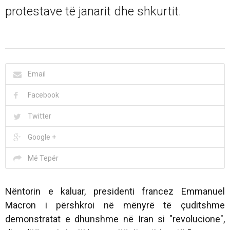
protestave të janarit dhe shkurtit.
Email
Facebook
Twitter
Google +
Më Tepër
Nëntorin e kaluar, presidenti francez Emmanuel
Macron i përshkroi në mënyrë të çuditshme
demonstratat e dhunshme në Iran si "revolucione",