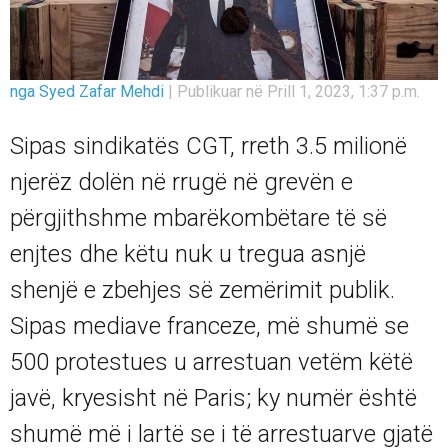
nga Syed Zafar Mehdi
|
Publikuar në Prill 1, 2023, 1:37 p.m.
Sipas sindikatës CGT, rreth 3.5 milionë
njerëz dolën në rrugë në grevën e
përgjithshme mbarëkombëtare të së
enjtes dhe këtu nuk u tregua asnjë
shenjë e zbehjes së zemërimit publik.
Sipas mediave franceze, më shumë se
500 protestues u arrestuan vetëm këtë
javë, kryesisht në Paris; ky numër është
shumë më i lartë se i të arrestuarve gjatë