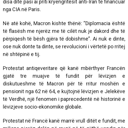
disa ditë pasi ai priti kryengritësit anti-Iran të financuar
nga CIA në Paris.
Në atë kohë, Macron kishte thënë: “Diplomacia është
të flasësh me njerëz me të cilët nuk je dakord dhe të
përpiqesh të bësh gjëra të dobishme”. Ai nuk e dinte,
ose nuk donte ta dinte, se revolucioni i vërtetë po rritej
në shtëpinë e tij.
Protestat antiqeveritare që kanë mbërthyer Francën
gjatë tre muajve të fundit për lëvizjen e
diskutueshme të Macron për të rritur moshën e
pensionit nga 62 në 64, e kujtojnë lëvizjen e Jelekëve
të Verdhë, një fenomen i paprecedentë në historinë e
lëvizjeve socio-ekonomike globale.
Protestat në Francë kanë marrë vrull ditët e fundit, me