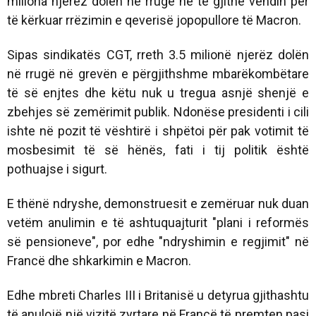
miliona njerëz dolën në rrugë në të gjithë vendin për
të kërkuar rrëzimin e qeverisë jopopullore të Macron.
Sipas sindikatës CGT, rreth 3.5 milionë njerëz dolën
në rrugë në grevën e përgjithshme mbarëkombëtare
të së enjtes dhe këtu nuk u tregua asnjë shenjë e
zbehjes së zemërimit publik. Ndonëse presidenti i cili
ishte në pozit të vështirë i shpëtoi për pak votimit të
mosbesimit të së hënës, fati i tij politik është
pothuajse i sigurt.
E thënë ndryshe, demonstruesit e zemëruar nuk duan
vetëm anulimin e të ashtuquajturit "plani i reformës
së pensioneve", por edhe "ndryshimin e regjimit" në
Francë dhe shkarkimin e Macron.
Edhe mbreti Charles III i Britanisë u detyrua gjithashtu
të anulojë një vizitë zyrtare në Francë të premten pasi