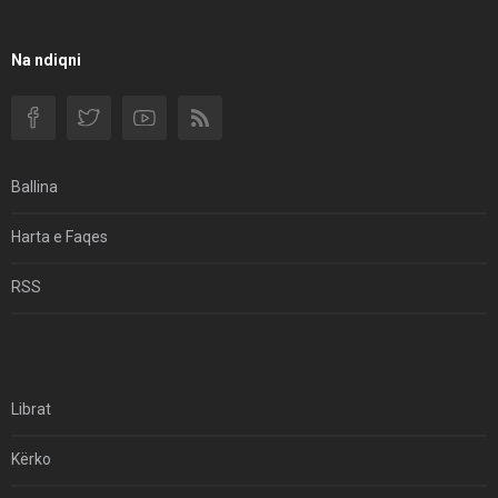
Rendi Rajonal Të Udhëhequr Nga Izraeli
Filmi I Shkurtër Iranian “Pasta Alfredo” Ka Udhëtuar
Na ndiqni
Për Në Shqipëri.
Si I Ndryshoi Rezistenca E Guximshme E Iranit
Ekuilibrat E Pushtetit Në Azinë Perëndimore?
Ballina
Hormuzi: Fillimi I Fundit Të Hegjemonisë Amerikane
Harta e Faqes
Për Çfarë Po Negocioni?
RSS
Librat
Kërko