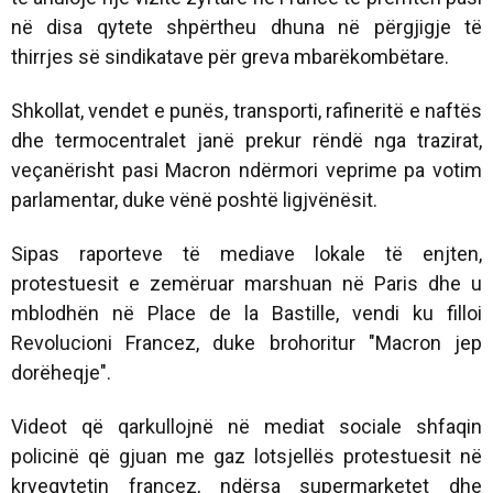
në disa qytete shpërtheu dhuna në përgjigje të
thirrjes së sindikatave për greva mbarëkombëtare.
Shkollat, vendet e punës, transporti, rafineritë e naftës
dhe termocentralet janë prekur rëndë nga trazirat,
veçanërisht pasi Macron ndërmori veprime pa votim
parlamentar, duke vënë poshtë ligjvënësit.
Sipas raporteve të mediave lokale të enjten,
protestuesit e zemëruar marshuan në Paris dhe u
mblodhën në Place de la Bastille, vendi ku filloi
Revolucioni Francez, duke brohoritur "Macron jep
dorëheqje".
Videot që qarkullojnë në mediat sociale shfaqin
policinë që gjuan me gaz lotsjellës protestuesit në
kryeqytetin francez, ndërsa supermarketet dhe