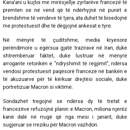
Kana'ani u kujtoi me mirësjellje zyrtarëve francezë të
premten se në vend që të ndërhyjnë në punët e
brendshme të vendeve të tjera, ata duhet të bisedojnë
me protestuesit dhe të dëgjojnë ankesat e tyre.
Në mënyrë të çuditshme, media kryesore
perëndimore u egërsua gjatë trazirave në Iran, duke
shtrembëruar faktet, duke lustruar në mënyrë
arrogante retorikën e "ndryshimit të regjimit", ndërsa
vendosi protestuesit paqësorë francezë në bankën e
të akuzuarve për të kërkuar drejtësi sociale, duke
portretizuar Macron si viktimë.
Sondazhet tregojnë se ndërsa dy të tretat e
francezëve refuzojnë planin e Macron, miliona njerëz
kanë dalë në rrugë që nga mesi i janarit, duke
sugjeruar se rreziku për Macron vazhdon.