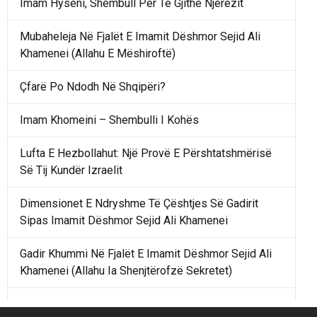
Imam Hyseni, Shembull Për Të Gjithë Njerëzit
Mubaheleja Në Fjalët E Imamit Dëshmor Sejid Ali
Khamenei (Allahu E Mëshiroftë)
Çfarë Po Ndodh Në Shqipëri?
Imam Khomeini – Shembulli I Kohës
Lufta E Hezbollahut: Një Provë E Përshtatshmërisë
Së Tij Kundër Izraelit
Dimensionet E Ndryshme Të Çështjes Së Gadirit
Sipas Imamit Dëshmor Sejid Ali Khamenei
Gadir Khummi Në Fjalët E Imamit Dëshmor Sejid Ali
Khamenei (Allahu Ia Shenjtërofzë Sekretet)
Një Rend Rajonal I Udhëhequr Nga Irani Kundrejt Një