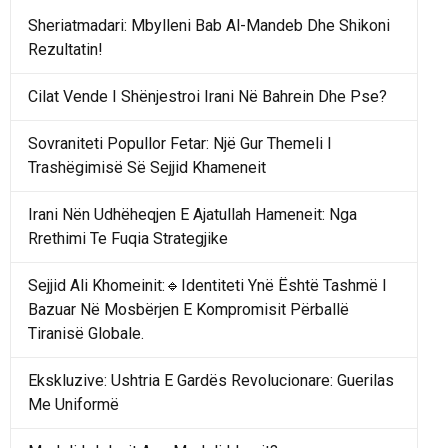
Sheriatmadari: Mbylleni Bab Al-Mandeb Dhe Shikoni
Rezultatin!
Cilat Vende I Shënjestroi Irani Në Bahrein Dhe Pse?
Sovraniteti Popullor Fetar: Një Gur Themeli I
Trashëgimisë Së Sejjid Khameneit
Irani Nën Udhëheqjen E Ajatullah Hameneit: Nga
Rrethimi Te Fuqia Strategjike
Sejjid Ali Khomeinit:🔹Identiteti Ynë Është Tashmë I
Bazuar Në Mosbërjen E Kompromisit Përballë
Tiranisë Globale.
Ekskluzive: Ushtria E Gardës Revolucionare: Guerilas
Me Uniformë