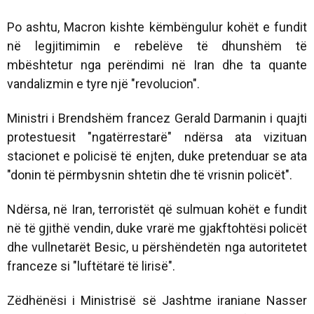
Po ashtu, Macron kishte këmbëngulur kohët e fundit
në legjitimimin e rebelëve të dhunshëm të
mbështetur nga perëndimi në Iran dhe ta quante
vandalizmin e tyre një "revolucion".
Ministri i Brendshëm francez Gerald Darmanin i quajti
protestuesit "ngatërrestarë" ndërsa ata vizituan
stacionet e policisë të enjten, duke pretenduar se ata
"donin të përmbysnin shtetin dhe të vrisnin policët".
Ndërsa, në Iran, terroristët që sulmuan kohët e fundit
në të gjithë vendin, duke vrarë me gjakftohtësi policët
dhe vullnetarët Besic, u përshëndetën nga autoritetet
franceze si "luftëtarë të lirisë".
Zëdhënësi i Ministrisë së Jashtme iraniane Nasser