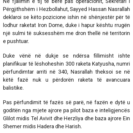
Në fjalimin e tij të bërë pas operacionit, Sekretari i
Përgjithshëm i Hezbollahut, Sayyed Hassan Nasrallah
deklaroi se këto pozicione ishin në shënjestër për të
lodhur raketat Iron Dome, duke i hapur kështu rrugën
një sulmi të suksesshëm me dron thellë në territorin
e pushtuar.
Duke vënë në dukje se ndërsa fillimisht ishte
planifikuar të lëshoheshin 300 raketa Katyusha, numri
përfundimtar arriti në 340, Nasrallah theksoi se në
këtë fazë nuk u përdorën raketa të avancuara
balistike.
Pas përfundimit të fazës së parë, në fazën e dytë u
goditën nga mjete ajrore pa pilot baza e inteligjencës
Glilot midis Tel Avivit dhe Herzliya dhe baza ajrore Ein
Shemer midis Hadera dhe Harish.