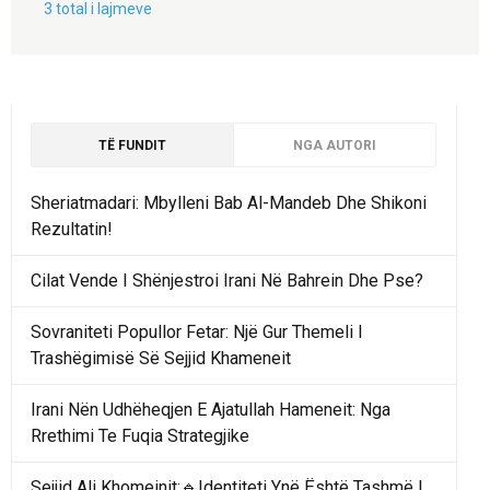
3 total i lajmeve
TË FUNDIT
NGA AUTORI
Sheriatmadari: Mbylleni Bab Al-Mandeb Dhe Shikoni
Rezultatin!
Cilat Vende I Shënjestroi Irani Në Bahrein Dhe Pse?
Sovraniteti Popullor Fetar: Një Gur Themeli I
Trashëgimisë Së Sejjid Khameneit
Irani Nën Udhëheqjen E Ajatullah Hameneit: Nga
Rrethimi Te Fuqia Strategjike
Sejjid Ali Khomeinit:🔹Identiteti Ynë Është Tashmë I