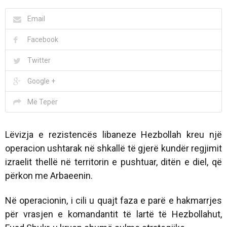
Email
Facebook
Twitter
Google +
Më Tepër
Lëvizja e rezistencës libaneze Hezbollah kreu një
operacion ushtarak në shkallë të gjerë kundër regjimit
izraelit thellë në territorin e pushtuar, ditën e diel, që
përkon me Arbaeenin.
Në operacionin, i cili u quajt faza e parë e hakmarrjes
për vrasjen e komandantit të lartë të Hezbollahut,