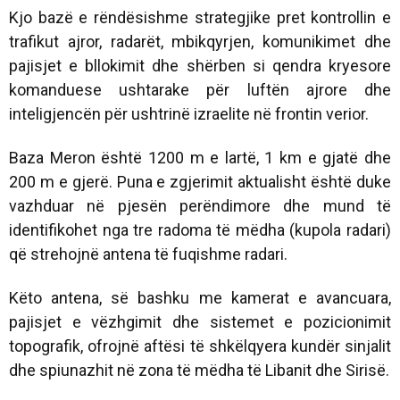
Kjo bazë e rëndësishme strategjike pret kontrollin e
trafikut ajror, radarët, mbikqyrjen, komunikimet dhe
pajisjet e bllokimit dhe shërben si qendra kryesore
komanduese ushtarake për luftën ajrore dhe
inteligjencën për ushtrinë izraelite në frontin verior.
Baza Meron është 1200 m e lartë, 1 km e gjatë dhe
200 m e gjerë. Puna e zgjerimit aktualisht është duke
vazhduar në pjesën perëndimore dhe mund të
identifikohet nga tre radoma të mëdha (kupola radari)
që strehojnë antena të fuqishme radari.
Këto antena, së bashku me kamerat e avancuara,
pajisjet e vëzhgimit dhe sistemet e pozicionimit
topografik, ofrojnë aftësi të shkëlqyera kundër sinjalit
dhe spiunazhit në zona të mëdha të Libanit dhe Sirisë.