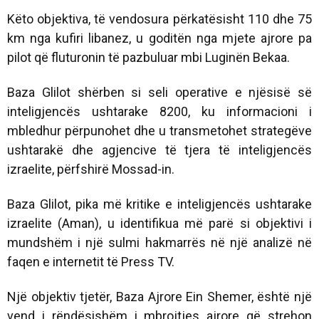
Këto objektiva, të vendosura përkatësisht 110 dhe 75
km nga kufiri libanez, u goditën nga mjete ajrore pa
pilot që fluturonin të pazbuluar mbi Luginën Bekaa.
Baza Glilot shërben si seli operative e njësisë së
inteligjencës ushtarake 8200, ku informacioni i
mbledhur përpunohet dhe u transmetohet strategëve
ushtarakë dhe agjencive të tjera të inteligjencës
izraelite, përfshirë Mossad-in.
Baza Glilot, pika më kritike e inteligjencës ushtarake
izraelite (Aman), u identifikua më parë si objektivi i
mundshëm i një sulmi hakmarrës në një analizë në
faqen e internetit të Press TV.
Një objektiv tjetër, Baza Ajrore Ein Shemer, është një
vend i rëndësishëm i mbrojtjes ajrore që strehon