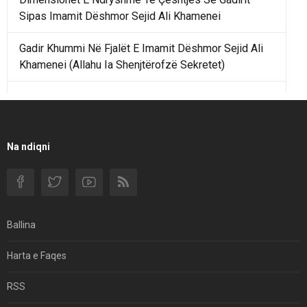
Sipas Imamit Dëshmor Sejid Ali Khamenei
Gadir Khummi Në Fjalët E Imamit Dëshmor Sejid Ali
Khamenei (Allahu Ia Shenjtërofzë Sekretet)
Një Rend Rajonal I Udhëhequr Nga Irani Kundrejt Një
Rendi Rajonal Të Udhëhequr Nga Izraeli
Filmi I Shkurtër Iranian “Pasta Alfredo” Ka Udhëtuar
Na ndiqni
Për Në Shqipëri.
Si I Ndryshoi Rezistenca E Guximshme E Iranit
Ekuilibrat E Pushtetit Në Azinë Perëndimore?
Ballina
Hormuzi: Fillimi I Fundit Të Hegjemonisë Amerikane
Harta e Faqes
Për Çfarë Po Negocioni?
RSS