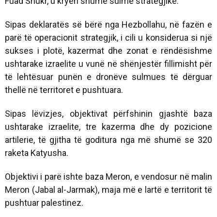
Fuad Shukr, u kryen shumë sulme strategjike.
Sipas deklaratës së bërë nga Hezbollahu, në fazën e
parë të operacionit strategjik, i cili u konsiderua si një
sukses i plotë, kazermat dhe zonat e rëndësishme
ushtarake izraelite u vunë në shënjestër fillimisht për
të lehtësuar punën e dronëve sulmues të dërguar
thellë në territoret e pushtuara.
Sipas lëvizjes, objektivat përfshinin gjashtë baza
ushtarake izraelite, tre kazerma dhe dy pozicione
artilerie, të gjitha të goditura nga më shumë se 320
raketa Katyusha.
Objektivi i parë ishte baza Meron, e vendosur në malin
Meron (Jabal al-Jarmak), maja më e lartë e territorit të
pushtuar palestinez.