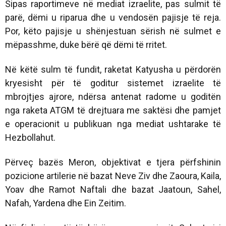
Sipas raportimeve në mediat izraelite, pas sulmit të
parë, dëmi u riparua dhe u vendosën pajisje të reja.
Por, këto pajisje u shënjestuan sërish në sulmet e
mëpasshme, duke bërë që dëmi të rritet.
Në këtë sulm të fundit, raketat Katyusha u përdorën
kryesisht për të goditur sistemet izraelite të
mbrojtjes ajrore, ndërsa antenat radome u goditën
nga raketa ATGM të drejtuara me saktësi dhe pamjet
e operacionit u publikuan nga mediat ushtarake të
Hezbollahut.
Përveç bazës Meron, objektivat e tjera përfshinin
pozicione artilerie në bazat Neve Ziv dhe Zaoura, Kaila,
Yoav dhe Ramot Naftali dhe bazat Jaatoun, Sahel,
Nafah, Yardena dhe Ein Zeitim.