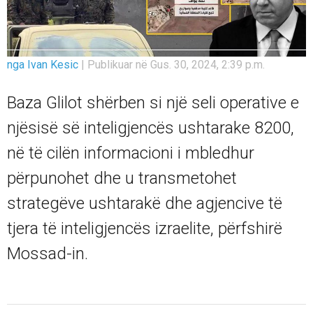
nga Ivan Kesic
|
Publikuar në Gus. 30, 2024, 2:39 p.m.
Baza Glilot shërben si një seli operative e
njësisë së inteligjencës ushtarake 8200,
në të cilën informacioni i mbledhur
përpunohet dhe u transmetohet
strategëve ushtarakë dhe agjencive të
tjera të inteligjencës izraelite, përfshirë
Mossad-in.