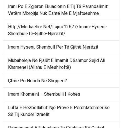
Irani Po E Zgjeron Ekuacionin E Tij Të Parandalimit:
Vetëm Mbrojtja Nuk Është Më E Mjaftueshme
Http://Mediaelire.Net/Lajm/12677/Imam-Hyseni-
Shembull-Te-Gjithe-Njerezit/
Imam Hyseni, Shembull Për Të Gjithë Njerëzit
Mubaheleja Në Fjalët E Imamit Dëshmor Sejid Ali
Khamenei (Allahu E Mëshiroftë)
Çfarë Po Ndodh Në Shqipëri?
Imam Khomeini – Shembulli I Kohës
Lufta E Hezbollahut: Një Provë E Përshtatshmërisë
Së Tij Kundër Izraelit
Dimensionet E Ndryshme Të Çështjes Së Gadirit