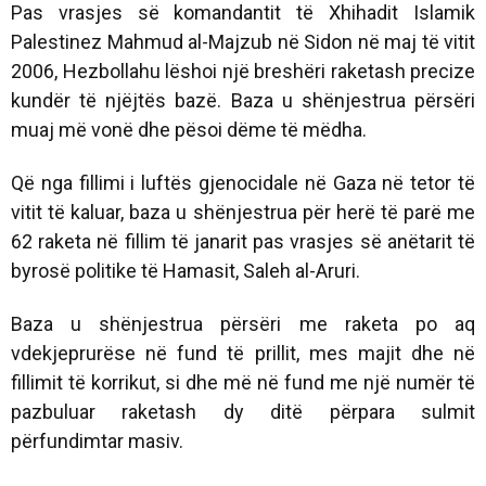
Pas vrasjes së komandantit të Xhihadit Islamik
Palestinez Mahmud al-Majzub në Sidon në maj të vitit
2006, Hezbollahu lëshoi ​​një breshëri raketash precize
kundër të njëjtës bazë. Baza u shënjestrua përsëri
muaj më vonë dhe pësoi dëme të mëdha.
Që nga fillimi i luftës gjenocidale në Gaza në tetor të
vitit të kaluar, baza u shënjestrua për herë të parë me
62 raketa në fillim të janarit pas vrasjes së anëtarit të
byrosë politike të Hamasit, Saleh al-Aruri.
Baza u shënjestrua përsëri me raketa po aq
vdekjeprurëse në fund të prillit, mes majit dhe në
fillimit të korrikut, si dhe më në fund me një numër të
pazbuluar raketash dy ditë përpara sulmit
përfundimtar masiv.