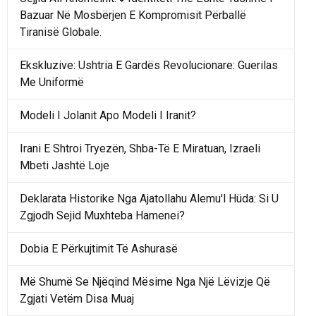
Bazuar Në Mosbërjen E Kompromisit Përballë
Tiranisë Globale.
Ekskluzive: Ushtria E Gardës Revolucionare: Guerilas
Me Uniformë
Modeli I Jolanit Apo Modeli I Iranit?
Irani E Shtroi Tryezën, Shba-Të E Miratuan, Izraeli
Mbeti Jashtë Loje
Deklarata Historike Nga Ajatollahu Alemu'l Hüda: Si U
Zgjodh Sejid Muxhteba Hamenei?
Dobia E Përkujtimit Të Ashurasë
Më Shumë Se Njëqind Mësime Nga Një Lëvizje Që
Zgjati Vetëm Disa Muaj