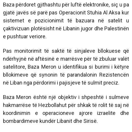
Baza përdoret gjithashtu për luftë elektronike, siç u pa
gjatë javës së parë pas Operacionit Stuhia Al Aksa kur
sistemet e pozicionimit të bazuara në satelit u
çaktivizuan plotësisht në Libanin jugor dhe Palestinën
e pushtuar veriore.
Pas monitorimit të saktë të sinjaleve bllokuese që
ndërhyjnë në aftësinë e marrësve për të zbuluar valët
satelitore, Baza Meron u identifikua si burimi i këtyre
bllokimeve që synonin të parandalonin Rezistencën
në Liban nga përdorimi i pajisjeve të sulmit preciz.
Baza Meron është një objektiv i shpeshtë i sulmeve
hakmarrëse të Hezbollahut për shkak të rolit të saj në
koordinimin e operacioneve ajrore izraelite dhe
bombardimeve kundër Libanit dhe Sirisë.