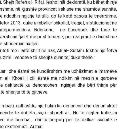
Shejh Rafeh al- Rifai, lëshoi një deklaratë, ku bëhet thirrje
ithshme, në gjashtë provincat irakiane me shumicë sunnite,
 ndodhin ngjarje të tilla, do të ketë pasoja të tmerrshme.
etor 2013, duke u mbyllur shkollat, tregjet, institucionet në
 lartëpërmendura. Ndërkohë, në Facebook dhe faqe të
 vërshuan fjalët më poshtëruese, për reagimet e dhunshme
 e shoqëruan nxitjen.
i më i lartë shi’it në Irak, Ali al- Sistani, lëshoi një fetva
zimi i vendeve të shenjta sunnite, duke thënë :
nuar dhe është në kundërshtim me udhëzimet e imamëve
am el- Khoei, i cili është me ndikim në mesin e qarqeve
 një deklaratë ku denoncohen ngjarjet dhe bëri thirrje për
ë shenjta të të gjithëve.
jti, gjithashtu, një fjalim ku denoncon dhe dënon aktet
ndje të dobëta, siç u shpreh ai . Në të njëjtën kohë, ai
meve me bomba , dhe u përpoq për të dalluar sunnitë e
ë ekstremist . Ai tha: