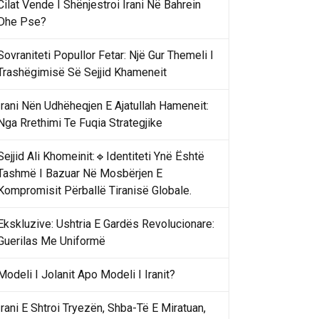
Cilat Vende I Shënjestroi Irani Në Bahrein
Dhe Pse?
Sovraniteti Popullor Fetar: Një Gur Themeli I
Trashëgimisë Së Sejjid Khameneit
Irani Nën Udhëheqjen E Ajatullah Hameneit:
Nga Rrethimi Te Fuqia Strategjike
Sejjid Ali Khomeinit:🔹Identiteti Ynë Është
Tashmë I Bazuar Në Mosbërjen E
Kompromisit Përballë Tiranisë Globale.
Ekskluzive: Ushtria E Gardës Revolucionare:
Guerilas Me Uniformë
Modeli I Jolanit Apo Modeli I Iranit?
Irani E Shtroi Tryezën, Shba-Të E Miratuan,