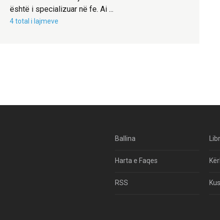
është i specializuar në fe. Ai ...
4 total i lajmeve
Ballina
Lib
Harta e Faqes
Kër
RSS
Kus