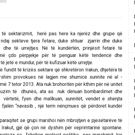
natë
je të sektarizmit, herë pas here ka njerëz dhe grupe që
 ndaj sekteve tjera fetare, duke shtuar zjarrin dhe duke
s dhe të urrejtjes. Në të kundërtën, prinjësit fetarë të
ëjnë çdo përpjekje për të penguar këtë tendencë dhe
 jetë e mundur, për të kufizuar këtë urrejtje.
fundit të krizës sektare që shkretëron Irakun, dhjetëra të
arshim provokues në lagjen me shumicë sunnite në al -
më 7 tetor 2013. Ata nuk brohoritën për kthim për në unitet
fuzim të dhunës, ata as nuk dënuan bombardimet dhe
ë vërtetë, fyen dhe mallkuan, sunnitët, vendet e shenjta
e fjalën “navasib , një term nënçmues që përdoret kundër
aqitet se grupi marshoi nën mbrojtjen e pjesëtarëve të
ë Irakut, gjë që çon në dyshim për veprimtarinë spontane.
i hipoteza se fshehen motivet politike pas marshimit, kjo