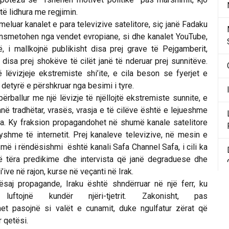
ë lidhura me regjimin.
ar kanalet e para televizive satelitore, siç janë Fadaku
ransmetohen nga vendet evropiane, si dhe kanalet YouTube,
në, i mallkojnë publikisht disa prej grave të Pejgamberit,
disa prej shokëve të cilët janë të nderuar prej sunnitëve.
ë lëvizjeje ekstremiste shi’ite, e cila beson se fyerjet e
 detyrë e përshkruar nga besimi i tyre.
llur me një lëvizje të njëllojtë ekstremiste sunnite, e
janë tradhëtar, vrasës, vrasja e të cilëve është e lejueshme
ra. Ky fraksion propagandohet në shumë kanale satelitore
shme të internetit. Prej kanaleve televizive, në mesin e
, më i rëndësishmi është kanali Safa Channel Safa, i cili ka
të tëra predikime dhe intervista që janë degraduese dhe
ive në rajon, kurse në veçanti në Irak.
 propagande, Iraku është shndërruar në një ferr, ku
uftojnë kundër njëri-tjetrit. Zakonisht, pas
t pasojnë si valët e cunamit, duke ngulfatur zërat që
r qetësi.