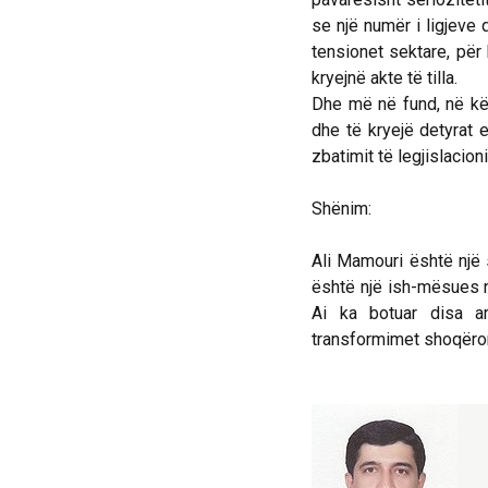
se një numër i ligjeve
tensionet sektare, për
kryejnë akte të tilla.
Dhe më në fund, në kët
dhe të kryejë detyrat e
zbatimit të legjislacio
Shënim:
Ali Mamouri është një s
është një ish-mësues në
Ai ka botuar disa ar
transformimet shoqëro