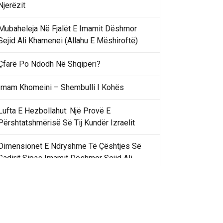
Njerëzit
Mubaheleja Në Fjalët E Imamit Dëshmor
Sejid Ali Khamenei (Allahu E Mëshiroftë)
Çfarë Po Ndodh Në Shqipëri?
Imam Khomeini – Shembulli I Kohës
Lufta E Hezbollahut: Një Provë E
Përshtatshmërisë Së Tij Kundër Izraelit
Dimensionet E Ndryshme Të Çështjes Së
Gadirit Sipas Imamit Dëshmor Sejid Ali
Khamenei
Gadir Khummi Në Fjalët E Imamit Dëshmor
Sejid Ali Khamenei (Allahu Ia Shenjtërofzë
Sekretet)