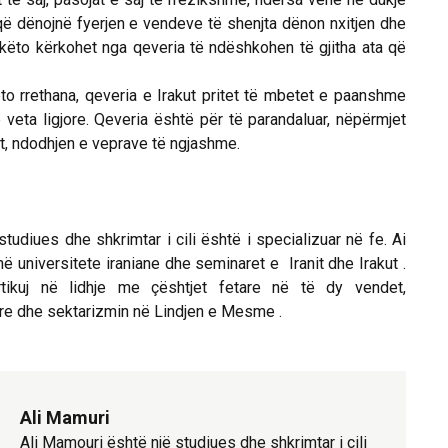
 që dënojnë fyerjen e vendeve të shenjta dënon nxitjen dhe
 këto kërkohet nga qeveria të ndëshkohen të gjitha ata që
o rrethana, qeveria e Irakut pritet të mbetet e paanshme
 veta ligjore. Qeveria është për të parandaluar, nëpërmjet
nit, ndodhjen e veprave të ngjashme.
tudiues dhe shkrimtar i cili është i specializuar në fe. Ai
 universitete iraniane dhe seminaret e Iranit dhe Irakut .
tikuj në lidhje me çështjet fetare në të dy vendet,
re dhe sektarizmin në Lindjen e Mesme .
Ali Mamuri
Ali Mamouri është një studiues dhe shkrimtar i cili