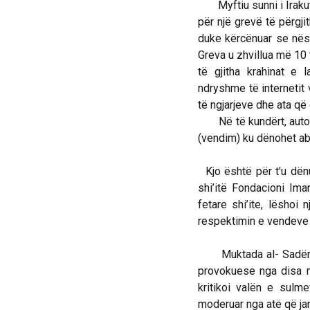
Myftiu sunni i Irakut, 
për një grevë të përgj
duke kërcënuar se nëse
Greva u zhvillua më 10 t
të gjitha krahinat e
ndryshme të internetit
të ngjarjeve dhe ata që
Në të kundërt, autoritet
(vendim) ku dënohet abu
Kjo është për t'u dë
shi’itë Fondacioni Im
fetare shi’ite, lëshoi
respektimin e vendeve t
Muktada al- Sadër mba
provokuese nga disa me
kritikoi valën e sul
moderuar nga atë që jan