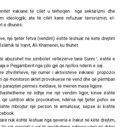
nitët irakianë të cilët u tërhoqën nga sektarizmi dhe
 ideologjik; ata të cilët kanë refuzuar terrorizmin, el-
et e dhunës.
 një tjetër fetva (vendim) është lëshuar në këtë drejtim
Islamik të Iranit, Ali Khamenei, ku thuhet:
 abuzohet me simbolet vëllezërve tanë Sunni ', është e
aja e Pejgamberit nga çdo gjë që njollos nderin e saj .
zhvillimeve, një numër i aktivistëve irakianë propozoi
tori që monitoron aktet provokuese në vend dhe që përmban
të paraqiten përmes mediave, të merren masa ligjore.
etheme në lidhje me një vendim ligjor, kinse është
it, që ushtron akte provokative, ndërsa një tjetër pohoi se
kishte mbrojtur një person të armatosur, sepse ai kishte
cebook.
e nuk është lëshuar nga qeveria e Irakut në këtë drejtim,
t të saj, pasojat e saj të rrezikshme, ndërsa vënë në dukje