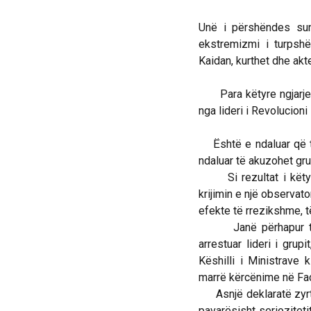
Unë i përshëndes sun
ekstremizmi i turpshëm
Kaidan, kurthet dhe akt
Para këtyre ngjarjeve,
nga lideri i Revolucioni 
Është e ndaluar që të
ndaluar të akuzohet gru
Si rezultat i këtyre 
krijimin e një observa
efekte të rrezikshme, 
Janë përhapur thash
arrestuar lideri i grup
Këshilli i Ministrave 
marrë kërcënime në Fa
Asnjë deklaratë zyrtar
pavarësisht serioziteti