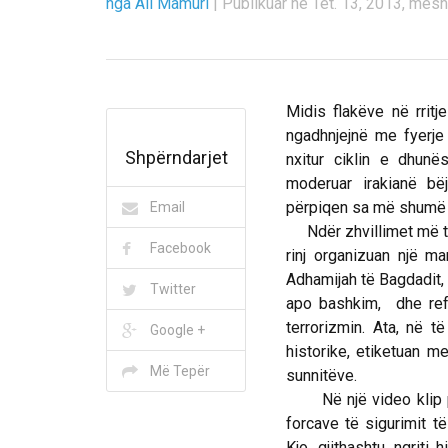
nga Ali Mamuri
|
Publikuar në Tet. 13, 2013, mes
Midis flakëve në rrit
ngadhnjejnë me fyerje
Shpërndarjet
nxitur ciklin e dhunë
moderuar irakianë b
përpiqen sa më shumë të
Email
Ndër zhvillimet më të 
Facebook
rinj organizuan një m
Adhamijah të Bagdadit, 
Twitter
apo bashkim, dhe re
terrorizmin. Ata, në t
Google +
historike, etiketuan m
Më Tepër
sunnitëve.
Në një video klip par
forcave të sigurimit t
Kjo, gjithashtu, ngrit