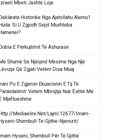
Izraeli Mbeti Jashtë Loje
Deklarata Historike Nga Ajatollahu Alemu'l
Hüda: Si U Zgjodh Sejid Muxhteba
Hamenei?
Dobia E Përkujtimit Të Ashurasë
Më Shumë Se Njëqind Mësime Nga Një
Lëvizje Që Zgjati Vetëm Disa Muaj
Irani Po E Zgjeron Ekuacionin E Tij Të
Parandalimit: Vetëm Mbrojtja Nuk Është Më
E Mjaftueshme
Http://Mediaelire.Net/Lajm/12677/Imam-
Hyseni-Shembull-Te-Gjithe-Njerezit/
Imam Hyseni, Shembull Për Të Gjithë