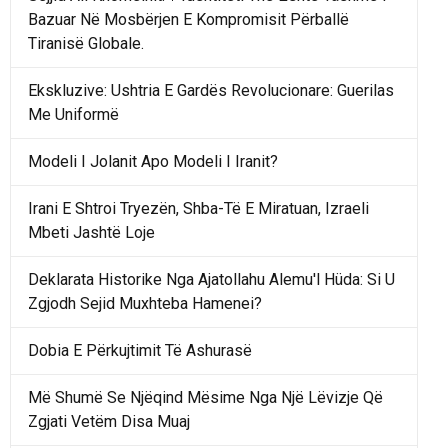
Bazuar Në Mosbërjen E Kompromisit Përballë
Tiranisë Globale.
Ekskluzive: Ushtria E Gardës Revolucionare: Guerilas
Me Uniformë
Modeli I Jolanit Apo Modeli I Iranit?
Irani E Shtroi Tryezën, Shba-Të E Miratuan, Izraeli
Mbeti Jashtë Loje
Deklarata Historike Nga Ajatollahu Alemu'l Hüda: Si U
Zgjodh Sejid Muxhteba Hamenei?
Dobia E Përkujtimit Të Ashurasë
Më Shumë Se Njëqind Mësime Nga Një Lëvizje Që
Zgjati Vetëm Disa Muaj