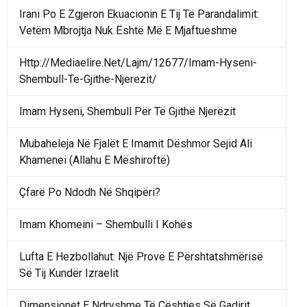
Irani Po E Zgjeron Ekuacionin E Tij Të Parandalimit:
Vetëm Mbrojtja Nuk Është Më E Mjaftueshme
Http://Mediaelire.Net/Lajm/12677/Imam-Hyseni-
Shembull-Te-Gjithe-Njerezit/
Imam Hyseni, Shembull Për Të Gjithë Njerëzit
Mubaheleja Në Fjalët E Imamit Dëshmor Sejid Ali
Khamenei (Allahu E Mëshiroftë)
Çfarë Po Ndodh Në Shqipëri?
Imam Khomeini – Shembulli I Kohës
Lufta E Hezbollahut: Një Provë E Përshtatshmërisë
Së Tij Kundër Izraelit
Dimensionet E Ndryshme Të Çështjes Së Gadirit