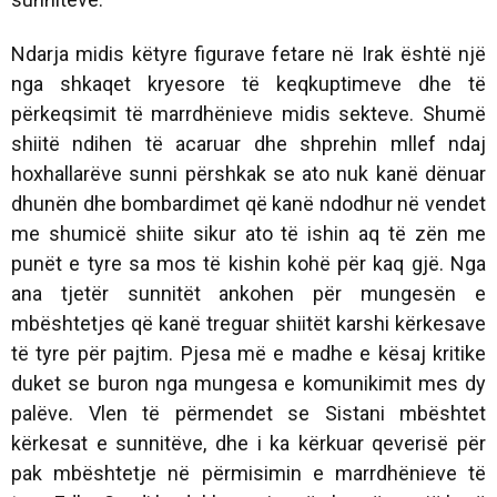
Ndarja midis këtyre figurave fetare në Irak është një
nga shkaqet kryesore të keqkuptimeve dhe të
përkeqsimit të marrdhënieve midis sekteve. Shumë
shiitë ndihen të acaruar dhe shprehin mllef ndaj
hoxhallarëve sunni përshkak se ato nuk kanë dënuar
dhunën dhe bombardimet që kanë ndodhur në vendet
me shumicë shiite sikur ato të ishin aq të zën me
punët e tyre sa mos të kishin kohë për kaq gjë. Nga
ana tjetër sunnitët ankohen për mungesën e
mbështetjes që kanë treguar shiitët karshi kërkesave
të tyre për pajtim. Pjesa më e madhe e kësaj kritike
duket se buron nga mungesa e komunikimit mes dy
palëve. Vlen të përmendet se Sistani mbështet
kërkesat e sunnitëve, dhe i ka kërkuar qeverisë për
pak mbështetje në përmisimin e marrdhënieve të