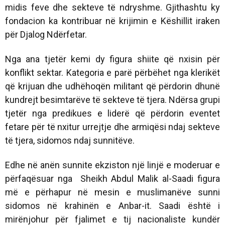
midis feve dhe sekteve të ndryshme. Gjithashtu ky
fondacion ka kontribuar në krijimin e Këshillit iraken
për Djalog Ndërfetar.
Nga ana tjetër kemi dy figura shiite që nxisin për
konflikt sektar. Kategoria e parë përbëhet nga klerikët
që krijuan dhe udhëhoqën militant që përdorin dhunë
kundrejt besimtarëve të sekteve të tjera. Ndërsa grupi
tjetër nga predikues e liderë që përdorin eventet
fetare për të nxitur urrejtje dhe armiqësi ndaj sekteve
të tjera, sidomos ndaj sunnitëve.
Edhe në anën sunnite ekziston një linjë e moderuar e
përfaqësuar nga Sheikh Abdul Malik al-Saadi figura
më e përhapur në mesin e muslimanëve sunni
sidomos në krahinën e Anbar-it. Saadi është i
mirënjohur për fjalimet e tij nacionaliste kundër