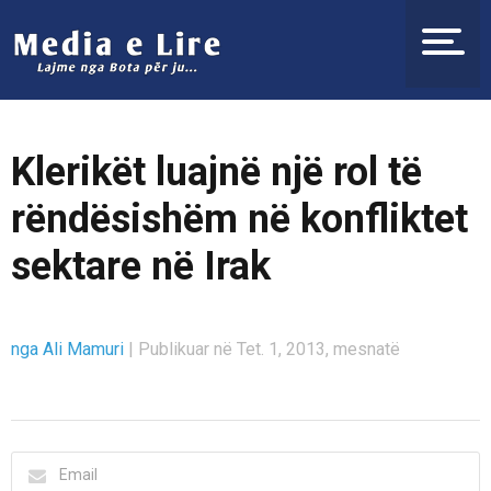
Klerikët luajnë një rol të
rëndësishëm në konfliktet
sektare në Irak
nga Ali Mamuri
|
Publikuar në Tet. 1, 2013, mesnatë
Email