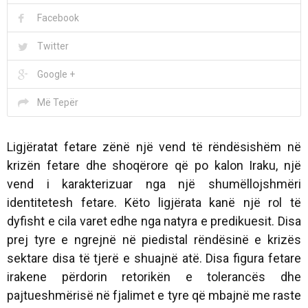
Facebook
Twitter
Google +
Më Tepër
Ligjëratat fetare zënë një vend të rëndësishëm në
krizën fetare dhe shoqërore që po kalon Iraku, një
vend i karakterizuar nga një shumëllojshmëri
identitetesh fetare. Këto ligjërata kanë një rol të
dyfisht e cila varet edhe nga natyra e predikuesit. Disa
prej tyre e ngrejnë në piedistal rëndësinë e krizës
sektare disa të tjerë e shuajnë atë. Disa figura fetare
irakene përdorin retorikën e tolerancës dhe
pajtueshmërisë në fjalimet e tyre që mbajnë me raste