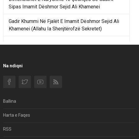
Sipas Imamit Dëshmor Sejid Ali Khamenei
Gadir Khummi Në Fjalët E Imamit Dëshmor Sejid Ali
Khamenei (Allahu Ia Shenjtërofzë Sekretet)
Një Rend Rajonal I Udhëhequr Nga Irani Kundrejt Një
Rendi Rajonal Të Udhëhequr Nga Izraeli
Filmi I Shkurtër Iranian “Pasta Alfredo” Ka Udhëtuar
Na ndiqni
Për Në Shqipëri.
Si I Ndryshoi Rezistenca E Guximshme E Iranit
Ekuilibrat E Pushtetit Në Azinë Perëndimore?
Ballina
Hormuzi: Fillimi I Fundit Të Hegjemonisë Amerikane
Harta e Faqes
Për Çfarë Po Negocioni?
RSS