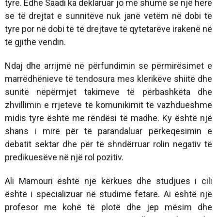
tyre. Edhe Saadi ka deklaruar jo më shumë se një herë
se të drejtat e sunnitëve nuk janë vetëm në dobi të
tyre por në dobi të të drejtave të qytetarëve irakenë në
të gjithë vendin.
Ndaj dhe arrijmë në përfundimin se përmirësimet e
marrëdhënieve të tendosura mes klerikëve shiitë dhe
sunitë nëpërmjet takimeve të përbashkëta dhe
zhvillimin e rrjeteve të komunikimit të vazhdueshme
midis tyre është me rëndësi të madhe. Ky është një
shans i mirë për të parandaluar përkeqësimin e
debatit sektar dhe për të shndërruar rolin negativ të
predikuesëve në një rol pozitiv.
Ali Mamouri është një kërkues dhe studjues i cili
është i specializuar në studime fetare. Ai është një
profesor me kohë të plotë dhe jep mësim dhe