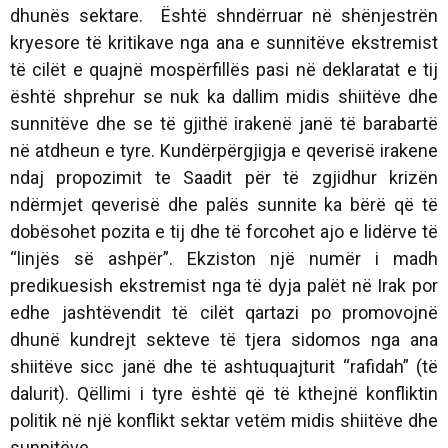
dhunës sektare. Është shndërruar në shënjestrën
kryesore të kritikave nga ana e sunnitëve ekstremist
të cilët e quajnë mospërfillës pasi në deklaratat e tij
është shprehur se nuk ka dallim midis shiitëve dhe
sunnitëve dhe se të gjithë irakenë janë të barabartë
në atdheun e tyre. Kundërpërgjigja e qeverisë irakene
ndaj propozimit te Saadit për të zgjidhur krizën
ndërmjet qeverisë dhe palës sunnite ka bërë që të
dobësohet pozita e tij dhe të forcohet ajo e lidërve të
“linjës së ashpër”. Ekziston një numër i madh
predikuesish ekstremist nga të dyja palët në Irak por
edhe jashtëvendit të cilët qartazi po promovojnë
dhunë kundrejt sekteve të tjera sidomos nga ana
shiitëve sicc janë dhe të ashtuquajturit “rafidah” (të
dalurit). Qëllimi i tyre është që të kthejnë konfliktin
politik në një konflikt sektar vetëm midis shiitëve dhe
sunnitëve.