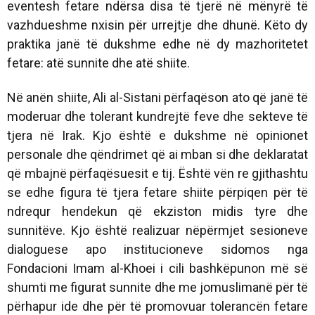
eventesh fetare ndërsa disa të tjerë në mënyrë të
vazhdueshme nxisin për urrejtje dhe dhunë. Këto dy
praktika janë të dukshme edhe në dy mazhoritetet
fetare: atë sunnite dhe atë shiite.
Në anën shiite, Ali al-Sistani përfaqëson ato që janë të
moderuar dhe tolerant kundrejtë feve dhe sekteve të
tjera në Irak. Kjo është e dukshme në opinionet
personale dhe qëndrimet që ai mban si dhe deklaratat
që mbajnë përfaqësuesit e tij. Është vën re gjithashtu
se edhe figura të tjera fetare shiite përpiqen për të
ndrequr hendekun që ekziston midis tyre dhe
sunnitëve. Kjo është realizuar nëpërmjet sesioneve
dialoguese apo institucioneve sidomos nga
Fondacioni Imam al-Khoei i cili bashkëpunon më së
shumti me figurat sunnite dhe me jomuslimanë për të
përhapur ide dhe për të promovuar tolerancën fetare