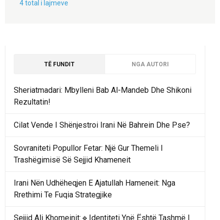
4 total i lajmeve
TË FUNDIT
NGA AUTORI
Sheriatmadari: Mbylleni Bab Al-Mandeb Dhe Shikoni
Rezultatin!
Cilat Vende I Shënjestroi Irani Në Bahrein Dhe Pse?
Sovraniteti Popullor Fetar: Një Gur Themeli I
Trashëgimisë Së Sejjid Khameneit
Irani Nën Udhëheqjen E Ajatullah Hameneit: Nga
Rrethimi Te Fuqia Strategjike
Sejjid Ali Khomeinit:🔹Identiteti Ynë Është Tashmë I