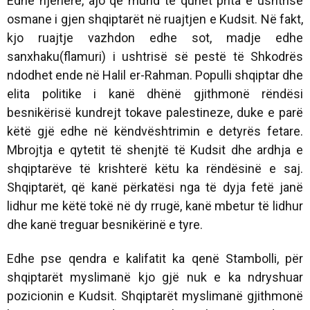
Edhe njëherë, ajo që mund të quhet prita e ushtrisë
osmane i gjen shqiptarët në ruajtjen e Kudsit. Në fakt,
kjo ruajtje vazhdon edhe sot, madje edhe
sanxhaku(flamuri) i ushtrisë së pestë të Shkodrës
ndodhet ende në Halil er-Rahman. Populli shqiptar dhe
elita politike i kanë dhënë gjithmonë rëndësi
besnikërisë kundrejt tokave palestineze, duke e parë
këtë gjë edhe në këndvështrimin e detyrës fetare.
Mbrojtja e qytetit të shenjtë të Kudsit dhe ardhja e
shqiptarëve të krishterë këtu ka rëndësinë e saj.
Shqiptarët, që kanë përkatësi nga të dyja fetë janë
lidhur me këtë tokë në dy rrugë, kanë mbetur të lidhur
dhe kanë treguar besnikërinë e tyre.
Edhe pse qendra e kalifatit ka qenë Stambolli, për
shqiptarët myslimanë kjo gjë nuk e ka ndryshuar
pozicionin e Kudsit. Shqiptarët myslimanë gjithmonë