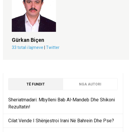
Gürkan Biçen
33 total i lajmeve
|
Twitter
TË FUNDIT
NGA AUTORI
Sheriatmadari: Mbylleni Bab Al-Mandeb Dhe Shikoni
Rezultatin!
Cilat Vende I Shënjestroi Irani Në Bahrein Dhe Pse?