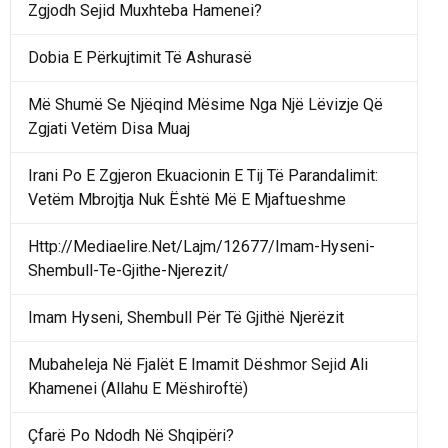
Zgjodh Sejid Muxhteba Hamenei?
Dobia E Përkujtimit Të Ashurasë
Më Shumë Se Njëqind Mësime Nga Një Lëvizje Që
Zgjati Vetëm Disa Muaj
Irani Po E Zgjeron Ekuacionin E Tij Të Parandalimit:
Vetëm Mbrojtja Nuk Është Më E Mjaftueshme
Http://Mediaelire.Net/Lajm/12677/Imam-Hyseni-
Shembull-Te-Gjithe-Njerezit/
Imam Hyseni, Shembull Për Të Gjithë Njerëzit
Mubaheleja Në Fjalët E Imamit Dëshmor Sejid Ali
Khamenei (Allahu E Mëshiroftë)
Çfarë Po Ndodh Në Shqipëri?