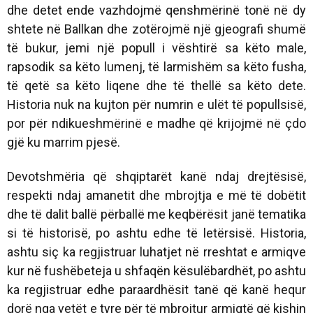
dhe detet ende vazhdojmë qenshmërinë tonë në dy
shtete në Ballkan dhe zotërojmë një gjeografi shumë
të bukur, jemi një popull i vështirë sa këto male,
rapsodik sa këto lumenj, të larmishëm sa këto fusha,
të qetë sa këto liqene dhe të thellë sa këto dete.
Historia nuk na kujton për numrin e ulët të popullsisë,
por për ndikueshmërinë e madhe që krijojmë në çdo
gjë ku marrim pjesë.
Devotshmëria që shqiptarët kanë ndaj drejtësisë,
respekti ndaj amanetit dhe mbrojtja e më të dobëtit
dhe të dalit ballë përballë me keqbërësit janë tematika
si të historisë, po ashtu edhe të letërsisë. Historia,
ashtu siç ka regjistruar luhatjet në rreshtat e armiqve
kur në fushëbeteja u shfaqën kësulëbardhët, po ashtu
ka regjistruar edhe paraardhësit tanë që kanë hequr
dorë nga vetët e tyre për të mbrojtur armiqtë që kishin