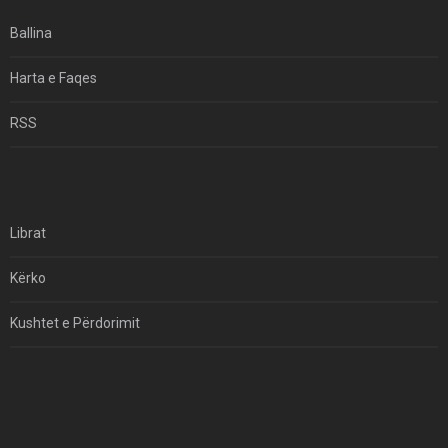
Ekuilibrat E Pushtetit Në Azinë Perëndimore?
Ballina
Hormuzi: Fillimi I Fundit Të Hegjemonisë Amerikane
Harta e Faqes
Për Çfarë Po Negocioni?
RSS
Librat
Kërko
Kushtet e Përdorimit
Kontakt
Të Drejtat e Autorit