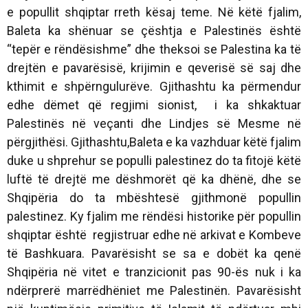
e popullit shqiptar rreth kësaj teme. Në këtë fjalim,
Baleta ka shënuar se çështja e Palestinës është
“tepër e rëndësishme” dhe theksoi se Palestina ka të
drejtën e pavarësisë, krijimin e qeverisë së saj dhe
kthimit e shpërngulurëve. Gjithashtu ka përmendur
edhe dëmet që regjimi sionist, i ka shkaktuar
Palestinës në veçanti dhe Lindjes së Mesme në
përgjithësi. Gjithashtu,Baleta e ka vazhduar këtë fjalim
duke u shprehur se populli palestinez do ta fitojë këtë
luftë të drejtë me dëshmorët që ka dhënë, dhe se
Shqipëria do ta mbështesë gjithmonë popullin
palestinez. Ky fjalim me rëndësi historike për popullin
shqiptar është regjistruar edhe në arkivat e Kombeve
të Bashkuara. Pavarësisht se sa e dobët ka qenë
Shqipëria në vitet e tranzicionit pas 90-ës nuk i ka
ndërprerë marrëdhëniet me Palestinën. Pavarësisht