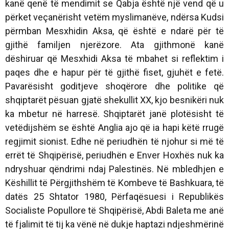
kanë qenë të mendimit se Qabja është një vend që u
përket veçanërisht vetëm myslimanëve, ndërsa Kudsi
përmban Mesxhidin Aksa, që është e ndarë për të
gjithë familjen njerëzore. Ata gjithmonë kanë
dëshiruar që Mesxhidi Aksa të mbahet si reflektim i
paqes dhe e hapur për të gjithë fiset, gjuhët e fetë.
Pavarësisht goditjeve shoqërore dhe politike që
shqiptarët pësuan gjatë shekullit XX, kjo besnikëri nuk
ka mbetur në harresë. Shqiptarët janë plotësisht të
vetëdijshëm se është Anglia ajo që ia hapi këtë rrugë
regjimit sionist. Edhe në periudhën të njohur si më të
errët të Shqipërisë, periudhën e Enver Hoxhës nuk ka
ndryshuar qëndrimi ndaj Palestinës. Në mbledhjen e
Këshillit të Përgjithshëm të Kombeve të Bashkuara, të
datës 25 Shtator 1980, Përfaqësuesi i Republikës
Socialiste Popullore të Shqipërisë, Abdi Baleta me anë
të fjalimit të tij ka vënë në dukje haptazi ndjeshmërinë