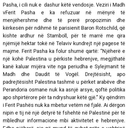
Pasha, i cili nuk e dashur këtë vendosje. Veziri i Madh
vFerit Pasha e ka refuzuar në mënyrë të
menjëhershme dhe të prerë propozimin dhe
kërkesën për ndihmë të parisienit Baron Rotschild, që
kishte ardhur në Stamboll, për të marrë me qira
njëmijë hektar tokë në Telaviv kundrejt një pagese të
majme. Ferit Pasha ka folur shumë qartë: “
Njëherë e
një kohë Palestina u përkiste hebrenjve, megjithatë
kanë kaluar mijëra vite nga periudha e Sylejmanit të
Madh dhe Daudit të Vogël. Drejtësisht, apo
padrejtësisht Palestina tashmë u përket arabëve dhe
Perandoria osmane nuk ka asnjë arsye, qoftë politika
apo shpirtërore për ta ndryshuar këtë gjë
.” Ky qëndrim
i Ferit Pashës nuk ka mbetur vetëm në fjalë. Ai dërgon
nipin e tij në një detyrë të fshehtë në Palestinë për të
mbledhur informacione mbi aktivitetet e hebrenjve.