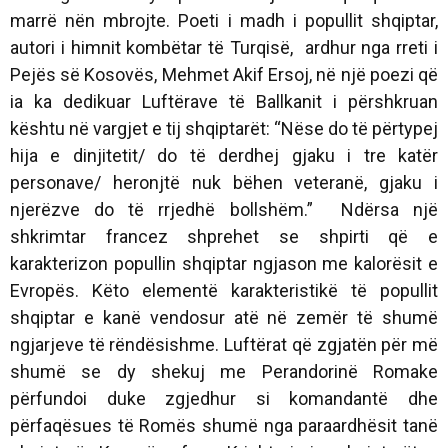
marrë nën mbrojte. Poeti i madh i popullit shqiptar,
autori i himnit kombëtar të Turqisë, ardhur nga rreti i
Pejës së Kosovës, Mehmet Akif Ersoj, në një poezi që
ia ka dedikuar Luftërave të Ballkanit i përshkruan
kështu në vargjet e tij shqiptarët: “Nëse do të përtypej
hija e dinjitetit/ do të derdhej gjaku i tre katër
personave/ heronjtë nuk bëhen veteranë, gjaku i
njerëzve do të rrjedhë bollshëm.” Ndërsa një
shkrimtar francez shprehet se shpirti që e
karakterizon popullin shqiptar ngjason me kalorësit e
Evropës. Këto elementë karakteristikë të popullit
shqiptar e kanë vendosur atë në zemër të shumë
ngjarjeve të rëndësishme. Luftërat që zgjatën për më
shumë se dy shekuj me Perandorinë Romake
përfundoi duke zgjedhur si komandantë dhe
përfaqësues të Romës shumë nga paraardhësit tanë