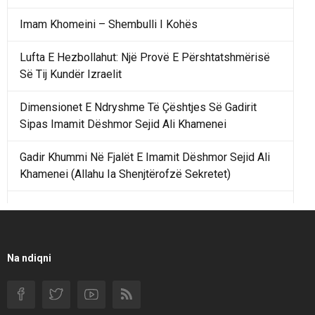
Imam Khomeini – Shembulli I Kohës
Lufta E Hezbollahut: Një Provë E Përshtatshmërisë
Së Tij Kundër Izraelit
Dimensionet E Ndryshme Të Çështjes Së Gadirit
Sipas Imamit Dëshmor Sejid Ali Khamenei
Gadir Khummi Në Fjalët E Imamit Dëshmor Sejid Ali
Khamenei (Allahu Ia Shenjtërofzë Sekretet)
Një Rend Rajonal I Udhëhequr Nga Irani Kundrejt Një
Rendi Rajonal Të Udhëhequr Nga Izraeli
Filmi I Shkurtër Iranian “Pasta Alfredo” Ka Udhëtuar
Na ndiqni
Për Në Shqipëri.
Si I Ndryshoi Rezistenca E Guximshme E Iranit