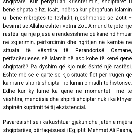
shqiptarë. Kur përqafuan Krishterimin, shqiptarët u
bënë shpata e hz. Isait, ndërsa kur përqafuan Islamin
u bënë mbrojtës të tevhidit, njëshmërisë së Zotit –
besimit se Allahu është i vetmi Zot. A mund të jetë një
rastësi që një pjesë e rëndësishme që kanë ndihmuar
në zgjerimin, përforcimin dhe ngritjen në këmbë në
situata të vështira të Perandorisë Osmane,
përfaqësueses së Islamit në aso kohe të kenë qenë
shqiptarë? Pa dyshim që kjo nuk është një rastësi.
Është më se e qartë se kjo situatë flet për rrugën që
ka marrë shpirti shqiptar në lumin e madh të historisë.
Edhe kur ky lumë ka qenë në momentet më të
vështira, mendësia dhe shpirti shqiptar nuk i ka kthyer
shpinën kuptimit të tij ekzistencial.
Pavarësisht se i ka kushtuar gjakun dhe jetën e mijëra
shqiptarëve, përfaqësuesi i Egjiptit Mehmet Ali Pasha,