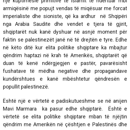
një kuptimësie primitive të Islamit të ndërtuar mbi
armiqësinë me popujt vendas të miqësuar me forcat
imperialiste dhe sioniste, që ka ardhur në Shqipëri
nga Arabia Saudite dhe vendet e tjera të gjirit,
shqiptarët nuk kanë dyshuar në asnjë moment për
faktin se palestinezët janë në të drejtën e tyre. Edhe
në këto ditë kur elita politike shqiptare ka mbajtur
qëndrim haptazi në krah të Amerikës, shqiptarët që
duan të kenë ndërgjegjen e pastër, pavarësisht
fushatave të mëdha negative dhe propagandave
kundërshtues e kanë mbështetur qëndresën e
popullit palestinezë.
Është një e vërtetë e padiskutueshme se në anijen
Mavi Marmara ka pasur edhe shqiptarë.
Është e
vërtetë se elita politike shqiptare mban të njëjtin
qëndrim me Amerikën në çështjen e Palestinës dhe