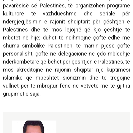
pavarësisë së Palestinës, të organizohen programe
kulturore të vazhdueshme dhe seriale për
ndërgjegjësimin e rajonit shqiptarit për çështjen e
Palestinës dhe të mos lejojnë që kjo çështje të
mbetet në hije; duhet të ndihmojnë çoftë edhe me
shuma simbolike Palestinën, të marrin pjesë çoftë
personalisht, çoftë në delegacione në çdo mbledhje
ndërkombëtare që bëhet për çështjen e Palestinës, të
mos akreditojnë në rajonin shqiptar një kuptimësi
islamike që mbështet sionizmin dhe të tregojnë
vullnet për të mbrojtur fenë në vetvete me të gjitha
grupimet e saja.