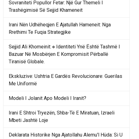
Sovraniteti Popullor Fetar: Një Gur Themeli I
Trashëgimisë Së Sejjid Khameneit
Irani Nën Udhëheqjen E Ajatullah Hameneit: Nga
Rrethimi Te Fuqia Strategjike
Sejjid Ali Khomeinit:🔹Identiteti Ynë Është Tashmë I
Bazuar Në Mosbërjen E Kompromisit Përballë
Tiranisë Globale.
Ekskluzive: Ushtria E Gardës Revolucionare: Guerilas
Me Uniformë
Modeli I Jolanit Apo Modeli I Iranit?
Irani E Shtroi Tryezën, Shba-Të E Miratuan, Izraeli
Mbeti Jashtë Loje
Deklarata Historike Nga Ajatollahu Alemu'l Hüda: Si U