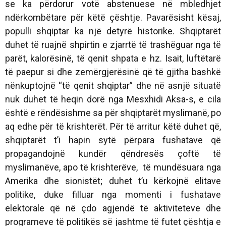
se ka përdorur votë abstenuese në mbledhjet
ndërkombëtare për këtë çështje. Pavarësisht kësaj,
populli shqiptar ka një detyrë historike. Shqiptarët
duhet të ruajnë shpirtin e zjarrtë të trashëguar nga të
parët, kalorësinë, të qenit shpata e hz. Isait, luftëtarë
të paepur si dhe zemërgjerësinë që të gjitha bashkë
nënkuptojnë “të qenit shqiptar” dhe në asnjë situatë
nuk duhet të heqin dorë nga Mesxhidi Aksa-s, e cila
është e rëndësishme sa për shqiptarët myslimanë, po
aq edhe për të krishterët.
Për të arritur këtë duhet që,
shqiptarët t’i hapin sytë përpara fushatave që
propagandojnë kundër qëndresës çoftë të
myslimanëve, apo të krishterëve, të mundësuara nga
Amerika dhe sionistët; duhet t’u kërkojnë elitave
politike, duke filluar nga momenti i fushatave
elektorale që në çdo agjendë të aktiviteteve dhe
programeve të politikës së jashtme të futet çështja e