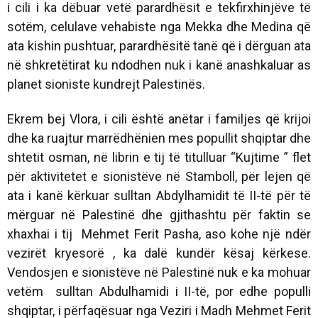
i cili i ka dëbuar vetë parardhësit e tekfirxhinjëve të
sotëm, celulave vehabiste nga Mekka dhe Medina që
ata kishin pushtuar, parardhësitë tanë që i dërguan ata
në shkretëtirat ku ndodhen nuk i kanë anashkaluar as
planet sioniste kundrejt Palestinës.
Ekrem bej Vlora, i cili është anëtar i familjes që krijoi
dhe ka ruajtur marrëdhënien mes popullit shqiptar dhe
shtetit osman, në librin e tij të titulluar “Kujtime ” flet
për aktivitetet e sionistëve në Stamboll, për lejen që
ata i kanë kërkuar sulltan Abdylhamidit të II-të për të
mërguar në Palestinë dhe gjithashtu për faktin se
xhaxhai i tij
Mehmet Ferit Pasha, aso kohe një ndër
vezirët kryesorë , ka dalë kundër kësaj kërkese.
Vendosjen e sionistëve në Palestinë nuk e ka mohuar
vetëm sulltan Abdulhamidi i II-të, por edhe populli
shqiptar, i përfaqësuar nga Veziri i Madh Mehmet Ferit