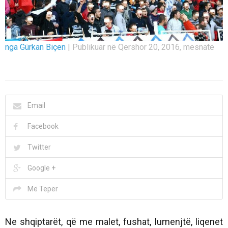
nga Gürkan Biçen
|
Publikuar në Qershor 20, 2016, mesnatë
Email
Facebook
Twitter
Google +
Më Tepër
Ne shqiptarët, që me malet, fushat, lumenjtë, liqenet