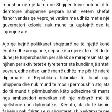
mbushur në një kamp në Shqipëri kanë potencial të
dëmtojnë Shqipërinë përpara Iranit. Vetëm shefat
fisnor vendas që veprojnë vetëm me udhëzimet e një
guvernatori kolonial nuk mund ta kuptojnë ose ta
injorojnë atë.
Ajo që bëjnë politikanët shqiptarë në të njejtë kohë
është edhe arrogancë, sepse këta njerëz të cilët do të
duhej të turpëroheshin për shkak se mirëpresin ata që
njihen për aktivitetet e tyre terroriste kundër një shteti
sovran, edhe nëse kanë marrë udhëzime për të ndarë
diplomatët e Republikës Islamike të Iranit nga
Shqipëria dhe nuk mund të mos i përmbushin ato, ata
do të mund ti përmbushnin këto udhëzime të marra
nga ambasadori amerikan në një mënyrë më të
sjellshme dhe diplomatike. Kështu, ata do të kishin
fshehur pak faktin se si shqiptarët ishin viktima të një