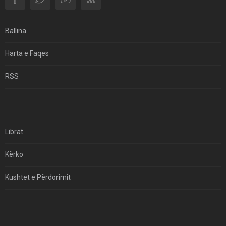
Si I Ndryshoi Rezistenca E Guximshme E Iranit
Ekuilibrat E Pushtetit Në Azinë Perëndimore?
Ballina
Hormuzi: Fillimi I Fundit Të Hegjemonisë Amerikane
Harta e Faqes
Për Çfarë Po Negocioni?
RSS
Librat
Kërko
Kushtet e Përdorimit
Kontakt