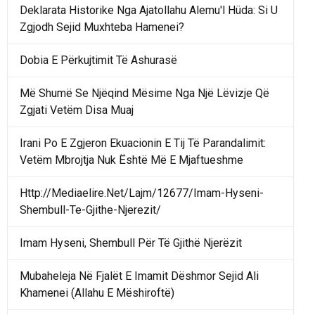
Deklarata Historike Nga Ajatollahu Alemu'l Hüda: Si U
Zgjodh Sejid Muxhteba Hamenei?
Dobia E Përkujtimit Të Ashurasë
Më Shumë Se Njëqind Mësime Nga Një Lëvizje Që
Zgjati Vetëm Disa Muaj
Irani Po E Zgjeron Ekuacionin E Tij Të Parandalimit:
Vetëm Mbrojtja Nuk Është Më E Mjaftueshme
Http://Mediaelire.Net/Lajm/12677/Imam-Hyseni-
Shembull-Te-Gjithe-Njerezit/
Imam Hyseni, Shembull Për Të Gjithë Njerëzit
Mubaheleja Në Fjalët E Imamit Dëshmor Sejid Ali
Khamenei (Allahu E Mëshiroftë)