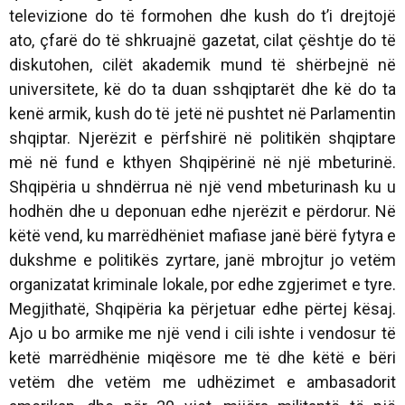
televizione do të formohen dhe kush do t’i drejtojë
ato, çfarë do të shkruajnë gazetat, cilat çështje do të
diskutohen, cilët akademik mund të shërbejnë në
universitete, kë do ta duan sshqiptarët dhe kë do ta
kenë armik, kush do të jetë në pushtet në Parlamentin
shqiptar. Njerëzit e përfshirë në politikën shqiptare
më në fund e kthyen Shqipërinë në një mbeturinë.
Shqipëria u shndërrua në një vend mbeturinash ku u
hodhën dhe u deponuan edhe njerëzit e përdorur. Në
këtë vend, ku marrëdhëniet mafiase janë bërë fytyra e
dukshme e politikës zyrtare, janë mbrojtur jo vetëm
organizatat kriminale lokale, por edhe zgjerimet e tyre.
Megjithatë, Shqipëria ka përjetuar edhe përtej kësaj.
Ajo u bo armike me një vend i cili ishte i vendosur të
ketë marrëdhënie miqësore me të dhe këtë e bëri
vetëm dhe vetëm me udhëzimet e ambasadorit