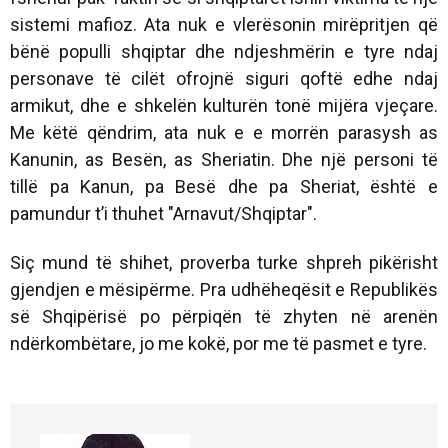
sistemi mafioz. Ata nuk e vlerësonin mirëpritjen që
bënë populli shqiptar dhe ndjeshmërin e tyre ndaj
personave të cilët ofrojnë siguri qoftë edhe ndaj
armikut, dhe e shkelën kulturën tonë mijëra vjeçare.
Me këtë qëndrim, ata nuk e e morrën parasysh as
Kanunin, as Besën, as Sheriatin. Dhe një personi të
tillë pa Kanun, pa Besë dhe pa Sheriat, është e
pamundur t’i thuhet "Arnavut/Shqiptar".
Siç mund të shihet, proverba turke shpreh pikërisht
gjendjen e mësipërme. Pra udhëheqësit e Republikës
së Shqipërisë po përpiqën të zhyten në arenën
ndërkombëtare, jo me kokë, por me të pasmet e tyre.