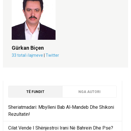
Gürkan Biçen
33 total i lajmeve
|
Twitter
TË FUNDIT
NGA AUTORI
Sheriatmadari: Mbylleni Bab Al-Mandeb Dhe Shikoni
Rezultatin!
Cilat Vende I Shënjestroi Irani Në Bahrein Dhe Pse?