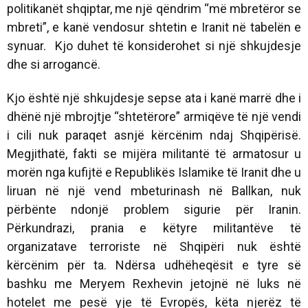
politikanët shqiptar, me një qëndrim “më mbretëror se
mbreti”, e kanë vendosur shtetin e Iranit në tabelën e
synuar. Kjo duhet të konsiderohet si një shkujdesje
dhe si arrogancë.
Kjo është një shkujdesje sepse ata i kanë marrë dhe i
dhënë një mbrojtje “shtetërore” armiqëve të një vendi
i cili nuk paraqet asnjë kërcënim ndaj Shqipërisë.
Megjithatë, fakti se mijëra militantë të armatosur u
morën nga kufijtë e Republikës Islamike të Iranit dhe u
liruan në një vend mbeturinash në Ballkan, nuk
përbënte ndonjë problem sigurie për Iranin.
Përkundrazi, prania e këtyre militantëve të
organizatave terroriste në Shqipëri nuk është
kërcënim për ta. Ndërsa udhëheqësit e tyre së
bashku me Meryem Rexhevin jetojnë në luks në
hotelet me pesë yje të Evropës, këta njerëz të