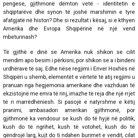
pengese, gjithmonë dëmton vetë - identitetin e
shqiptarëve dhe synon të joshë marshimin e tyre
afatgjatë në histori? Dhe si rezultat i kësaj, si e kthyen
Amerika dhe Evropa Shqipërinë në një vend
mbeturinash?
Të gjithë e dinë se Amerika nuk shikon se cilit
mendim apo besim i përkisni, por shikon se a i bindeni
urdhërave të saj. Edhe nëse regjimi i Enver Hoxhës në
Shqipëri u shemb, elementët e vërtetë të atij regjimi u
pranuan nga hegjemonia amerikane dhe vazhduan të
ekzistojnë me emra të rinj, imazhe të reja dhe një rrjet
të ri marrëdhëniesh. Si pasojë e natyrshme e këtij
pranimi, ambasadori amerikan gjithmonë, por
gjithmonë ka vendosur se kush do të hyjë në politik,
kush do të ngrihet, kush të votohet, kush do të
qëndrojë larg, kujt do ti ndahen burimet e vendit, cilat