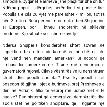
simbolike. Dyqanet e armëve janë plaçkitur dhe shitur.
Ndërsa populli i dërgohej perëndimit si punë e lirë.
Popullsia e cila 28 vjet më parë ishte 4 milion, sot ra
nën 3 milion. Bota perëndimore nuk e bëri Shqipërinë
si Europën, por i ktheu shqiptarët në skllevër
modernë. Kjo situatë solli shumë pyetje.
Ndërsa Shqipëria konsiderohet shtet sovran në
aspektin e të drejtës ndërkombëtare, si u bë realisht
një vend nën mandatin amerikan? Si ndodhi që
ambasadori amerikan në Tiranë me qëndrimin e
guvernatorit rajonal. Cilave vështirësive iu nënshtruan
shteti dhe populli shqiptar? Pse ky popull i cili
posedon të gjitha llojet e burimeve, prej Preshevës e
deri në Adriatik, filloi të veproj me udhëzimet e të
huajve? Pse sistemi që demoralizoi demokratët dhe
socialistët në politikën shqiptare, që i ngjante një