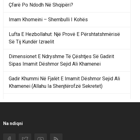
Çfarë Po Ndodh Në Shqipëri?
Imam Khomeini – Shembulli I Kohës
Lufta E Hezbollahut: Një Provë E Përshtatshmërisë
Së Tij Kundër Izraelit
Dimensionet E Ndryshme Të Çështjes Së Gadirit
Sipas Imamit Dëshmor Sejid Ali Khamenei
Gadir Khummi Në Fjalët E Imamit Dëshmor Sejid Ali
Khamenei (Allahu Ia Shenjtërofzë Sekretet)
Një Rend Rajonal I Udhëhequr Nga Irani Kundrejt Një
Rendi Rajonal Të Udhëhequr Nga Izraeli
Filmi I Shkurtër Iranian “Pasta Alfredo” Ka Udhëtuar
Na ndiqni
Për Në Shqipëri.