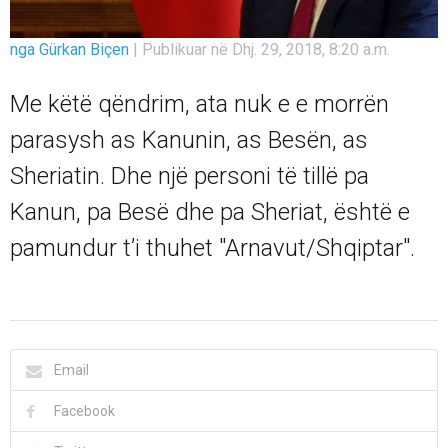
nga Gürkan Biçen
|
Publikuar në Dhj. 29, 2018, 8:20 a.m.
Me këtë qëndrim, ata nuk e e morrën
parasysh as Kanunin, as Besën, as
Sheriatin. Dhe një personi të tillë pa
Kanun, pa Besë dhe pa Sheriat, është e
pamundur t’i thuhet "Arnavut/Shqiptar".
Email
Facebook