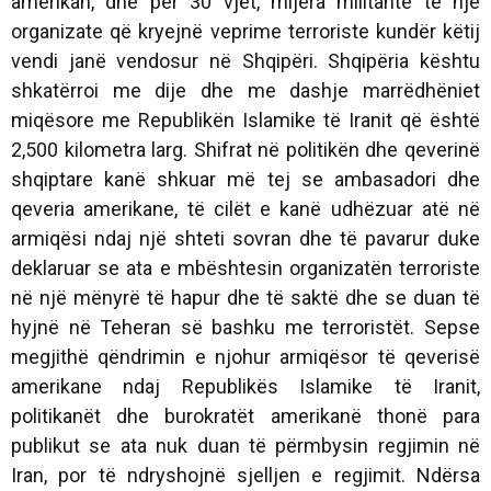
amerikan, dhe për 30 vjet, mijëra militantë të një
organizate që kryejnë veprime terroriste kundër këtij
vendi janë vendosur në Shqipëri. Shqipëria kështu
shkatërroi me dije dhe me dashje marrëdhëniet
miqësore me Republikën Islamike të Iranit që është
2,500 kilometra larg. Shifrat në politikën dhe qeverinë
shqiptare kanë shkuar më tej se ambasadori dhe
qeveria amerikane, të cilët e kanë udhëzuar atë në
armiqësi ndaj një shteti sovran dhe të pavarur duke
deklaruar se ata e mbështesin organizatën terroriste
në një mënyrë të hapur dhe të saktë dhe se duan të
hyjnë në Teheran së bashku me terroristët. Sepse
megjithë qëndrimin e njohur armiqësor të qeverisë
amerikane ndaj Republikës Islamike të Iranit,
politikanët dhe burokratët amerikanë thonë para
publikut se ata nuk duan të përmbysin regjimin në
Iran, por të ndryshojnë sjelljen e regjimit. Ndërsa