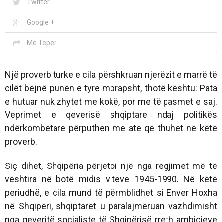
Twitter
Google +
Më Tepër
Një proverb turke e cila përshkruan njerëzit e marrë të
cilët bëjnë punën e tyre mbrapsht, thotë kështu: Pata
e hutuar nuk zhytet me kokë, por me të pasmet e saj.
Veprimet e qeverisë shqiptare ndaj politikës
ndërkombëtare përputhen me atë që thuhet në këtë
proverb.
Siç dihet, Shqipëria përjetoi një nga regjimet më të
vështira në botë midis viteve 1945-1990. Në këtë
periudhë, e cila mund të përmblidhet si Enver Hoxha
në Shqipëri, shqiptarët u paralajmëruan vazhdimisht
nga qeveritë socialiste të Shqipërisë rreth ambicieve