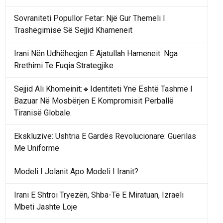
Sovraniteti Popullor Fetar: Një Gur Themeli I
Trashëgimisë Së Sejjid Khameneit
Irani Nën Udhëheqjen E Ajatullah Hameneit: Nga
Rrethimi Te Fuqia Strategjike
Sejjid Ali Khomeinit:🔹Identiteti Ynë Është Tashmë I
Bazuar Në Mosbërjen E Kompromisit Përballë
Tiranisë Globale.
Ekskluzive: Ushtria E Gardës Revolucionare: Guerilas
Me Uniformë
Modeli I Jolanit Apo Modeli I Iranit?
Irani E Shtroi Tryezën, Shba-Të E Miratuan, Izraeli
Mbeti Jashtë Loje