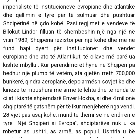
imperialiste të institucioneve evropiane dhe atlantike
dhe qëllimin e tyre për të sulmuar dhe pushtuar
Shqipërinë në çdo kohë. Pasi regjimet e vendeve të
Bllokut Lindor filluan të shembeshin një nga një në
vitin 1989, Shqipëria rezistoi për një kohë dhe më në
fund hapi dyert për institucionet dhe vendet
europiane dhe ato të Atlantikut, të cilave më parë ua
kishte mbyllur. Kur perëndimorët hynë në Shqipëri pa
hedhur një plumb të vetëm, ata gjetën rreth 700,000
bunkerë, qindra aeroplanë, depo armësh sovjetike dhe
kineze të mbushura me armë të lehta dhe të rënda të
cilat i kishte shpërndarë Enver Hoxha, si dhe 4 milionë
shqiptarë të gatshëm për të ikur menjëherë nga vendi.
28 vjet pas asaj kohe, mund të themi se në ëndrrën e
tyre “Një Shqipëri si Evropa”, shqiptarëve nuk u ka
mbetur as ushtri, as armë, as popull. Ushtria u bë