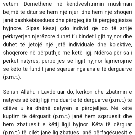
vetëm. Domethënë në këndvështrimin musliman
bëjmë të ditur se hem një njeri dhe hem një shoqëri
janë bashkëbisedues dhe përgjegjës të përgjegjësisë
hyjnore. Sipas kësaj çdo individ që do të arrijë
përkryerjen njerëzore duhet t’u bindet ligjit hyjnor dhe
duhet të jetojë një jetë individuale dhe kolektive,
shoqërore në përputhje me këtë ligj. Ndërsa për sa i
përket natyrës, përbërjes së ligjit hyjnor lajmërojmë
se këto të fundit janë sqaruar nga ana e të dërguarve
(p.m.t.).
Sërish Allāhu i Lavdëruar do, kërkon dhe zbatimin e
natyrës së këtij ligji me duart e të dërguarve (p.m.t.) të
cilëve u ka dhënë detyrën e përcjelljes. Në këtë
kuptim të dërguarit (p.m.t.) janë hem sqaruesit dhe
hem zbatuesit e këtij ligji hyjnor. Këta të dërguar
(p.m.t.) të cilët janë ligjzbatues janë përfaqësuesit e