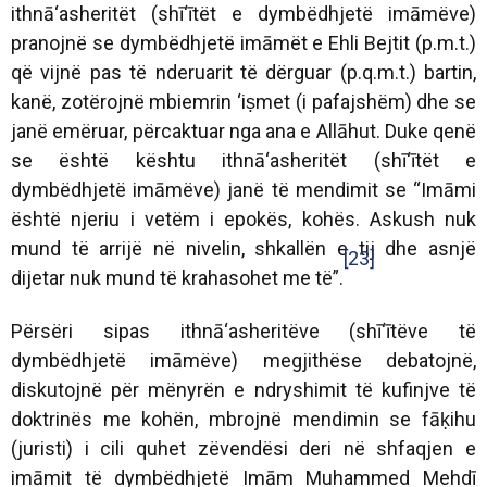
ithnā‘asheritët (shī‘ītët e dymbëdhjetë imāmëve)
pranojnë se dymbëdhjetë imāmët e Ehli Bejtit (p.m.t.)
që vijnë pas të nderuarit të dërguar (p.q.m.t.) bartin,
kanë, zotërojnë mbiemrin ‘iṣmet (i pafajshëm) dhe se
janë emëruar, përcaktuar nga ana e Allāhut. Duke qenë
se është kështu ithnā‘asheritët (shī‘ītët e
dymbëdhjetë imāmëve) janë të mendimit se “Imāmi
është njeriu i vetëm i epokës, kohës. Askush nuk
mund të arrijë në nivelin, shkallën e tij dhe asnjë
[23]
dijetar nuk mund të krahasohet me të”.
Përsëri sipas ithnā‘asheritëve (shī‘ītëve të
dymbëdhjetë imāmëve) megjithëse debatojnë,
diskutojnë për mënyrën e ndryshimit të kufinjve të
doktrinës me kohën, mbrojnë mendimin se fāḳihu
(juristi) i cili quhet zëvendësi deri në shfaqjen e
imāmit të dymbëdhjetë Imām Muhammed Mehdī