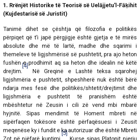
1. Rrënjët Historike të Teorisë së Uelājjetu’l-Fāḳihit
(Kujdestarisë së Juristit)
Tanimë dihet se çështja që filozofia e politikës
përpiqet që t’i japë përgjigje është gjetja e të mirës
absolute dhe më të lartë, madhe dhe sqarimi i
themeleve të ligjshmërisë së pushtetit, pra ajo heton
fushën e prodhimit aq sa heton dhe idealin në këtë
[4]
drejtim.
Në Greqinë e Lashtë teksa sqarohej
ligjshmëria e pushtetit, shpeshherë nuk është bërë
ndarja mes fesë dhe politikës/shtetit/drejtimit dhe
ligjshmëria e pushtetit të pranishëm është
mbështetur në Zeusin i cili zë vend mbi mbarë
hyjnitë. Sipas mendimit të Homerit mbreti në
sipërfaqen tokësore është përfaqësuesi i Zeusit
meqenëse ky i fundit e ka autorizuar dhe është Mbreti
[5]
Zot në njëfarë kuptimi.
Kurse sipas Platonit njeriu