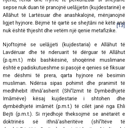
sepse nuk duan të pranojnë uelājjetin (kujdestarinë) e
Allāhut të Lartësuar dhe anashkalojnë, mënjanojnë
ligjet hyjnore. Bëjmë të qartë se shejtāni në këtë anë
[13]
nuk është thjesht dhe vetëm një qenie metafizike.
Njoftojmë se uelājjeti (kujdestaria) e Allāhut të
Lavdëruar dhe të nderuarit të dërguar të Allāhut
(p.q.m.t.) mbi bashkësinë, shoqërinë muslimane
është e padiskutueshme si pasojë e qenies së fiksuar
me dëshmi të prera, qarta hyjnore në besimin
musliman. Ndërsa sipas pohimit dhe pranimit të
medhhebit ithnā‘asherit (Shī‘īzmit të Dymbëdhjetë
Imāmëve) kësaj kujdestarie i shtohen dhe
dymbëdhjetë imāmët (p.m.t.) të cilët janë nga Ehli
Bejti (p.m.t.). Si rrjedhojë theksojmë se anëtarët e
doktrinës së ithnā‘asheritëve (shī‘ītëve të