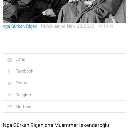
nga Gürkan Biçen
|
Publikuar në Nën. 30, 2022, 1:44 a.m.
Email
Facebook
Twitter
Google +
Më Tepër
Nga Gürkan Biçen dhe Muammer İskenderoğlu