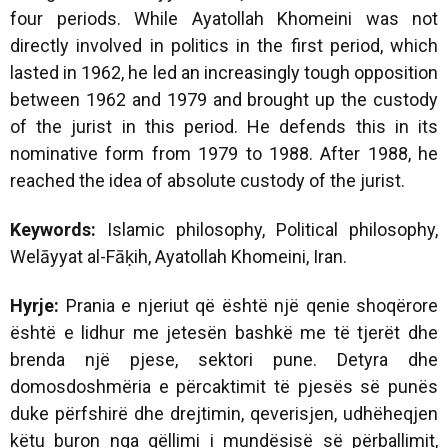
four periods. While Ayatollah Khomeini was not
directly involved in politics in the first period, which
lasted in 1962, he led an increasingly tough opposition
between 1962 and 1979 and brought up the custody
of the jurist in this period. He defends this in its
nominative form from 1979 to 1988. After 1988, he
reached the idea of absolute custody of the jurist.
Keywords:
Islamic philosophy, Political philosophy,
Welāyyat al-Fāḳih, Ayatollah Khomeini, Iran.
Hyrje:
Prania e njeriut që është një qenie shoqërore
është e lidhur me jetesën bashkë me të tjerët dhe
brenda një pjese, sektori pune. Detyra dhe
domosdoshmëria e përcaktimit të pjesës së punës
duke përfshirë dhe drejtimin, qeverisjen, udhëheqjen
këtu buron nga qëllimi i mundësisë së përballimit,