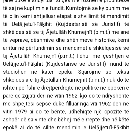
janë duke e shqyrtuar si çështje fushën e prodhuese
të saj në kuptimin e fundit. Kumtojmë se ky punim me
të cilin kemi shtjelluar etapat e zhvillimit të mendimit
të Uelājjetu’l-Fāḳihit (Kujdestarisë së Juristit) të
shkëlqesisë së tij Ājetullāh Khumejnīt (p.m.t.) me anë
të veprave, dëshmive dhe shënimeve historike, kemi
arritur në përfundimin se mendimet e shkëlqesisë së
tij Ājetullāh Khumejnī (p.m.t.) lidhur me çështjen e
Uelājjetu’l-Fāḳihit (Kujdestarisë së Juristit) mund të
studiohen në katër epoka. Sqarojmë se teksa
shkëlqesia e tij Ājetullāh Khumejnīt (p.m.t.) nuk do të
ishte i përfshirë drejtpërdrejtë në politikë në epokën e
parë që zgjati deri në vitin 1962, kjo do të ndryshonte
me shpejtësi sepse duke filluar nga viti 1962 deri në
vitin 1979 ai do të bënte, udhëhiqte një opozitë të
ashpër që sa vinte dhe bëhej më e rreptë dhe në këtë
epokë ai do të sillte mendimin e Uelājjetu’l-Fāḳihit