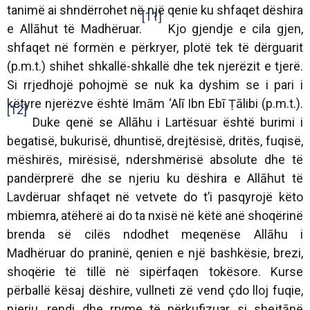
tanimë ai shndërrohet në një qenie ku shfaqet dëshira
[11]
e Allāhut të Madhëruar.
Kjo gjendje e cila gjen,
shfaqet në formën e përkryer, plotë tek të dërguarit
(p.m.t.) shihet shkallë-shkallë dhe tek njerëzit e tjerë.
Si rrjedhojë pohojmë se nuk ka dyshim se i pari i
këtyre njerëzve është Imām ‘Alī Ibn Ebī Ṭālibi (p.m.t.).
[12]
Duke qenë se Allāhu i Lartësuar është burimi i
begatisë, bukurisë, dhuntisë, drejtësisë, dritës, fuqisë,
mëshirës, mirësisë, ndershmërisë absolute dhe të
pandërprerë dhe se njeriu ku dëshira e Allāhut të
Lavdëruar shfaqet në vetvete do t’i pasqyrojë këto
mbiemra, atëherë ai do ta nxisë në këtë anë shoqërinë
brenda së cilës ndodhet meqenëse Allāhu i
Madhëruar do praninë, qenien e një bashkësie, brezi,
shoqërie të tillë në sipërfaqen tokësore. Kurse
përballë kësaj dëshire, vullneti zë vend çdo lloj fuqie,
njeriu, rendi dhe rryme të përkufizuar si shejtānë