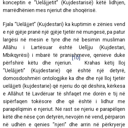
konceptin e “Uelājjetit” (Kujdestarisë) këtë lidhjen,
marrëdhënien mes njeriut dhe shoqërisë.
Fjala “Uelājjet” (Kujdestari) ka kuptimin e zënies vend
e një gjëje pranë një gjëje tjetër në mungesë, pa patur
largësi në mesin e tyre dhe në besimin musliman
Allāhu i Lartësuar është Uelījju (Kujdestari,
Mbikqyrësi) i mbarë të pranishmeve, qenieve duke
[10]
përfshirë këtu dhe njeriun.
Krahas këtij lloj
“Uelājjeti” (Kujdestarie) që është një detyrë,
domosdoshmëri ontologjike ka dhe dhe një lloj tjetër
uelājjeti (kujdestarie) që njeriu do që dëshira, kërkesa
e Allāhut të Lavdëruar të shfaqet me dorën e tij në
sipërfaqen tokësore dhe që është i lidhur me
parapëlqimin e njeriut. Në rast se njeriu e parapëlqen
këtë dhe nëse çon detyrën, nevojën në vend, përparon
në udhën e qenies “njeri” dhe arrin në përkryerje