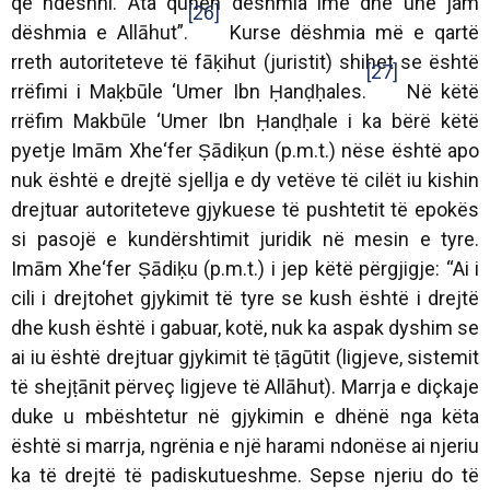
që ndeshni. Ata quhen dëshmia ime dhe unë jam
[26]
dëshmia e Allāhut”.
Kurse dëshmia më e qartë
rreth autoriteteve të fāḳihut (juristit) shihet se është
[27]
rrëfimi i Maḳbūle ‘Umer Ibn Ḥanḍḥales.
Në këtë
rrëfim Makbūle ‘Umer Ibn Ḥanḍḥale i ka bërë këtë
pyetje Imām Xhe‘fer Ṣādiḳun (p.m.t.) nëse është apo
nuk është e drejtë sjellja e dy vetëve të cilët iu kishin
drejtuar autoriteteve gjykuese të pushtetit të epokës
si pasojë e kundërshtimit juridik në mesin e tyre.
Imām Xhe‘fer Ṣādiḳu (p.m.t.) i jep këtë përgjigje:
“Ai i
cili i drejtohet gjykimit të tyre se kush është i drejtë
dhe kush është i gabuar, kotë, nuk ka aspak dyshim se
ai iu është drejtuar gjykimit të ṭāgūtit (ligjeve, sistemit
të shejṭānit përveç ligjeve të Allāhut). Marrja e diçkaje
duke u mbështetur në gjykimin e dhënë nga këta
është si marrja, ngrënia e një harami ndonëse ai njeriu
ka të drejtë të padiskutueshme. Sepse njeriu do të