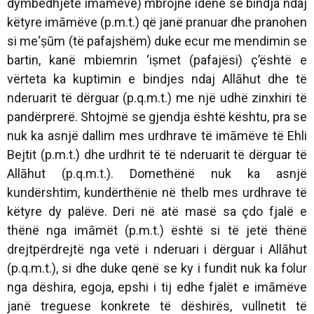
dymbëdhjetë imāmëve) mbrojnë idenë se bindja ndaj
këtyre imāmëve (p.m.t.) që janë pranuar dhe pranohen
si me‘ṣūm (të pafajshëm) duke ecur me mendimin se
bartin, kanë mbiemrin ‘iṣmet (pafajësi) ç’është e
vërteta ka kuptimin e bindjes ndaj Allāhut dhe të
nderuarit të dërguar (p.q.m.t.) me një udhë zinxhiri të
pandërprerë. Shtojmë se gjendja është kështu, pra se
nuk ka asnjë dallim mes urdhrave të imāmëve të Ehli
Bejtit (p.m.t.) dhe urdhrit të të nderuarit të dërguar të
Allāhut (p.q.m.t.). Domethënë nuk ka asnjë
kundërshtim, kundërthënie në thelb mes urdhrave të
këtyre dy palëve. Deri në atë masë sa çdo fjalë e
thënë nga imāmët (p.m.t.) është si të jetë thënë
drejtpërdrejtë nga vetë i nderuari i dërguar i Allāhut
(p.q.m.t.), si dhe duke qenë se ky i fundit nuk ka folur
nga dëshira, egoja, epshi i tij edhe fjalët e imāmëve
janë treguese konkrete të dëshirës, vullnetit të