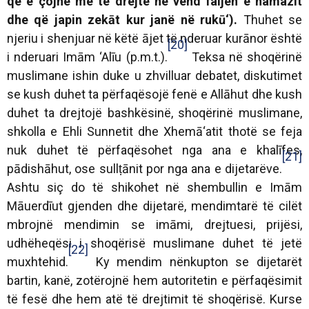
që e çojnë me të drejtë në vend faljen e namazit
dhe që japin zekāt kur janë në rukū‘).
Thuhet se
njeriu i shenjuar në këtë ājet të nderuar kurānor është
[20]
i nderuari Imām ‘Alīu (p.m.t.).
Teksa në shoqërinë
muslimane ishin duke u zhvilluar debatet, diskutimet
se kush duhet ta përfaqësojë fenë e Allāhut dhe kush
duhet ta drejtojë bashkësinë, shoqërinë muslimane,
shkolla e Ehli Sunnetit dhe Xhemā‘atit thotë se feja
nuk duhet të përfaqësohet nga ana e khalīfes,
[21]
pādishāhut, ose sullṭānit por nga ana e dijetarëve.
Ashtu siç do të shikohet në shembullin e Imām
Māuerdīut gjenden dhe dijetarë, mendimtarë të cilët
mbrojnë mendimin se imāmi, drejtuesi, prijësi,
udhëheqësi i shoqërisë muslimane duhet të jetë
[22]
muxhtehid.
Ky mendim nënkupton se dijetarët
bartin, kanë, zotërojnë hem autoritetin e përfaqësimit
të fesë dhe hem atë të drejtimit të shoqërisë. Kurse