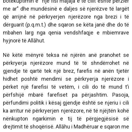
botëkuptimin e “një fisi majaja e të cilit është përzier
me ar” dhe mundësinë e daljes së njerëzve të largët
që arrijnë në përkryerjen njerëzore nga brezi i të
dërguarit (p.q.m.t.) dhe sqaron se këta janë dhe do të
mbahen larg nga qenia vendshfaqje e mbiemrave
hyjnorë të Allāhut.
Në këtë mënyrë teksa në njërën anë pranohet se
përkryerja njerëzore mund të të shndërrohet në
gjendje të qartë tek një brez, farefis në anën tjetër
hidhet poshtë mendimi se përkryerja njerëzore i
përket një farefisi të vetëm, i cili do të mund t’i
përfshijë mbarë farefiset pa përjashtim. Pasoja,
përfundimi politik i kësaj gjendje është se njeriu i cili
ka arritur në përkryerjen njerëzore, në të njëjtën kohë
nënkupton ngarkimin e tij të përgjegjësisë së
drejtimit të shoqërisë. Allāhu i Madhëruar e sqaron me