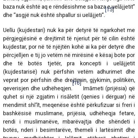
baza nuk është aq e rëndësishme sa baza e uelājjetit”
[15]
dhe “asgjë nuk është shpallur si uelājjeti”.
Uelīu (kujdestari) nuk ka për detyrë të ngarkohet me
përgjegjësinë e drejtimit të njeriut për të cilin është
kujdestar, por në të njëjtën kohë ai ka për detyrë dhe
përcjelljen e tij jo vetëm në mirësinë e kësaj bote por
dhe të botës tjetër, pra koncepti i uelājjetit
(kujdestarisë) nuk përfshin vetëm adhurimet dhe
veprat por përfshin dhe drejtimin, gjykimin, politikën,
[16]
qeverisjen dhe udhëheqjen.
Imāmeti (prijësia) që
quhet si një zgjatim i risāletit (qenies i dërguar) në
mendimit shī‘īt, meqenëse është përkufizuar si freri i
bashkësisë muslimane, prijësia, udhëheqja fetare,
rendi i muslimanëve, mbarëvajtja dhe shëndeti i
botës, nderi i besimtarëve, themeli i lartësimit dhe