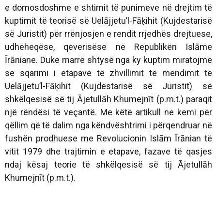
e domosdoshme e shtimit të punimeve në drejtim të
kuptimit të teorisë së Uelājjetu’l-Fāḳihit (Kujdestarisë
së Juristit) për rrënjosjen e rendit rrjedhës drejtuese,
udhëheqëse, qeverisëse në Republikën Islāme
Īrāniane. Duke marrë shtysë nga ky kuptim miratojmë
se sqarimi i etapave të zhvillimit të mendimit të
Uelājjetu’l-Fāḳihit (Kujdestarisë së Juristit) së
shkëlqesisë së tij Ājetullāh Khumejnīt (p.m.t.) paraqit
një rëndësi të veçantë. Me këtë artikull ne kemi për
qëllim që të dalim nga këndvështrimi i përqendruar në
fushën prodhuese me Revolucionin Islām Īrānian të
vitit 1979 dhe trajtimin e etapave, fazave të qasjes
ndaj kësaj teorie të shkëlqesisë së tij Ājetullāh
Khumejnīt (p.m.t.).