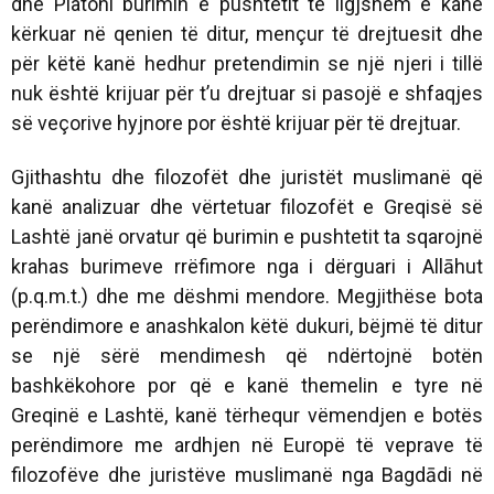
dhe Platoni burimin e pushtetit të ligjshëm e kanë
kërkuar në qenien të ditur, mençur të drejtuesit dhe
për këtë kanë hedhur pretendimin se një njeri i tillë
nuk është krijuar për t’u drejtuar si pasojë e shfaqjes
së veçorive hyjnore por është krijuar për të drejtuar.
Gjithashtu dhe filozofët dhe juristët muslimanë që
kanë analizuar dhe vërtetuar filozofët e Greqisë së
Lashtë janë orvatur që burimin e pushtetit ta sqarojnë
krahas burimeve rrëfimore nga i dërguari i Allāhut
(p.q.m.t.) dhe me dëshmi mendore. Megjithëse bota
perëndimore e anashkalon këtë dukuri, bëjmë të ditur
se një sërë mendimesh që ndërtojnë botën
bashkëkohore por që e kanë themelin e tyre në
Greqinë e Lashtë, kanë tërhequr vëmendjen e botës
perëndimore me ardhjen në Europë të veprave të
filozofëve dhe juristëve muslimanë nga Bagdādi në