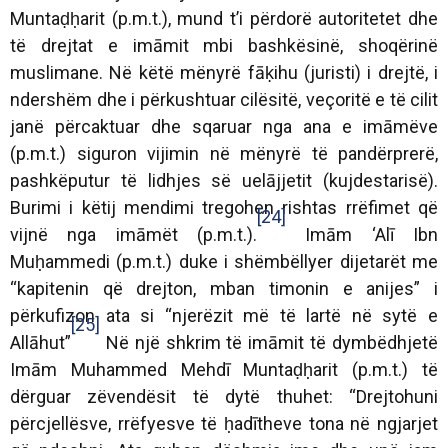
Muntaḍḥarit (p.m.t.), mund t’i përdorë autoritetet dhe
të drejtat e imāmit mbi bashkësinë, shoqërinë
muslimane. Në këtë mënyrë fāḳihu (juristi) i drejtë, i
ndershëm dhe i përkushtuar cilësitë, veçoritë e të cilit
janë përcaktuar dhe sqaruar nga ana e imāmëve
(p.m.t.) siguron vijimin në mënyrë të pandërprerë,
pashkëputur të lidhjes së uelājjetit (kujdestarisë).
Burimi i këtij mendimi tregohen rishtas rrëfimet që
[24]
vijnë nga imāmët (p.m.t.).
Imām ‘Alī Ibn
Muḥammedi (p.m.t.) duke i shëmbëllyer dijetarët me
“kapitenin që drejton, mban timonin e anijes” i
përkufizon ata si “njerëzit më të lartë në sytë e
[25]
Allāhut”
Në një shkrim të imāmit të dymbëdhjetë
Imām Muhammed Mehdī Muntaḍḥarit (p.m.t.) të
dërguar zëvendësit të dytë thuhet: “Drejtohuni
përcjellësve, rrëfyesve të ḥadītheve tona në ngjarjet