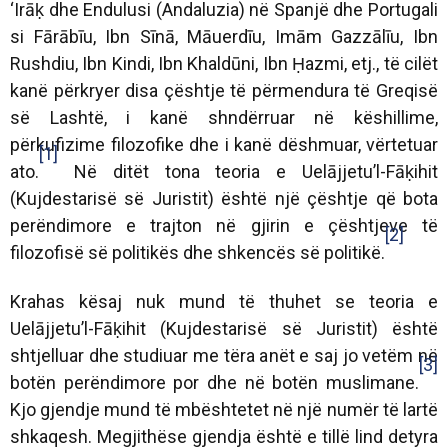
‘Irāḳ dhe Endulusi (Andaluzia) në Spanjë dhe Portugali
si Fārābīu, Ibn Sīnā, Māuerdīu, Imām Gazzālīu, Ibn
Rushdiu, Ibn Kindi, Ibn Khaldūni, Ibn Ḥazmi, etj., të cilët
kanë përkryer disa çështje të përmendura të Greqisë
së Lashtë, i kanë shndërruar në këshillime,
përkufizime filozofike dhe i kanë dëshmuar, vërtetuar
[1]
ato.
Në ditët tona teoria e Uelājjetu’l-Fāḳihit
(Kujdestarisë së Juristit) është një çështje që bota
perëndimore e trajton në gjirin e çështjeve të
[2]
filozofisë së politikës dhe shkencës së politikë.
Krahas kësaj nuk mund të thuhet se teoria e
Uelājjetu’l-Fāḳihit (Kujdestarisë së Juristit) është
shtjelluar dhe studiuar me tëra anët e saj jo vetëm në
[3]
botën perëndimore por dhe në botën muslimane.
Kjo gjendje mund të mbështetet në një numër të lartë
shkaqesh. Megjithëse gjendja është e tillë lind detyra