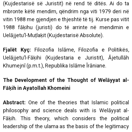
(Kujdestarisë së Juristit) në rend të ditës. Ai do ta
mbronte këtë mendim, qëndrim nga viti 1979 deri në
vitin 1988 me gjendjen e thjeshtë të tij. Kurse pas vitit
1988 fāḳihu (juristi) do të arrinte në mendimin e
Uelājjetu’l-Muṭlaḳit (Kujdestarisë Absolute).
Fjalët Kyç:
Filozofia Islāme, Filozofia e Politikës,
Uelājjetu’l-Fāḳihi (Kujdestaria e Juristit), Ājetullāh
Khumejnī (p.m.t.), Republika Islāme Īrāniane.
The Development of the Thought of Welāyyat al-
Fāḳih in Ayatollah Khomeini
Abstract:
One of the theories that Islamic political
philosophy and science deals with is Welāyyat al-
Fāḳih. This theory, which considers the political
leadership of the ulama as the basis of the legitimacy