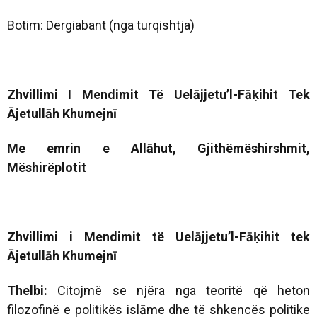
Botim: Dergiabant (nga turqishtja)
Zhvillimi I Mendimit Të Uelājjetu’l-Fāḳihit Tek
Ājetullāh Khumejnī
Me emrin e Allāhut, Gjithëmëshirshmit,
Mëshirëplotit
Zhvillimi i Mendimit të Uelājjetu’l-Fāḳihit tek
Ājetullāh Khumejnī
Thelbi:
Citojmë se njëra nga teoritë që heton
filozofinë e politikës islāme dhe të shkencës politike