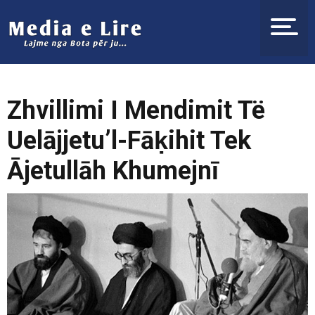
Zhvillimi I Mendimit Të
Uelājjetu’l-Fāḳihit Tek
Ājetullāh Khumejnī