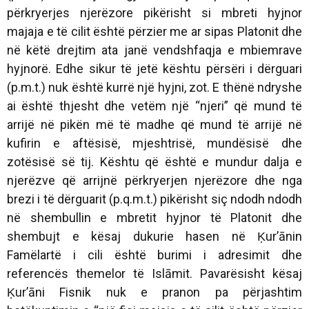
përkryerjes njerëzore pikërisht si mbreti hyjnor
majaja e të cilit është përzier me ar sipas Platonit dhe
në këtë drejtim ata janë vendshfaqja e mbiemrave
hyjnorë. Edhe sikur të jetë kështu përsëri i dërguari
(p.m.t.) nuk është kurrë një hyjni, zot. E thënë ndryshe
ai është thjesht dhe vetëm një “njeri” që mund të
arrijë në pikën më të madhe që mund të arrijë në
kufirin e aftësisë, mjeshtrisë, mundësisë dhe
zotësisë së tij. Kështu që është e mundur dalja e
njerëzve që arrijnë përkryerjen njerëzore dhe nga
brezi i të dërguarit (p.q.m.t.) pikërisht siç ndodh ndodh
në shembullin e mbretit hyjnor të Platonit dhe
shembujt e kësaj dukurie hasen në Ḳur’ānin
Famëlartë i cili është burimi i adresimit dhe
referencës themelor të Islāmit. Pavarësisht kësaj
Ḳur’āni Fisnik nuk e pranon pa përjashtim