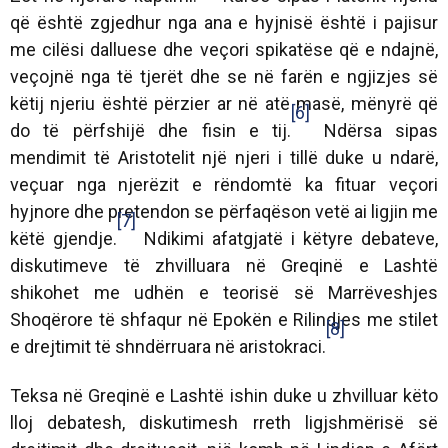
që është zgjedhur nga ana e hyjnisë është i pajisur
me cilësi dalluese dhe veçori spikatëse që e ndajnë,
veçojnë nga të tjerët dhe se në farën e ngjizjes së
këtij njeriu është përzier ar në atë masë, mënyrë që
[6]
do të përfshijë dhe fisin e tij.
Ndërsa sipas
mendimit të Aristotelit një njeri i tillë duke u ndarë,
veçuar nga njerëzit e rëndomtë ka fituar veçori
hyjnore dhe pretendon se përfaqëson vetë ai ligjin me
[7]
këtë gjendje.
Ndikimi afatgjatë i këtyre debateve,
diskutimeve të zhvilluara në Greqinë e Lashtë
shikohet me udhën e teorisë së Marrëveshjes
Shoqërore të shfaqur në Epokën e Rilindjes me stilet
[8]
e drejtimit të shndërruara në aristokraci.
Teksa në Greqinë e Lashtë ishin duke u zhvilluar këto
lloj debatesh, diskutimesh rreth ligjshmërisë së