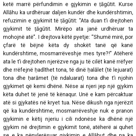
ketë marrë përfundimin e gjykimin e ṭāgūtit. Kurse
Allāhu ka urdhëruar daljen kundër dhe kundërshtimin,
refuzimin e gjykimit të ṭāgūtit: “Ata duan t’i drejtohen
gjykimit të ṭāgūtit. Mirëpo ata janë urdhëruar ta
mohojnë atë”. I drejtova këtë pyetje: “Shumë mirë, por
çfarë të bëjnë këta dy shokët tanë që kanë
kundërshtime, mosmarrëveshje mes tyre?!” Atëherë
ata le t’i drejtohen njerëzve nga ju të cilët kanë rrëfyer
dhe rrëfejnë ḥadīthet tona, të dinë ḥalālet (të lejuarat)
tona dhe ḥarāmet (të ndaluarat) tona dhe t’i njohin
gjykimet që kemi dhënë. Nëse ai njeri jep një gjykim
këta duhet të jenë të kënaqur. Unë e kam përcaktuar
atë si gjykatës në kryet tua. Nëse dikush nga njerëzit
që ka kundërshtime, mosmarrëveshje nuk e pranon
gjykimin e këtij njeriu i cili ndonëse ka dhënë një
gjykim në drejtimin e gjykimit tonë, atëherë ai quhet
se e ka nënvlerësuar gjykimin e Allāhut dhe na ka