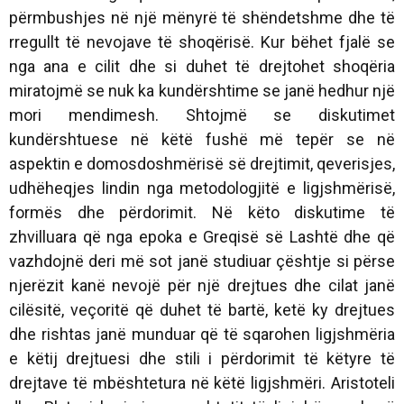
përmbushjes në një mënyrë të shëndetshme dhe të
rregullt të nevojave të shoqërisë. Kur bëhet fjalë se
nga ana e cilit dhe si duhet të drejtohet shoqëria
miratojmë se nuk ka kundërshtime se janë hedhur një
mori mendimesh. Shtojmë se diskutimet
kundërshtuese në këtë fushë më tepër se në
aspektin e domosdoshmërisë së drejtimit, qeverisjes,
udhëheqjes lindin nga metodologjitë e ligjshmërisë,
formës dhe përdorimit. Në këto diskutime të
zhvilluara që nga epoka e Greqisë së Lashtë dhe që
vazhdojnë deri më sot janë studiuar çështje si përse
njerëzit kanë nevojë për një drejtues dhe cilat janë
cilësitë, veçoritë që duhet të bartë, ketë ky drejtues
dhe rishtas janë munduar që të sqarohen ligjshmëria
e këtij drejtuesi dhe stili i përdorimit të këtyre të
drejtave të mbështetura në këtë ligjshmëri. Aristoteli