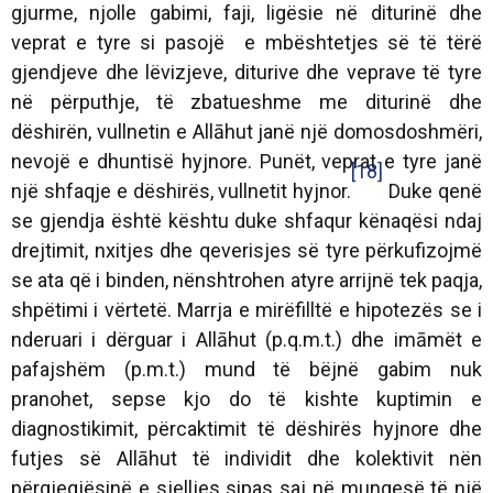
gjurme, njolle gabimi, faji, ligësie në diturinë dhe
veprat e tyre si pasojë e mbështetjes së të tërë
gjendjeve dhe lëvizjeve, diturive dhe veprave të tyre
në përputhje, të zbatueshme me diturinë dhe
dëshirën, vullnetin e Allāhut janë një domosdoshmëri,
nevojë e dhuntisë hyjnore. Punët, veprat e tyre janë
[18]
një shfaqje e dëshirës, vullnetit hyjnor.
Duke qenë
se gjendja është kështu duke shfaqur kënaqësi ndaj
drejtimit, nxitjes dhe qeverisjes së tyre përkufizojmë
se ata që i binden, nënshtrohen atyre arrijnë tek paqja,
shpëtimi i vërtetë. Marrja e mirëfilltë e hipotezës se i
nderuari i dërguar i Allāhut (p.q.m.t.) dhe imāmët e
pafajshëm (p.m.t.) mund të bëjnë gabim nuk
pranohet, sepse kjo do të kishte kuptimin e
diagnostikimit, përcaktimit të dëshirës hyjnore dhe
futjes së Allāhut të individit dhe kolektivit nën
përgjegjësinë e sjelljes sipas saj në mungesë të një