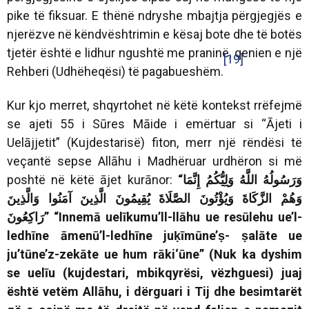
pike të fiksuar. E thënë ndryshe mbajtja përgjegjës e
njerëzve në këndvështrimin e kësaj bote dhe të botës
tjetër është e lidhur ngushtë me praninë, qenien e një
[19]
Rehberi (Udhëheqësi) të pagabueshëm.
Kur kjo merret, shqyrtohet në këtë kontekst rrëfejmë
se ajeti 55 i Sūres Māide i emërtuar si “Ājeti i
Uelājjetit” (Kujdestarisë) fiton, merr një rëndësi të
veçantë sepse Allāhu i Madhëruar urdhëron si më
poshtë në këtë ājet kurānor:
“
إِنَّمَا
وَلِيُّكُمُ
اللَّهُ
وَرَسُولُهُ
وَهُمْ
الزَّكَاةَ
وَيُؤْتُونَ
الصَّلَاةَ
يُقِيمُونَ
الَّذِينَ
آمَنُوا
وَالَّذِينَ
رَاكِعُونَ
”
“Innemā uelīkumu’ll-llāhu ue resūlehu ue’l-
ledhīne āmenū’l-ledhīne juḳīmūne’ṣ- ṣalāte ue
ju’tūne’z-zekāte ue hum rāki‘ūne” (Nuk ka dyshim
se uelīu (kujdestari, mbikqyrësi, vëzhguesi) juaj
është vetëm Allāhu, i dërguari i Tij dhe besimtarët