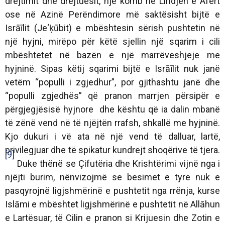
drejtimit dhe drejtuesit, një komb në Lindjen e Afërt
ose në Azinë Perëndimore më saktësisht bijtë e
Isrāīlit (Je‘ḳūbit) e mbështesin sërish pushtetin në
një hyjni, mirëpo për këtë sjellin një sqarim i cili
mbështetet në bazën e një marrëveshjeje me
hyjninë. Sipas këtij sqarimi bijtë e Isrāīlit nuk janë
vetëm “populli i zgjedhur”, por gjithashtu janë dhe
“populli zgjedhës” që pranon marrjen përsipër e
përgjegjësisë hyjnore dhe kështu që ia dalin mbanë
të zënë vend në të njëjtën rrafsh, shkallë me hyjninë.
Kjo dukuri i vë ata në një vend të dalluar, lartë,
privilegjuar dhe të spikatur kundrejt shoqërive të tjera.
[9]
Duke thënë se Çifutëria dhe Krishtërimi vijnë nga i
njëjti burim, nënvizojmë se besimet e tyre nuk e
pasqyrojnë ligjshmërinë e pushtetit nga rrënja, kurse
Islāmi e mbështet ligjshmërinë e pushtetit në Allāhun
e Lartësuar, të Cilin e pranon si Krijuesin dhe Zotin e