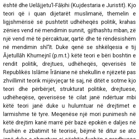
është dhe Uelājjetu’l-Fāḳihi (Kujdestaria e Juristit). Kjo
teori që i quan dijetarët muslimanë, themelin e
ligjshmërisë së pushtetit udhëheqës politik, krahas
zënies vend në mendimin sunnit, gjithashtu mban, zë
një vend më të përcaktuar, qartë dhe të rëndësishëm
në mendimin shī‘īt. Duke qenë se shkëlqesia e tij
Ājetullāh Khumejnī (p.m.t.) këtë teori e bëri boshtin e
rendit politik, drejtues, udhëheqës, qeverisës të
Republikës Islāme Īrāniane në shekullin e njëzetë pas
zhvillimit teorik mijëvjeçar të saj, në ditët e sotme kjo
teori dhe përbërjet, strukturat politike, drejtuese,
udhëheqëse, qeverisëse të cilat janë ndërtuar mbi
këtë teori janë duke u hulumtuar në drejtimet e
larmishme të tyre. Meqenëse një mori punimesh në
këtë drejtim kanë marrë për bazë epokën e daljes në
fushën e zbatimit të teorisë, bëjmë të ditur se ato