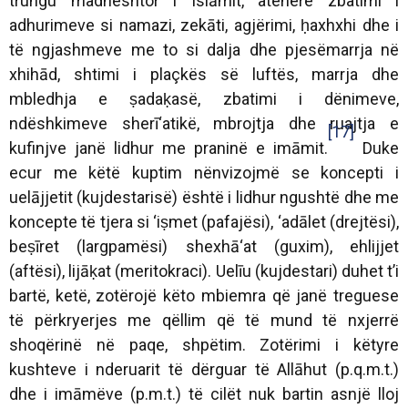
trungu madhështor i Islāmit, atëherë zbatimi i
adhurimeve si namazi, zekāti, agjërimi, ḥaxhxhi dhe i
të ngjashmeve me to si dalja dhe pjesëmarrja në
xhihād, shtimi i plaçkës së luftës, marrja dhe
mbledhja e ṣadaḳasë, zbatimi i dënimeve,
ndëshkimeve sherī‘atikë, mbrojtja dhe ruajtja e
[17]
kufinjve janë lidhur me praninë e imāmit.
Duke
ecur me këtë kuptim nënvizojmë se koncepti i
uelājjetit (kujdestarisë) është i lidhur ngushtë dhe me
koncepte të tjera si ‘iṣmet (pafajësi), ‘adālet (drejtësi),
beṣīret (largpamësi) shexhā‘at (guxim), ehlijjet
(aftësi), lijāḳat (meritokraci). Uelīu (kujdestari) duhet t’i
bartë, ketë, zotërojë këto mbiemra që janë treguese
të përkryerjes me qëllim që të mund të nxjerrë
shoqërinë në paqe, shpëtim. Zotërimi i këtyre
kushteve i nderuarit të dërguar të Allāhut (p.q.m.t.)
dhe i imāmëve (p.m.t.) të cilët nuk bartin asnjë lloj