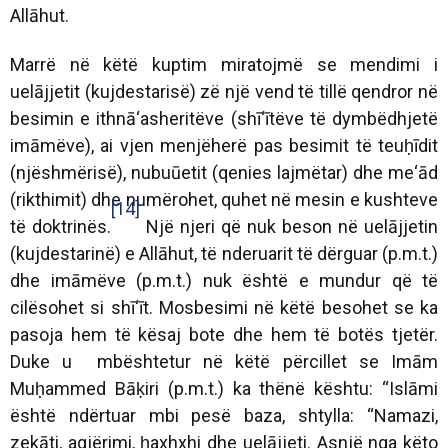
Allāhut.
Marrë në këtë kuptim miratojmë se mendimi i
uelājjetit (kujdestarisë) zë një vend të tillë qendror në
besimin e ithnā‘asheritëve (shī‘ītëve të dymbëdhjetë
imāmëve), ai vjen menjëherë pas besimit të teuḥīdit
(njëshmërisë), nubuūetit (qenies lajmëtar) dhe me‘ād
(rikthimit) dhe numërohet, quhet në mesin e kushteve
[14]
të doktrinës.
Një njeri që nuk beson në uelājjetin
(kujdestarinë) e Allāhut, të nderuarit të dërguar (p.m.t.)
dhe imāmëve (p.m.t.) nuk është e mundur që të
cilësohet si shī‘īt. Mosbesimi në këtë besohet se ka
pasoja hem të kësaj bote dhe hem të botës tjetër.
Duke u mbështetur në këtë përcillet se Imām
Muḥammed Bāḳiri (p.m.t.) ka thënë kështu: “Islāmi
është ndërtuar mbi pesë baza, shtylla: “Namazi,
zekāti, agjërimi, ḥaxhxhi dhe uelājjeti. Asnjë nga këto