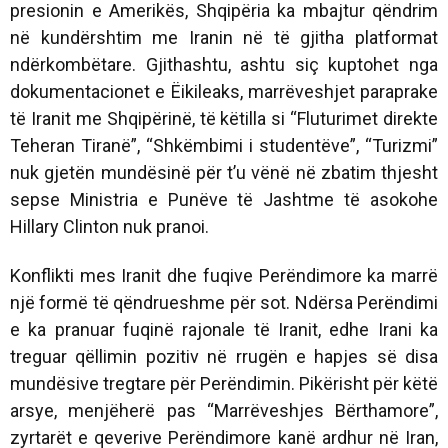
presionin e Amerikës, Shqipëria ka mbajtur qëndrim
në kundërshtim me Iranin në të gjitha platformat
ndërkombëtare. Gjithashtu, ashtu siç kuptohet nga
dokumentacionet e Ëikileaks, marrëveshjet paraprake
të Iranit me Shqipërinë, të këtilla si “Fluturimet direkte
Teheran Tiranë”, “Shkëmbimi i studentëve”, “Turizmi”
nuk gjetën mundësinë për t’u vënë në zbatim thjesht
sepse Ministria e Punëve të Jashtme të asokohe
Hillary Clinton nuk pranoi.
Konflikti mes Iranit dhe fuqive Perëndimore ka marrë
një formë të qëndrueshme për sot. Ndërsa Perëndimi
e ka pranuar fuqinë rajonale të Iranit, edhe Irani ka
treguar qëllimin pozitiv në rrugën e hapjes së disa
mundësive tregtare për Perëndimin. Pikërisht për këtë
arsye, menjëherë pas “Marrëveshjes Bërthamore”,
zyrtarët e qeverive Perëndimore kanë ardhur në Iran,