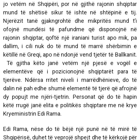
jo vetëm në Shqipëri, por në gjithë rajonin shqiptar
mund të shëtisë sikur të ishte në shtëpinë e tij.
Njerëzit tanë gjakngrohtë dhe mikpritës mund t’i
ofojnë mundësi të pafundme që disponojnë në
rajonin shqiptar, qoftë një iraniani turist apo mik, pa
dallim, i cili nuk do të mund të marrë shërbimin e
këtillë në Greqi, apo në ndonjë vend tjetër të Ballkanit.
Të gjitha këto janë vetëm një pjesë e vogël e
elementëve që i pozicionojnë shqiptarët para të
tjerëve. Ndërsa rritet niveli i marrëdhënieve, do të
dalin në pah edhe shumë elementë të tjerë që afrojnë
dy popujt me njëri-tjetrin. Personat që do të hapin
këtë rrugë janë elita e politikës shqiptare me në krye
Kryeministrin Edi Rama.
Edi Rama, nëse do të bëjë një punë në të mirë të
Shqipërisë, duhet të veprojë shpejt dhe të kërkojë për