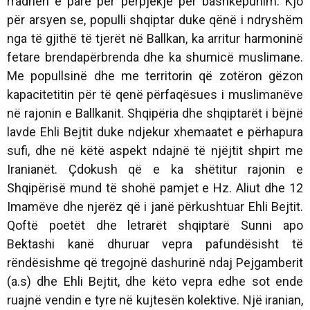
rradhën e parë për përpjekje për bashkëpunim. Kjo
për arsyen se, populli shqiptar duke qënë i ndryshëm
nga të gjithë të tjerët në Ballkan, ka arritur harmoninë
fetare brendapërbrenda dhe ka shumicë muslimane.
Me popullsinë dhe me territorin që zotëron gëzon
kapacitetitin për të qenë përfaqësues i muslimanëve
në rajonin e Ballkanit. Shqipëria dhe shqiptarët i bëjnë
lavde Ehli Bejtit duke ndjekur xhemaatet e përhapura
sufi, dhe në këtë aspekt ndajnë të njëjtit shpirt me
Iranianët. Çdokush që e ka shëtitur rajonin e
Shqipërisë mund të shohë pamjet e Hz. Aliut dhe 12
Imamëve dhe njerëz që i janë përkushtuar Ehli Bejtit.
Qoftë poetët dhe letrarët shqiptarë Sunni apo
Bektashi kanë dhuruar vepra pafundësisht të
rëndësishme që tregojnë dashurinë ndaj Pejgamberit
(a.s) dhe Ehli Bejtit, dhe këto vepra edhe sot ende
ruajnë vendin e tyre në kujtesën kolektive. Një iranian,