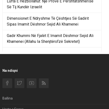
Lufta E Hezbollahut: Një Provë E Përshtatshmërisë
Së Tij Kundër Izraelit
Dimensionet E Ndryshme Të Çështjes Së Gadirit
Sipas Imamit Dëshmor Sejid Ali Khamenei
Gadir Khummi Në Fjalët E Imamit Dëshmor Sejid Ali
Khamenei (Allahu Ia Shenjtërofzë Sekretet)
Një Rend Rajonal I Udhëhequr Nga Irani Kundrejt Një
Rendi Rajonal Të Udhëhequr Nga Izraeli
Filmi I Shkurtër Iranian “Pasta Alfredo” Ka Udhëtuar
Na ndiqni
Për Në Shqipëri.
Si I Ndryshoi Rezistenca E Guximshme E Iranit
Ekuilibrat E Pushtetit Në Azinë Perëndimore?
Ballina
Hormuzi: Fillimi I Fundit Të Hegjemonisë Amerikane