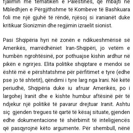
fjalimin me tematikën e Palestinës, që mbajti në
Mbledhjen e Përgjithshme të Kombeve të Bashkuara
foli me një gjuhë të rëndë, njësoj si iranianët duke
kritikuar Sionizmin dhe regjimin izraelit sionist.
Pasi Shqipëria hyri në zonën e ndikueshmërisë së
Amerikës, marrëdhëniet Iran-Shqipëri, jo vetëm e
humbën ngrohtësinë, por pothuajse kishin ardhur në
pikën e ngrirjes. Elita politike shqiptare e mendoi se
është më e përshtatshme për përfitimet e tyre (edhe
pse jo të shtetit), qëndimi i tyre larg nga Irani. Në këtë
periudhë, Shqipëria duke iu afruar Amerikës, po i
largohej Iranit dhe e kishte humbur aftësinë për të
ndjekur një politikë të pavarur drejtuar Iranit. Ashtu
siç gjenden tregues të qartë të kësaj situate, gjenden
edhe dokumentacione të shërbimit të inteligjencës
që pasqyrojnë këto argumente. Për shembull, nënë