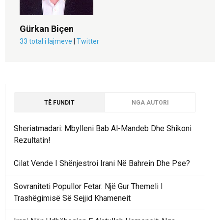
Gürkan Biçen
33 total i lajmeve
|
Twitter
TË FUNDIT
NGA AUTORI
Sheriatmadari: Mbylleni Bab Al-Mandeb Dhe Shikoni
Rezultatin!
Cilat Vende I Shënjestroi Irani Në Bahrein Dhe Pse?
Sovraniteti Popullor Fetar: Një Gur Themeli I
Trashëgimisë Së Sejjid Khameneit