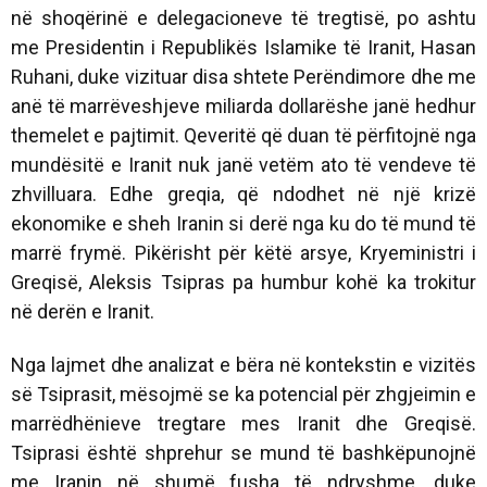
në shoqërinë e delegacioneve të tregtisë, po ashtu
me Presidentin i Republikës Islamike të Iranit, Hasan
Ruhani, duke vizituar disa shtete Perëndimore dhe me
anë të marrëveshjeve miliarda dollarëshe janë hedhur
themelet e pajtimit. Qeveritë që duan të përfitojnë nga
mundësitë e Iranit nuk janë vetëm ato të vendeve të
zhvilluara. Edhe greqia, që ndodhet në një krizë
ekonomike e sheh Iranin si derë nga ku do të mund të
marrë frymë. Pikërisht për këtë arsye, Kryeministri i
Greqisë, Aleksis Tsipras pa humbur kohë ka trokitur
në derën e Iranit.
Nga lajmet dhe analizat e bëra në kontekstin e vizitës
së Tsiprasit, mësojmë se ka potencial për zhgjeimin e
marrëdhënieve tregtare mes Iranit dhe Greqisë.
Tsiprasi është shprehur se mund të bashkëpunojnë
me Iranin në shumë fusha të ndryshme, duke