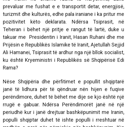
prevaluar me fushat e e transportit detar, energjisë,
turizmit dhe kulturës, edhe pala iraniane i ka pritur me
pozitivitet këto deklarata. Ndërsa Tsiprasit, në
Teheran i bëhet një pritje e rangut të lartë, duke u
takuar me Presidentin i Iranit, Hasan Ruhani dhe me
Prijësin e Republikës Islamike të Iranit, Ajetullah Sejjid
Ali Hamanei, Tsiprasit të ardhur nga një bllok socialist,
ku është Kryeministri i Republikës së Shqipërisë Edi
Rama?
Nëse Shqipëria dhe përfitimet e popullit shqiptarë
janë të lidhura për të qëndruar nën hijen e fuqive
perëndimore, duhet të bëhet me dije se kjo është një
rrugë e gabuar. Ndërsa Perëndimorët janë në një
periudhë kur i janë drejtuar bashkëpunimit me Iranin,
populli shqiptar duhet të ishte populli i rreshtuar në