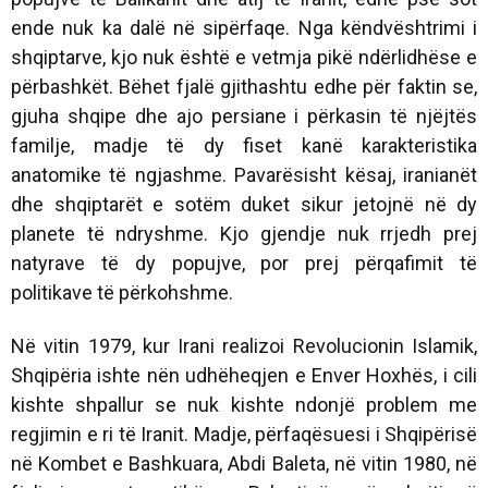
ende nuk ka dalë në sipërfaqe. Nga këndvështrimi i
shqiptarve, kjo nuk është e vetmja pikë ndërlidhëse e
përbashkët. Bëhet fjalë gjithashtu edhe për faktin se,
gjuha shqipe dhe ajo persiane i përkasin të njëjtës
familje, madje të dy fiset kanë karakteristika
anatomike të ngjashme. Pavarësisht kësaj, iranianët
dhe shqiptarët e sotëm duket sikur jetojnë në dy
planete të ndryshme. Kjo gjendje nuk rrjedh prej
natyrave të dy popujve, por prej përqafimit të
politikave të përkohshme.
Në vitin 1979, kur Irani realizoi Revolucionin Islamik,
Shqipëria ishte nën udhëheqjen e Enver Hoxhës, i cili
kishte shpallur se nuk kishte ndonjë problem me
regjimin e ri të Iranit. Madje, përfaqësuesi i Shqipërisë
në Kombet e Bashkuara, Abdi Baleta, në vitin 1980, në