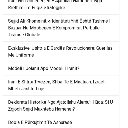
Irani Nën Udhëheqjen E Ajatullah Hameneit: Nga
Rrethimi Te Fuqia Strategjike
Sejjid Ali Khomeinit:🔹Identiteti Ynë Është Tashmë I
Bazuar Në Mosbërjen E Kompromisit Përballë
Tiranisë Globale.
Ekskluzive: Ushtria E Gardës Revolucionare: Guerilas
Me Uniformë
Modeli I Jolanit Apo Modeli I Iranit?
Irani E Shtroi Tryezën, Shba-Të E Miratuan, Izraeli
Mbeti Jashtë Loje
Deklarata Historike Nga Ajatollahu Alemu'l Hüda: Si U
Zgjodh Sejid Muxhteba Hamenei?
Dobia E Përkujtimit Të Ashurasë