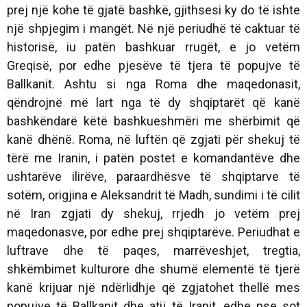
prej një kohe të gjatë bashkë, gjithsesi ky do të ishte
një shpjegim i mangët. Në një periudhë të caktuar të
historisë, iu patën bashkuar rrugët, e jo vetëm
Greqisë, por edhe pjesëve të tjera të popujve të
Ballkanit. Ashtu si nga Roma dhe maqedonasit,
qëndrojnë më lart nga të dy shqiptarët që kanë
bashkëndarë këtë bashkueshmëri me shërbimit që
kanë dhënë. Roma, në luftën që zgjati për shekuj të
tërë me Iranin, i patën postet e komandantëve dhe
ushtarëve ilirëve, paraardhësve të shqiptarve të
sotëm, origjina e Aleksandrit të Madh, sundimi i të cilit
në Iran zgjati dy shekuj, rrjedh jo vetëm prej
maqedonasve, por edhe prej shqiptarëve. Periudhat e
luftrave dhe të paqes, marrëveshjet, tregtia,
shkëmbimet kulturore dhe shumë elementë të tjerë
kanë krijuar një ndërlidhje që zgjatohet thellë mes
popujve të Ballkanit dhe atij të Iranit, edhe pse sot