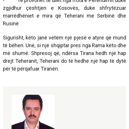
- Të provohet të dilet nga rrota e Perëndimit duke
zgjidhur çështjen e Kosovës, duke shfrytëzuar
marrëdhëniet e mira që Teherani me Serbinë dhe
Rusinë
Sigurisht, këto janë vetëm një pjesë e atyre që mund
të bëhen. Unë, si një shqiptar pres nga Rama këto dhe
më shumë. Shpresoj që, ndërsa Tirana hedh një hap
drejt Teheranit, Teherani do të hedhë një hap të dytë
për të përqafuar Tiranën.