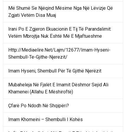
Më Shumë Se Njëqind Mësime Nga Një Lëvizje Që
Zgjati Vetëm Disa Muaj
Irani Po E Zgjeron Ekuacionin E Tij Të Parandalimit:
Vetëm Mbrojtja Nuk Është Më E Mjaftueshme
Http://Mediaelire.Net/Lajm/12677/Imam-Hyseni-
Shembull-Te-Gjithe-Njerezit/
Imam Hyseni, Shembull Për Të Gjithë Njerëzit
Mubaheleja Në Fjalët E Imamit Dëshmor Sejid Ali
Khamenei (Allahu E Mëshiroftë)
Çfarë Po Ndodh Në Shqipëri?
Imam Khomeini – Shembulli I Kohës