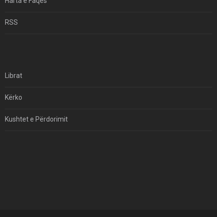
Harta e Faqes
Për Çfarë Po Negocioni?
RSS
Librat
Kërko
Kushtet e Përdorimit
Kontakt
Të Drejtat e Autorit