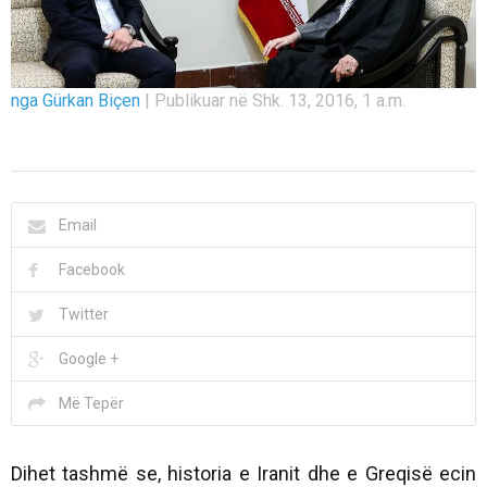
nga Gürkan Biçen
|
Publikuar në Shk. 13, 2016, 1 a.m.
Email
Facebook
Twitter
Google +
Më Tepër
Dihet tashmë se, historia e Iranit dhe e Greqisë ecin