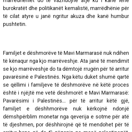
marrëdhëniet do të vazhdojnë atje ku i kanë lënë
burokratët dhe politikanët kemalistë, marrëdhënie për
të cilat atyre u janë ngritur akuza dhe kanë humbur
pushtetin.
Familjet e dëshmorëve të Mavi Marmarasë nuk ndihen
të kënaqur nga kjo marrëveshje. Ata janë të mendimit
se kjo marrëveshje do ta dëmtojë rrugën për të arritur
pavarësinë e Palestinës. Nga këtu duket shumë qartë
se qëllimi i familjeve të dëshmorëve në këtë proces
është i njëjtë me vetë dëshmorët e Mavi Marmarasë:
Pavarësimi i Palestinës... për të arritur këtë gjë,
familjet e dëshhmorëve nuk kërkojnë ndonjë
dëmshpërblim monetar nga qeverija e sotme për atë
të djeshmen, por dëshhirojnë që të mendohet për të