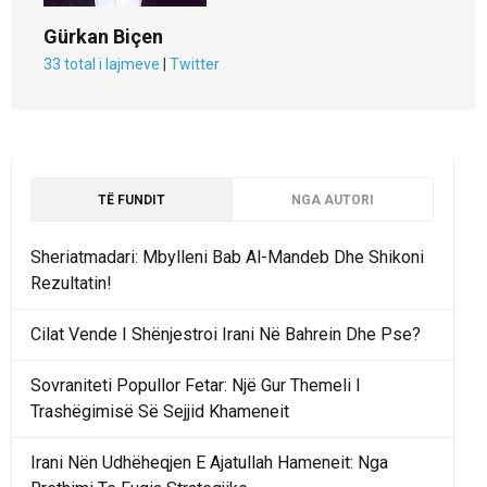
Gürkan Biçen
33 total i lajmeve
|
Twitter
TË FUNDIT
NGA AUTORI
Sheriatmadari: Mbylleni Bab Al-Mandeb Dhe Shikoni
Rezultatin!
Cilat Vende I Shënjestroi Irani Në Bahrein Dhe Pse?
Sovraniteti Popullor Fetar: Një Gur Themeli I
Trashëgimisë Së Sejjid Khameneit
Irani Nën Udhëheqjen E Ajatullah Hameneit: Nga