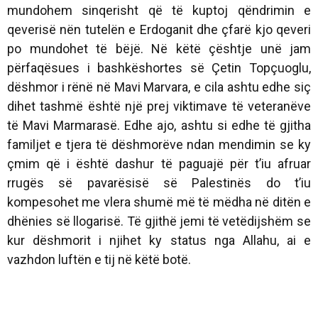
mundohem sinqerisht që të kuptoj qëndrimin e
qeverisë nën tutelën e Erdoganit dhe çfarë kjo qeveri
po mundohet të bëjë. Në këtë çështje unë jam
përfaqësues i bashkëshortes së Çetin Topçuoglu,
dëshmor i rënë në Mavi Marvara, e cila ashtu edhe siç
dihet tashmë është një prej viktimave të veteranëve
të Mavi Marmarasë. Edhe ajo, ashtu si edhe të gjitha
familjet e tjera të dëshmorëve ndan mendimin se ky
çmim që i është dashur të paguajë për t’iu afruar
rrugës së pavarësisë së Palestinës do t’iu
kompesohet me vlera shumë më të mëdha në ditën e
dhënies së llogarisë. Të gjithë jemi të vetëdijshëm se
kur dëshmorit i njihet ky status nga Allahu, ai e
vazhdon luftën e tij në këtë botë.