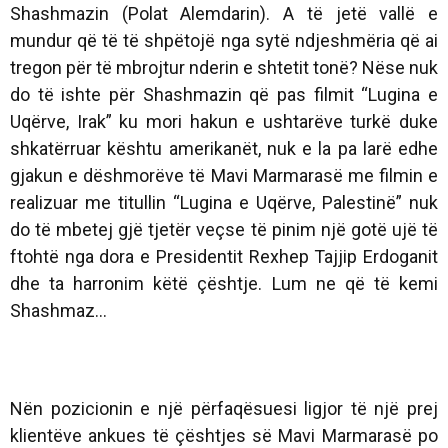
Shashmazin (Polat Alemdarin). A të jetë vallë e
mundur që të të shpëtojë nga sytë ndjeshmëria që ai
tregon për të mbrojtur nderin e shtetit tonë? Nëse nuk
do të ishte për Shashmazin që pas filmit “Lugina e
Uqërve, Irak” ku mori hakun e ushtarëve turkë duke
shkatërruar kështu amerikanët, nuk e la pa larë edhe
gjakun e dëshmorëve të Mavi Marmarasë me filmin e
realizuar me titullin “Lugina e Uqërve, Palestinë” nuk
do të mbetej gjë tjetër veçse të pinim një gotë ujë të
ftohtë nga dora e Presidentit Rexhep Tajjip Erdoganit
dhe ta harronim këtë çështje. Lum ne që të kemi
Shashmaz...
Nën pozicionin e një përfaqësuesi ligjor të një prej
klientëve ankues të çështjes së Mavi Marmarasë po