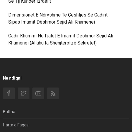
Së Tij Kundër Izraelit
Dimensionet E Ndryshme Të Çështjes Së Gadirit
Sipas Imamit Dëshmor Sejid Ali Khamenei
Gadir Khummi Në Fjalët E Imamit Dëshmor Sejid Ali
Khamenei (Allahu Ia Shenjtërofzë Sekretet)
Një Rend Rajonal I Udhëhequr Nga Irani Kundrejt Një
Rendi Rajonal Të Udhëhequr Nga Izraeli
Filmi I Shkurtër Iranian “Pasta Alfredo” Ka Udhëtuar
Na ndiqni
Për Në Shqipëri.
Si I Ndryshoi Rezistenca E Guximshme E Iranit
Ekuilibrat E Pushtetit Në Azinë Perëndimore?
Ballina
Hormuzi: Fillimi I Fundit Të Hegjemonisë Amerikane
Harta e Faqes