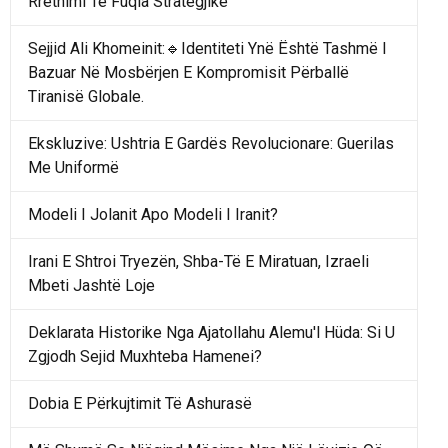
Rrethimi Te Fuqia Strategjike
Sejjid Ali Khomeinit:🔹Identiteti Ynë Është Tashmë I
Bazuar Në Mosbërjen E Kompromisit Përballë
Tiranisë Globale.
Ekskluzive: Ushtria E Gardës Revolucionare: Guerilas
Me Uniformë
Modeli I Jolanit Apo Modeli I Iranit?
Irani E Shtroi Tryezën, Shba-Të E Miratuan, Izraeli
Mbeti Jashtë Loje
Deklarata Historike Nga Ajatollahu Alemu'l Hüda: Si U
Zgjodh Sejid Muxhteba Hamenei?
Dobia E Përkujtimit Të Ashurasë