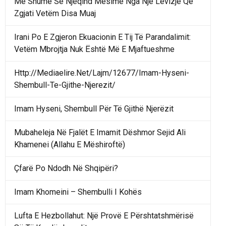
Më Shumë Se Njëqind Mësime Nga Një Lëvizje Që
Zgjati Vetëm Disa Muaj
Irani Po E Zgjeron Ekuacionin E Tij Të Parandalimit:
Vetëm Mbrojtja Nuk Është Më E Mjaftueshme
Http://Mediaelire.Net/Lajm/12677/Imam-Hyseni-
Shembull-Te-Gjithe-Njerezit/
Imam Hyseni, Shembull Për Të Gjithë Njerëzit
Mubaheleja Në Fjalët E Imamit Dëshmor Sejid Ali
Khamenei (Allahu E Mëshiroftë)
Çfarë Po Ndodh Në Shqipëri?
Imam Khomeini – Shembulli I Kohës
Lufta E Hezbollahut: Një Provë E Përshtatshmërisë