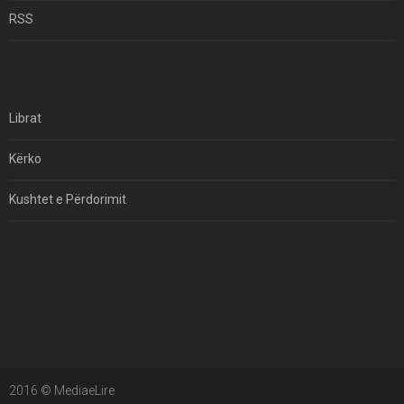
Për Çfarë Po Negocioni?
RSS
Librat
Kërko
Kushtet e Përdorimit
Kontakt
Të Drejtat e Autorit
2016 © MediaeLire