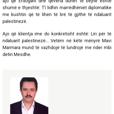
ajo që Erdogani dhe qeveria duhet të bëjnë është
shumë e thjeshtë: T’i lidhin marrëdhëniet diplomatike
me kushtin që të lihen të lirë të gjithë të ndaluarit
palestinezë.
Ajo që klientja ime do konkretisht është: Liri për të
ndaluarit palestinezë... Vetëm në këtë mënyrë Mavi
Marmara mund të vazhdojë të lundrojë me nder mbi
detin Mesdhe.