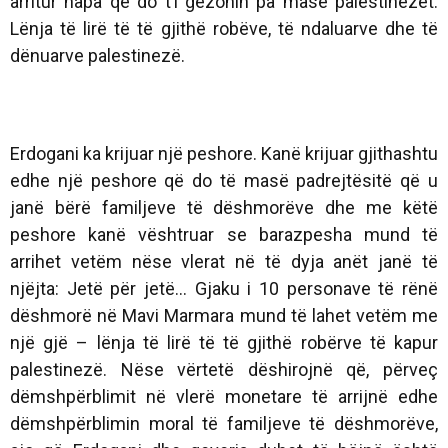
arritur hapa që do t’i gëzonin pa masë palestinezët.
Lënja të lirë të të gjithë robëve, të ndaluarve dhe të
dënuarve palestinezë.
Erdogani ka krijuar një peshore. Kanë krijuar gjithashtu
edhe një peshore që do të masë padrejtësitë që u
janë bërë familjeve të dëshmorëve dhe me këtë
peshore kanë vështruar se barazpesha mund të
arrihet vetëm nëse vlerat në të dyja anët janë të
njëjta: Jetë për jetë... Gjaku i 10 personave të rënë
dëshmorë në Mavi Marmara mund të lahet vetëm me
një gjë – lënja të lirë të të gjithë robërve të kapur
palestinezë. Nëse vërtetë dëshirojnë që, përveç
dëmshpërblimit në vlerë monetare të arrijnë edhe
dëmshpërblimin moral të familjeve të dëshmorëve,