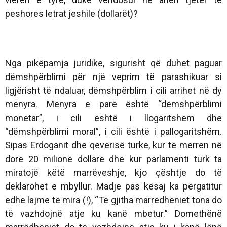
peshores letrat jeshile (dollarët)?
Nga pikëpamja juridike, sigurisht që duhet paguar
dëmshpërblimi për një veprim të parashikuar si
ligjërisht të ndaluar, dëmshpërblim i cili arrihet në dy
mënyra. Mënyra e parë është “dëmshpërblimi
monetar”, i cili është i llogaritshëm dhe
“dëmshpërblimi moral”, i cili është i pallogaritshëm.
Sipas Erdoganit dhe qeverisë turke, kur të merren në
dorë 20 milionë dollarë dhe kur parlamenti turk ta
miratojë këtë marrëveshje, kjo çështje do të
deklarohet e mbyllur. Madje pas kësaj ka përgatitur
edhe lajme të mira (!), “Të gjitha marrëdhëniet tona do
të vazhdojnë atje ku kanë mbetur.” Domethënë