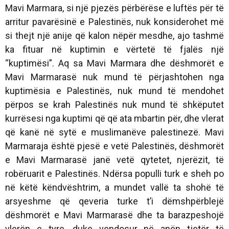
Mavi Marmara, si një pjezës përbërëse e luftës për të
arritur pavarësinë e Palestinës, nuk konsiderohet më
si thejt një anije që kalon nëpër mesdhe, ajo tashmë
ka fituar në kuptimin e vërtetë të fjalës një
“kuptimësi”. Aq sa Mavi Marmara dhe dëshmorët e
Mavi Marmarasë nuk mund të përjashtohen nga
kuptimësia e Palestinës, nuk mund të mendohet
përpos se krah Palestinës nuk mund të shkëputet
kurrësesi nga kuptimi që që ata mbartin për, dhe vlerat
që kanë në sytë e muslimanëve palestinezë. Mavi
Marmaraja është pjesë e vetë Palestinës, dëshmorët
e Mavi Marmarasë janë vetë qytetet, njerëzit, të
robëruarit e Palestinës. Ndërsa populli turk e sheh po
në këtë këndvështrim, a mundet vallë ta shohë të
arsyeshme që qeveria turke t’i dëmshpërblejë
dëshmorët e Mavi Marmarasë dhe ta barazpeshojë
vlerën e tyre, duke vendosur në anën tjetër të