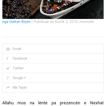
nga Gürkan Biçen
|
Publikuar në Korrik 3, 2016, mesnatë
Email
Facebook
Twitter
Google +
Më Tepër
Allahu mos na lëntë pa prezencën e Nexhat