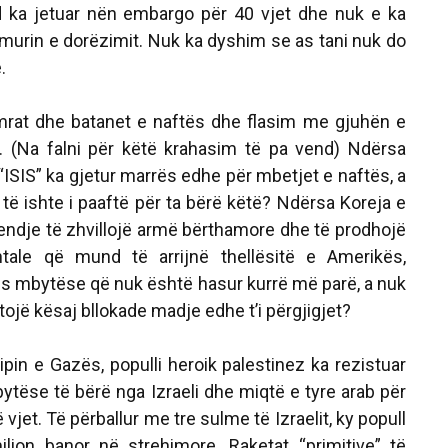
d ka jetuar nën embargo për 40 vjet dhe nuk e ka
amurin e dorëzimit. Nuk ka dyshim se as tani nuk do
.
rat dhe batanet e naftës dhe flasim me gjuhën e
. (Na falni për këtë krahasim të pa vend) Ndërsa
 “ISIS” ka gjetur marrës edhe për mbetjet e naftës, a
të ishte i paaftë për ta bërë këtë? Ndërsa Koreja e
jendje të zhvillojë armë bërthamore dhe të prodhojë
ntale që mund të arrijnë thellësitë e Amerikës,
ës mbytëse që nuk është hasur kurrë më parë, a nuk
stojë kësaj bllokade madje edhe t’i përgjigjet?
pin e Gazës, populli heroik palestinez ka rezistuar
ytëse të bërë nga Izraeli dhe miqtë e tyre arab për
jet. Të përballur me tre sulme të Izraelit, ky popull
milion banor në strehimore. Raketat “primitive” të