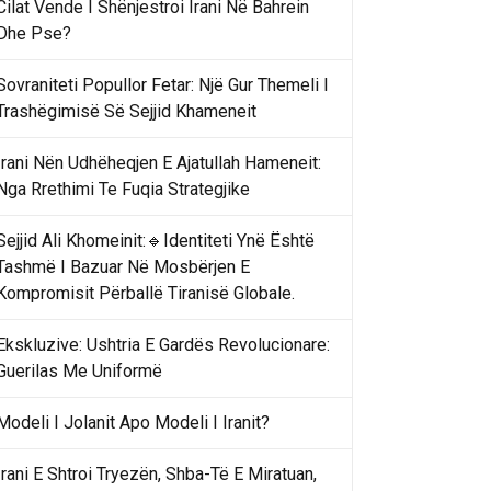
Cilat Vende I Shënjestroi Irani Në Bahrein
Dhe Pse?
Sovraniteti Popullor Fetar: Një Gur Themeli I
Trashëgimisë Së Sejjid Khameneit
Irani Nën Udhëheqjen E Ajatullah Hameneit:
Nga Rrethimi Te Fuqia Strategjike
Sejjid Ali Khomeinit:🔹Identiteti Ynë Është
Tashmë I Bazuar Në Mosbërjen E
Kompromisit Përballë Tiranisë Globale.
Ekskluzive: Ushtria E Gardës Revolucionare:
Guerilas Me Uniformë
Modeli I Jolanit Apo Modeli I Iranit?
Irani E Shtroi Tryezën, Shba-Të E Miratuan,