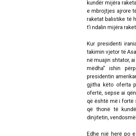
kundër mijëra raketa
e mbrojtjes ajrore t
raketat balistike t
t’i ndalin mijëra rak
Kur presidenti ira
takimin vjetor të A
në muajin shtator, a
mëdha” ishin përp
presidentin amerikan
gjitha këto oferta
ofertë, sepse ai që
që është më i fortë 
që thonë të kundë
dinjitetin, vendosmër
Edhe një herë po e 