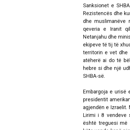
Sanksionet e SHBA-
Rezistencës dhe kund
dhe muslimanëve n
qeveria e Iranit q
Netanjahu dhe minist
ekipeve të tij të xh
territorin e vet dhe
atëherë ai do të b
hebre si dhe një ud
SHBA-së.
Embargoja e urisë e 
presidentit amerika
agjendën e Izraelit
Lirimi i 8 vendeve 
është treguesi më 