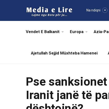
Na ndiqni
Vendet E Balkanit
Europa
Azia-Pa
Ajetullah Sejjid Müxhteba Hamenei
Pse sanksionet
Iranit janë të p
dështojnë?