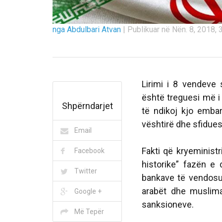
nga Abdulbari Atvan
|
Publikuar në Nën. 8, 2018, 3
Lirimi i 8 vendeve 
është treguesi më i
Shpërndarjet
të ndikoj kjo embarg
vështirë dhe sfidues 
Email
Fakti që kryeministr
Facebook
historike” fazën e
Twitter
bankave të vendosur
arabët dhe muslim
Google +
sanksioneve.
Më Tepër