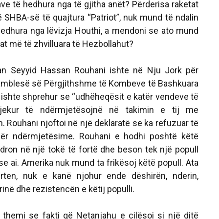
ve të hedhura nga të gjitha anët? Përderisa raketat
ë SHBA-së të quajtura “Patriot”, nuk mund të ndalin
ë hedhura nga lëvizja Houthi, a mendoni se ato mund
etat më të zhvilluara të Hezbollahut?
nian Seyyid Hassan Rouhani ishte në Nju Jork për
samblesë së Përgjithshme të Kombeve të Bashkuara
i ishte shprehur se “udhëheqësit e katër vendeve të
jekur të ndërmjetësojnë në takimin e tij me
. Rouhani njoftoi në një deklaratë se ka refuzuar të
 për ndërmjetësime. Rouhani e hodhi poshtë këtë
ndron në një tokë të fortë dhe beson tek një popull
se ai. Amerika nuk mund ta frikësoj këtë popull. Ata
rten, nuk e kanë njohur ende dëshirën, nderin,
inë dhe rezistencën e këtij populli.
themi se fakti që Netanjahu e cilësoi si një ditë