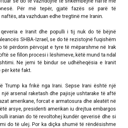
oftuar se do të vazhdojnë të shkëmbejnë naftë me
onesë. Për më tepër, gjatë fazës së parë të
naftës, ata vazhduan edhe tregtinë me Iranin.
veria e Iranit dhe populli i tij nuk do të bëjnë
aleancës SHBA-Izrael, se do të rezistojnë fuqishëm
o të përdorin përvojat e tyre të mëparshme në Irak
oftë se fillon procesi i lëshimeve, këtë mund ta ndal
htimi. Ne jemi të bindur se udhëheqësia e Iranit
për këtë fakt.
ë Trump ka frikë nga Irani. Sepse Irani është një
një arsenal raketash dhe pajisje ushtarake të aftë
bazat amerikane, forcat e armatosura dhe aleatët në
r këtë arsye, presidenti amerikan iu drejtua embargos
lli iranian do të revoltohej kundër qeverisë dhe si
jimi do të ulej. Por ka diçka shumë të rëndësishme