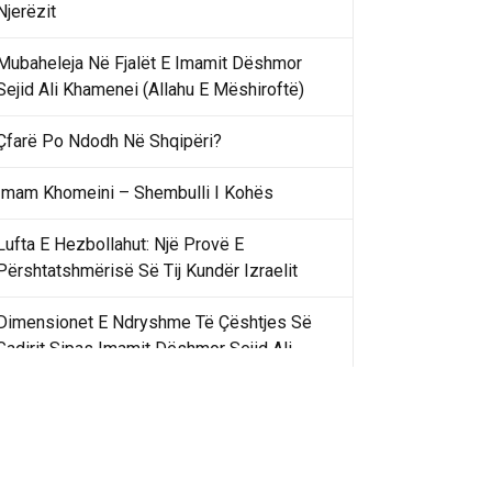
Njerëzit
Mubaheleja Në Fjalët E Imamit Dëshmor
Sejid Ali Khamenei (Allahu E Mëshiroftë)
Çfarë Po Ndodh Në Shqipëri?
Imam Khomeini – Shembulli I Kohës
Lufta E Hezbollahut: Një Provë E
Përshtatshmërisë Së Tij Kundër Izraelit
Dimensionet E Ndryshme Të Çështjes Së
Gadirit Sipas Imamit Dëshmor Sejid Ali
Khamenei
Gadir Khummi Në Fjalët E Imamit Dëshmor
Sejid Ali Khamenei (Allahu Ia Shenjtërofzë
Sekretet)