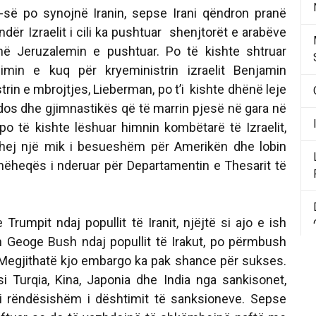
së po synojnë Iranin, sepse Irani qëndron pranë
ër Izraelit i cili ka pushtuar shenjtorët e arabëve
ë Jeruzalemin e pushtuar. Po të kishte shtruar
ilimin e kuq për kryeministrin izraelit Benjamin
rin e mbrojtjes, Lieberman, po t’i kishte dhënë leje
udos dhe gjimnastikës që të marrin pjesë në gara në
 po të kishte lëshuar himnin kombëtarë të Izraelit,
ëhej një mik i besueshëm për Amerikën dhe lobin
hëheqës i nderuar për Departamentin e Thesarit të
Trumpit ndaj popullit të Iranit, njëjtë si ajo e ish
n Geoge Bush ndaj popullit të Irakut, po përmbush
. Megjithatë kjo embargo ka pak shance për sukses.
si Turqia, Kina, Japonia dhe India nga sankisonet,
i rëndësishëm i dështimit të sanksioneve. Sepse