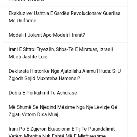
Ekskluzive: Ushtria E Gardës Revolucionare: Guerilas
Me Uniformë
Modeli I Jolanit Apo Modeli I Iranit?
Irani E Shtroi Tryezën, Shba-Të E Miratuan, Izraeli
Mbeti Jashtë Loje
Deklarata Historike Nga Ajatollahu Alemu'l Hüda: Si U
Zgjodh Sejid Muxhteba Hamenei?
Dobia E Përkujtimit Të Ashurasë
Më Shumë Se Njëqind Mësime Nga Një Lëvizje Që
Zgjati Vetëm Disa Muaj
Irani Po E Zgjeron Ekuacionin E Tij Të Parandalimit:
Vetëm Mbrojtja Nuk Është Më E Mjaftueshme