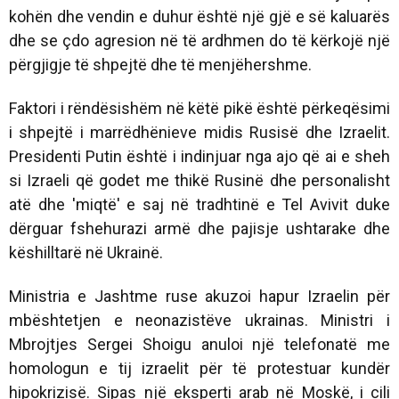
kohën dhe vendin e duhur është një gjë e së kaluarës
dhe se çdo agresion në të ardhmen do të kërkojë një
përgjigje të shpejtë dhe të menjëhershme.
Faktori i rëndësishëm në këtë pikë është përkeqësimi
i shpejtë i marrëdhënieve midis Rusisë dhe Izraelit.
Presidenti Putin është i indinjuar nga ajo që ai e sheh
si Izraeli që godet me thikë Rusinë dhe personalisht
atë dhe 'miqtë' e saj në tradhtinë e Tel Avivit duke
dërguar fshehurazi armë dhe pajisje ushtarake dhe
këshilltarë në Ukrainë.
Ministria e Jashtme ruse akuzoi hapur Izraelin për
mbështetjen e neonazistëve ukrainas. Ministri i
Mbrojtjes Sergei Shoigu anuloi një telefonatë me
homologun e tij izraelit për të protestuar kundër
hipokrizisë. Sipas një eksperti arab në Moskë, i cili