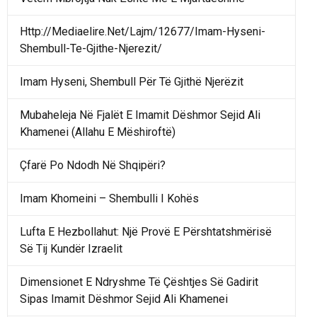
Http://Mediaelire.Net/Lajm/12677/Imam-Hyseni-
Shembull-Te-Gjithe-Njerezit/
Imam Hyseni, Shembull Për Të Gjithë Njerëzit
Mubaheleja Në Fjalët E Imamit Dëshmor Sejid Ali
Khamenei (Allahu E Mëshiroftë)
Çfarë Po Ndodh Në Shqipëri?
Imam Khomeini – Shembulli I Kohës
Lufta E Hezbollahut: Një Provë E Përshtatshmërisë
Së Tij Kundër Izraelit
Dimensionet E Ndryshme Të Çështjes Së Gadirit
Sipas Imamit Dëshmor Sejid Ali Khamenei