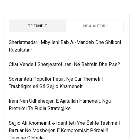
TË FUNDIT
NGA AUTORI
Sheriatmadari: Mbylleni Bab Al-Mandeb Dhe Shikoni
Rezultatin!
Cilat Vende I Shënjestroi Irani Në Bahrein Dhe Pse?
Sovraniteti Popullor Fetar: Një Gur Themeli I
Trashëgimisë Së Sejjid Khameneit
Irani Nën Udhëheqjen E Ajatullah Hameneit: Nga
Rrethimi Te Fuqia Strategjike
Sejjid Ali Khomeinit:🔹Identiteti Ynë Është Tashmë I
Bazuar Në Mosbërjen E Kompromisit Përballë
Tiranisë Globale.