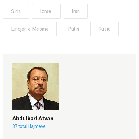
Siria
Izrael
Iran
Lindjen e Mesme
Putin
Rusia
Abdulbari Atvan
37 total i lajmeve