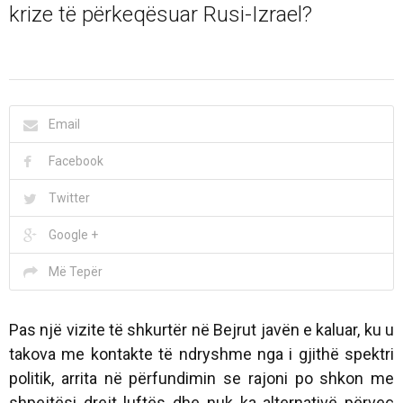
krize të përkeqësuar Rusi-Izrael?
Email
Facebook
Twitter
Google +
Më Tepër
Pas një vizite të shkurtër në Bejrut javën e kaluar, ku u
takova me kontakte të ndryshme nga i gjithë spektri
politik, arrita në përfundimin se rajoni po shkon me
shpejtësi drejt luftës dhe nuk ka alternativë përveç