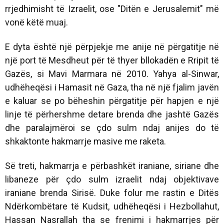
rrjedhimisht të Izraelit, ose "Ditën e Jerusalemit" më
vonë këtë muaj.
E dyta është një përpjekje me anije në përgatitje në
një port të Mesdheut për të thyer bllokadën e Rripit të
Gazës, si Mavi Marmara në 2010. Yahya al-Sinwar,
udhëheqësi i Hamasit në Gaza, tha në një fjalim javën
e kaluar se po bëheshin përgatitje për hapjen e një
linje të përhershme detare brenda dhe jashtë Gazës
dhe paralajmëroi se çdo sulm ndaj anijes do të
shkaktonte hakmarrje masive me raketa.
Së treti, hakmarrja e përbashkët iraniane, siriane dhe
libaneze për çdo sulm izraelit ndaj objektivave
iraniane brenda Sirisë. Duke folur me rastin e Ditës
Ndërkombëtare të Kudsit, udhëheqësi i Hezbollahut,
Hassan Nasrallah tha se frenimi i hakmarrjes për