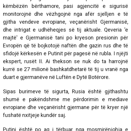
këmbëzën bërthamore, pasi agjencitë e sigurisë
monitorojnë dhe vëzhgojnë nga afër sjelljen e të
gjitha vendeve evropiane, veçanërisht Gjermanisë,
dhe intrigat e udhëheqjes së tij aktuale. Qeveria 'e
majtë' e Gjermanisë tani po kryeson presionin për
Evropën që të bojkotojë naftën dhe gazin rus dhe të
sfidojë kërkesën e Putinit për pagesë në rubla. I njëjti
ekspert, rusët II. Ai thekson se nuk do ta harrojnë
kurrë se 27 milionë bashkatdhetarë të tij u vranë nga
duart e gjermanëve në Luftën e Dytë Botërore.
Sipas burimeve të sigurta, Rusia është gjithashtu
shumë e pakëndshme me përdorimin e mediave
evropiane dhe veçanërisht gjermane për të kryer një
fushatë nxitjeje kundër saj.
Putini është po aq i tërbuar nga mosmirënjohja e