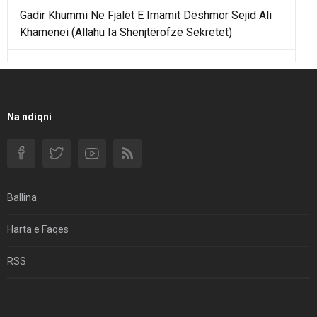
Gadir Khummi Në Fjalët E Imamit Dëshmor Sejid Ali
Khamenei (Allahu Ia Shenjtërofzë Sekretet)
Një Rend Rajonal I Udhëhequr Nga Irani Kundrejt Një
Rendi Rajonal Të Udhëhequr Nga Izraeli
Filmi I Shkurtër Iranian “Pasta Alfredo” Ka Udhëtuar
Na ndiqni
Për Në Shqipëri.
Si I Ndryshoi Rezistenca E Guximshme E Iranit
Ekuilibrat E Pushtetit Në Azinë Perëndimore?
Ballina
Hormuzi: Fillimi I Fundit Të Hegjemonisë Amerikane
Harta e Faqes
Për Çfarë Po Negocioni?
RSS