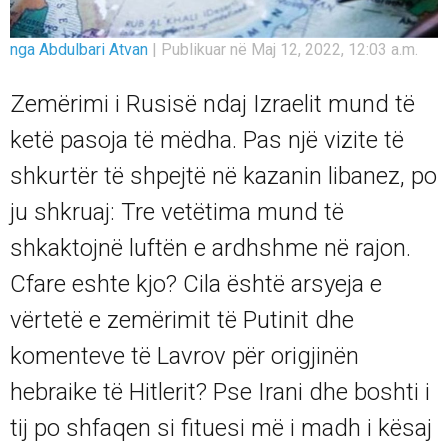
nga Abdulbari Atvan
|
Publikuar në Maj 12, 2022, 12:03 a.m.
Zemërimi i Rusisë ndaj Izraelit mund të
ketë pasoja të mëdha. Pas një vizite të
shkurtër të shpejtë në kazanin libanez, po
ju shkruaj: Tre vetëtima mund të
shkaktojnë luftën e ardhshme në rajon.
Cfare eshte kjo? Cila është arsyeja e
vërtetë e zemërimit të Putinit dhe
komenteve të Lavrov për origjinën
hebraike të Hitlerit? Pse Irani dhe boshti i
tij po shfaqen si fituesi më i madh i kësaj