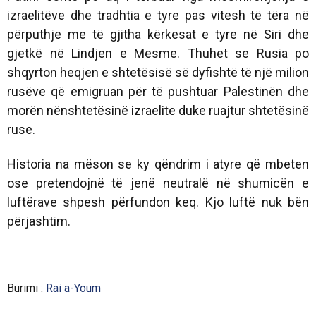
izraelitëve dhe tradhtia e tyre pas vitesh të tëra në
përputhje me të gjitha kërkesat e tyre në Siri dhe
gjetkë në Lindjen e Mesme. Thuhet se Rusia po
shqyrton heqjen e shtetësisë së dyfishtë të një milion
rusëve që emigruan për të pushtuar Palestinën dhe
morën nënshtetësinë izraelite duke ruajtur shtetësinë
ruse.
Historia na mëson se ky qëndrim i atyre që mbeten
ose pretendojnë të jenë neutralë në shumicën e
luftërave shpesh përfundon keq. Kjo luftë nuk bën
përjashtim.
Burimi :
Rai a-Youm