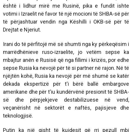
është i lidhur mirë me Rusinë, pika e fundit ishte
votimi i Izraelit në favor të një mocioni të SHBA-së për
të përjashtuar vendin nga Këshilli i OKB-së për të
Drejtat e Njeriut.
Irani do të përfitojë më së shumti nga ky përkeqësim i
marrëdhënieve ruso-izraelite, jo vetëm sepse ka
mbajtur anën e Rusisë që nga fillimi i krizës, por edhe
sepse Rusia ka nevojë për të si partner në rajon. Në të
njëjtën kohë, Rusia ka nevojë për më shumë se katër
dekada ekspertizë për t'i bërë ballë embargove
amerikane dhe për t'iu kundërvënë presionit të SHBA-
së dhe përpjekjeve destabilizuese në vend,
veçanërisht në sektorët e naftës, pajisjeve dhe
teknologjisë.
Putin ka një gisht të kujdesit që rri pezull mbi