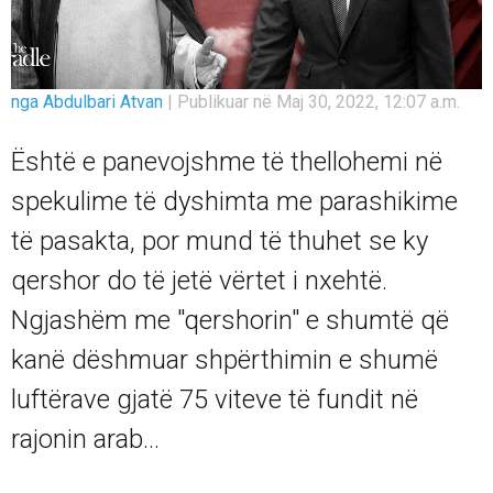
nga Abdulbari Atvan
|
Publikuar në Maj 30, 2022, 12:07 a.m.
Është e panevojshme të thellohemi në
spekulime të dyshimta me parashikime
të pasakta, por mund të thuhet se ky
qershor do të jetë vërtet i nxehtë.
Ngjashëm me "qershorin" e shumtë që
kanë dëshmuar shpërthimin e shumë
luftërave gjatë 75 viteve të fundit në
rajonin arab…