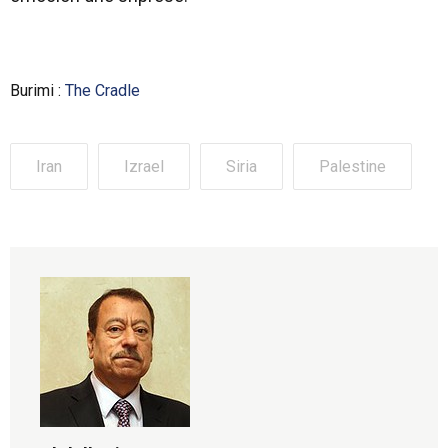
Burimi :
The Cradle
Iran
Izrael
Siria
Palestine