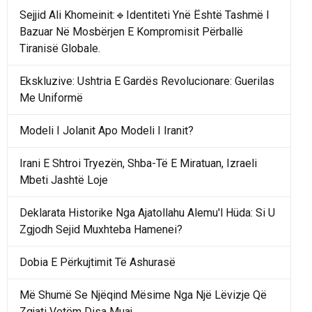
Sejjid Ali Khomeinit:🔹Identiteti Ynë Është Tashmë I
Bazuar Në Mosbërjen E Kompromisit Përballë
Tiranisë Globale.
Ekskluzive: Ushtria E Gardës Revolucionare: Guerilas
Me Uniformë
Modeli I Jolanit Apo Modeli I Iranit?
Irani E Shtroi Tryezën, Shba-Të E Miratuan, Izraeli
Mbeti Jashtë Loje
Deklarata Historike Nga Ajatollahu Alemu'l Hüda: Si U
Zgjodh Sejid Muxhteba Hamenei?
Dobia E Përkujtimit Të Ashurasë
Më Shumë Se Njëqind Mësime Nga Një Lëvizje Që
Zgjati Vetëm Disa Muaj