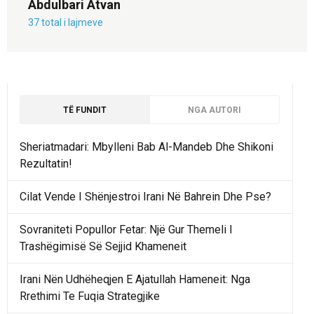
Abdulbari Atvan
37 total i lajmeve
TË FUNDIT
NGA AUTORI
Sheriatmadari: Mbylleni Bab Al-Mandeb Dhe Shikoni
Rezultatin!
Cilat Vende I Shënjestroi Irani Në Bahrein Dhe Pse?
Sovraniteti Popullor Fetar: Një Gur Themeli I
Trashëgimisë Së Sejjid Khameneit
Irani Nën Udhëheqjen E Ajatullah Hameneit: Nga
Rrethimi Te Fuqia Strategjike