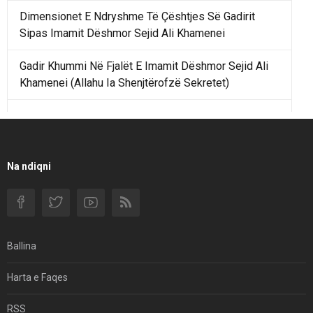
Dimensionet E Ndryshme Të Çështjes Së Gadirit
Sipas Imamit Dëshmor Sejid Ali Khamenei
Gadir Khummi Në Fjalët E Imamit Dëshmor Sejid Ali
Khamenei (Allahu Ia Shenjtërofzë Sekretet)
Një Rend Rajonal I Udhëhequr Nga Irani Kundrejt Një
Rendi Rajonal Të Udhëhequr Nga Izraeli
Filmi I Shkurtër Iranian “Pasta Alfredo” Ka Udhëtuar
Na ndiqni
Për Në Shqipëri.
Si I Ndryshoi Rezistenca E Guximshme E Iranit
Ekuilibrat E Pushtetit Në Azinë Perëndimore?
Ballina
Hormuzi: Fillimi I Fundit Të Hegjemonisë Amerikane
Harta e Faqes
Për Çfarë Po Negocioni?
RSS