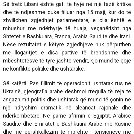
Së treti: Libani është gati të hyjë në një fazë kritike
dhe të ndjeshme duke filluar nga 15 maji, kur do të
zhvillohen zgjedhjet parlamentare, e cila është e
mbushur me ndërhyrje të huaja, veçanërisht nga
Shtetet e Bashkuara, Franca, Arabia Saudite dhe Irani.
Nëse rezultatet e këtyre zgjedhjeve nuk përputhen
me llogaritjet e disa partive të brendshme dhe
mbështetësve të tyre jashtë vendit, kjo mund të çojë
në konflikte politike dhe ushtarake.
Së katërti: Pas fillimit të operacionit ushtarak rus në
Ukrainë, gjeografia arabe dëshmoi rregulla të reja të
angazhimit politik dhe ushtarak që mund të çonin në
një ndryshim dramatik në aleancat rajonale dhe
ndërkombëtare. Ne pamë afrimin e Egjiptit, Arabisë
Saudite dhe Emiratet e Bashkuara Arabe me Rusinë
dhe një përshkallëzim të mprehtë i tensioneve me