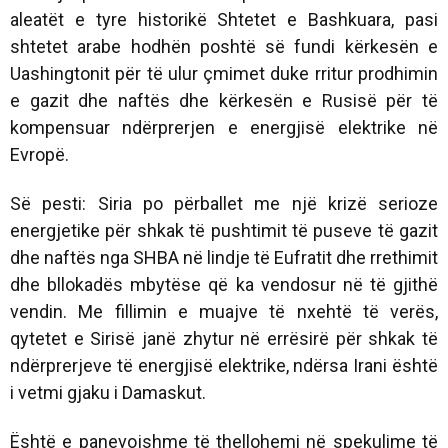
aleatët e tyre historikë Shtetet e Bashkuara, pasi
shtetet arabe hodhën poshtë së fundi kërkesën e
Uashingtonit për të ulur çmimet duke rritur prodhimin
e gazit dhe naftës dhe kërkesën e Rusisë për të
kompensuar ndërprerjen e energjisë elektrike në
Evropë.
Së pesti: Siria po përballet me një krizë serioze
energjetike për shkak të pushtimit të puseve të gazit
dhe naftës nga SHBA në lindje të Eufratit dhe rrethimit
dhe bllokadës mbytëse që ka vendosur në të gjithë
vendin. Me fillimin e muajve të nxehtë të verës,
qytetet e Sirisë janë zhytur në errësirë ​​për shkak të
ndërprerjeve të energjisë elektrike, ndërsa Irani është
i vetmi gjaku i Damaskut.
Është e panevojshme të thellohemi në spekulime të