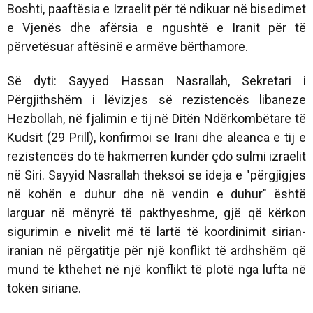
Boshti, paaftësia e Izraelit për të ndikuar në bisedimet
e Vjenës dhe afërsia e ngushtë e Iranit për të
përvetësuar aftësinë e armëve bërthamore.
Së dyti: Sayyed Hassan Nasrallah, Sekretari i
Përgjithshëm i lëvizjes së rezistencës libaneze
Hezbollah, në fjalimin e tij në Ditën Ndërkombëtare të
Kudsit (29 Prill), konfirmoi se Irani dhe aleanca e tij e
rezistencës do të hakmerren kundër çdo sulmi izraelit
në Siri. Sayyid Nasrallah theksoi se ideja e "përgjigjes
në kohën e duhur dhe në vendin e duhur" është
larguar në mënyrë të pakthyeshme, gjë që kërkon
sigurimin e nivelit më të lartë të koordinimit sirian-
iranian në përgatitje për një konflikt të ardhshëm që
mund të kthehet në një konflikt të plotë nga lufta në
tokën siriane.