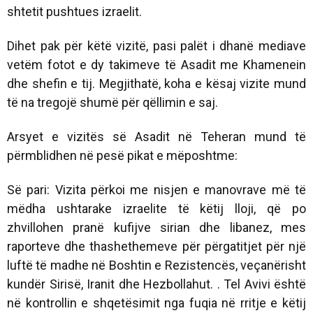
shtetit pushtues izraelit.
Dihet pak për këtë vizitë, pasi palët i dhanë mediave
vetëm fotot e dy takimeve të Asadit me Khamenein
dhe shefin e tij. Megjithatë, koha e kësaj vizite mund
të na tregojë shumë për qëllimin e saj.
Arsyet e vizitës së Asadit në Teheran mund të
përmblidhen në pesë pikat e mëposhtme:
Së pari: Vizita përkoi me nisjen e manovrave më të
mëdha ushtarake izraelite të këtij lloji, që po
zhvillohen pranë kufijve sirian dhe libanez, mes
raporteve dhe thashethemeve për përgatitjet për një
luftë të madhe në Boshtin e Rezistencës, veçanërisht
kundër Sirisë, Iranit dhe Hezbollahut. . Tel Avivi është
në kontrollin e shqetësimit nga fuqia në rritje e këtij