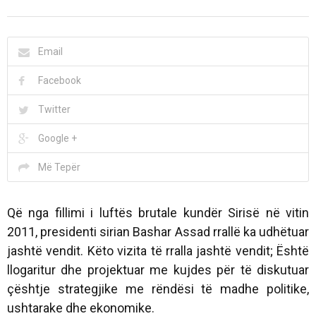
Email
Facebook
Twitter
Google +
Më Tepër
Që nga fillimi i luftës brutale kundër Sirisë në vitin
2011, presidenti sirian Bashar Assad rrallë ka udhëtuar
jashtë vendit. Këto vizita të rralla jashtë vendit; Është
llogaritur dhe projektuar me kujdes për të diskutuar
çështje strategjike me rëndësi të madhe politike,
ushtarake dhe ekonomike.