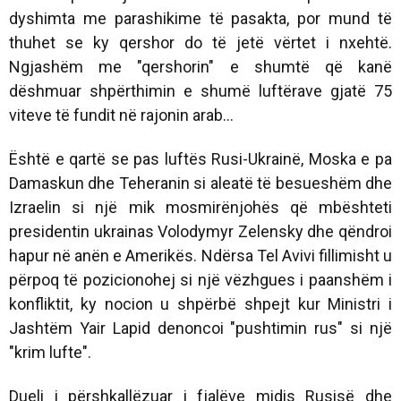
dyshimta me parashikime të pasakta, por mund të
thuhet se ky qershor do të jetë vërtet i nxehtë.
Ngjashëm me "qershorin" e shumtë që kanë
dëshmuar shpërthimin e shumë luftërave gjatë 75
viteve të fundit në rajonin arab…
Është e qartë se pas luftës Rusi-Ukrainë, Moska e pa
Damaskun dhe Teheranin si aleatë të besueshëm dhe
Izraelin si një mik mosmirënjohës që mbështeti
presidentin ukrainas Volodymyr Zelensky dhe qëndroi
hapur në anën e Amerikës. Ndërsa Tel Avivi fillimisht u
përpoq të pozicionohej si një vëzhgues i paanshëm i
konfliktit, ky nocion u shpërbë shpejt kur Ministri i
Jashtëm Yair Lapid denoncoi "pushtimin rus" si një
"krim lufte".
Dueli i përshkallëzuar i fjalëve midis Rusisë dhe