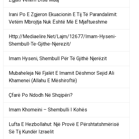
Irani Po E Zgjeron Ekuacionin E Tij Të Parandalimit:
Vetëm Mbrojtja Nuk Është Më E Mjaftueshme
Http://Mediaelire.Net/Lajm/12677/Imam-Hyseni-
Shembull-Te-Gjithe-Njerezit/
Imam Hyseni, Shembull Për Të Gjithë Njerëzit
Mubaheleja Në Fjalët E Imamit Dëshmor Sejid Ali
Khamenei (Allahu E Mëshiroftë)
Çfarë Po Ndodh Në Shqipëri?
Imam Khomeini – Shembulli I Kohës
Lufta E Hezbollahut: Një Provë E Përshtatshmërisë
Së Tij Kundër Izraelit