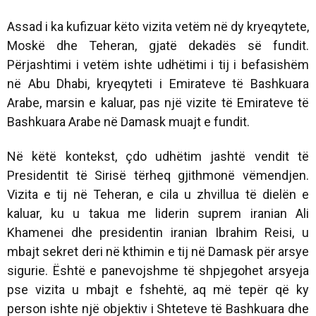
Assad i ka kufizuar këto vizita vetëm në dy kryeqytete,
Moskë dhe Teheran, gjatë dekadës së fundit.
Përjashtimi i vetëm ishte udhëtimi i tij i befasishëm
në Abu Dhabi, kryeqyteti i Emirateve të Bashkuara
Arabe, marsin e kaluar, pas një vizite të Emirateve të
Bashkuara Arabe në Damask muajt e fundit.
Në këtë kontekst, çdo udhëtim jashtë vendit të
Presidentit të Sirisë tërheq gjithmonë vëmendjen.
Vizita e tij në Teheran, e cila u zhvillua të dielën e
kaluar, ku u takua me liderin suprem iranian Ali
Khamenei dhe presidentin iranian Ibrahim Reisi, u
mbajt sekret deri në kthimin e tij në Damask për arsye
sigurie. Është e panevojshme të shpjegohet arsyeja
pse vizita u mbajt e fshehtë, aq më tepër që ky
person ishte një objektiv i Shteteve të Bashkuara dhe