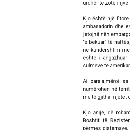
urdhër të zotërinjve 
Kjo është një fitor
ambasadorin dhe em
jetojnë nën embargo.
"e bekuar" të naftës,
në kundërshtim me l
është i angazhuar p
sulmeve të amerikan
Ai paralajmëroi s
numërohen në territo
me të gjitha mjetet 
Kjo anije, që mbant
Boshtit të Reziste
përmes cisternave. 