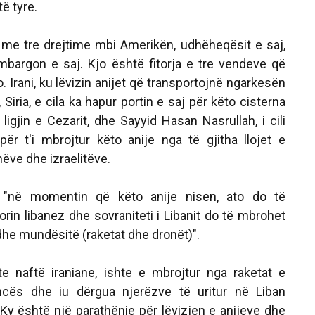
të tyre.
e me tre drejtime mbi Amerikën, udhëheqësit e saj,
bargon e saj. Kjo është fitorja e tre vendeve që
 Irani, ku lëvizin anijet që transportojnë ngarkesën
 Siria, e cila ka hapur portin e saj për këto cisterna
igjin e Cezarit, dhe Sayyid Hasan Nasrullah, i cili
ër t'i mbrojtur këto anije nga të gjitha llojet e
ëve dhe izraelitëve.
e "në momentin që këto anije nisen, ato do të
rin libanez dhe sovraniteti i Libanit do të mbrohet
dhe mundësitë (raketat dhe dronët)".
e naftë iraniane, ishte e mbrojtur nga raketat e
ncës dhe iu dërgua njerëzve të uritur në Liban
Ky është një parathënie për lëvizjen e anijeve dhe