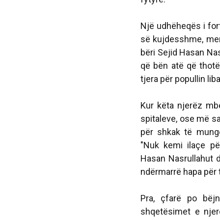
Një udhëheqës i fort
së kujdesshme, merr
bëri Sejid Hasan Nas
që bën atë që thotë
tjera për popullin lib
Kur këta njerëz mbe
spitaleve, ose më s
për shkak të munge
"Nuk kemi ilaçe për
Hasan Nasrullahut 
ndërmarrë hapa për 
Pra, çfarë po bëjn
shqetësimet e njerë