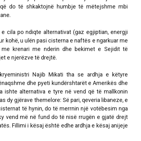
ra që do të shkaktojnë humbje të mëtejshme mbi
ane.
e cila po ndiqte alternativat (gaz egjiptian, energji
r kohë, u ulën pasi cisterna e naftës e ngarkuar me
izi me krenari me nderin dhe bekimet e Sejidit të
et e njerëzve të drejtë.
yeministri Najib Mikati tha se ardhja e këtyre
kënaqshme dhe pyeti kundërshtarët e Amerikës dhe
la ishte alternativa e tyre në vend që të mallkonin
as dy gjërave themelore: Së pari, qeveria libaneze, e
cisternat të hynin, do të merrnin një votëbesim nga
 ky vend më në fund do të nisë rrugën e gjatë drejt
tës. Fillimi i kësaj është edhe ardhja e kësaj anijeje