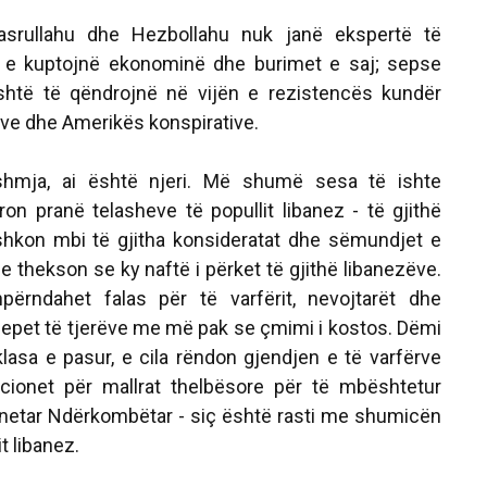
srullahu dhe Hezbollahu nuk janë ekspertë të
uk e kuptojnë ekonominë dhe burimet e saj; sepse
 është të qëndrojnë në vijën e rezistencës kundër
ve dhe Amerikës konspirative.
hmja, ai është njeri. Më shumë sesa të ishte
on pranë telasheve të popullit libanez - të gjithë
i shkon mbi të gjitha konsideratat dhe sëmundjet e
he thekson se ky naftë i përket të gjithë libanezëve.
ërndahet falas për të varfërit, nevojtarët dhe
u jepet të tjerëve me më pak se çmimi i kostos. Dëmi
lasa e pasur, e cila rëndon gjendjen e të varfërve
ionet për mallrat thelbësore për të mbështetur
netar Ndërkombëtar - siç është rasti me shumicën
t libanez.