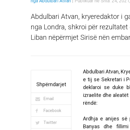
nga Abdulbari Atvan
|
Publikuar në Shta. 24, 2021,
Abdulbari Atvan, kryeredaktor i
nga Londra, shkroi për rezultatet 
Liban nëpërmjet Sirisë nën emba
Abdulbari Atvan, Kry
e tij se Sekretari i
Shpërndarjet
deklaroi se duke b
izraelite dhe aleatë
Email
rëndë:
Facebook
Ardhja e anijes së 
Twitter
Banyas dhe fillimi