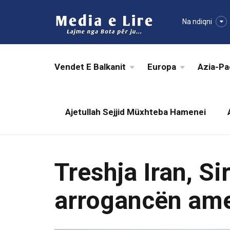
Na ndiqni
Vendet E Balkanit
Europa
Azia-Pa
Ajetullah Sejjid Müxhteba Hamenei
Treshja Iran, S
arrogancën am