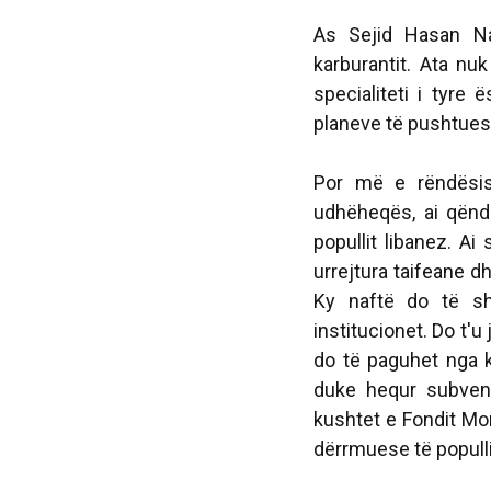
As Sejid Hasan Na
karburantit. Ata n
specialiteti i tyre
planeve të pushtues
Por më e rëndësis
udhëheqës, ai qëndr
popullit libanez. A
urrejtura taifeane d
Ky naftë do të shp
institucionet. Do t'
do të paguhet nga k
duke hequr subvenc
kushtet e Fondit Mo
dërrmuese të populli