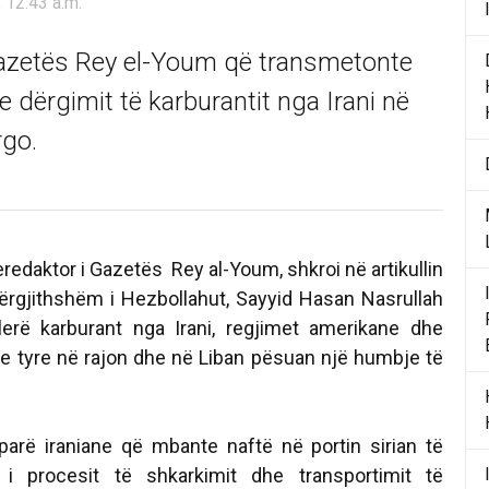
 12:43 a.m.
 gazetës Rey el-Youm që transmetonte
e dërgimit të karburantit nga Irani në
rgo.
eredaktor i Gazetës Rey al-Youm, shkroi në artikullin
 Përgjithshëm i Hezbollahut, Sayyid Hasan Nasrullah
lerë karburant nga Irani, regjimet amerikane dhe
t e tyre në rajon dhe në Liban pësuan një humbje të
parë iraniane që mbante naftë në portin sirian të
 i procesit të shkarkimit dhe transportimit të