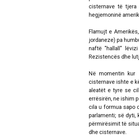
cisternave të tje
hegjemoninë amerik
Flamujt e Amerikës, 
jordaneze) pa humbu
naftë "hallall" lëv
Rezistencës dhe lutj
Në momentin kur kr
cisternave ishte e 
aleatët e tyre se ci
errësirën, ne ishim p
cila u formua sapo 
parlamenti; së dyti,
përmirësimit të situa
dhe cisternave.