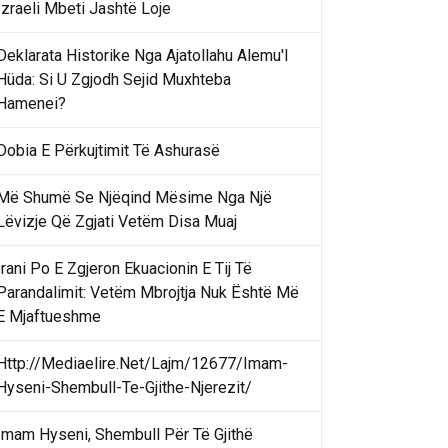
Izraeli Mbeti Jashtë Loje
Deklarata Historike Nga Ajatollahu Alemu'l
Hüda: Si U Zgjodh Sejid Muxhteba
Hamenei?
Dobia E Përkujtimit Të Ashurasë
Më Shumë Se Njëqind Mësime Nga Një
Lëvizje Që Zgjati Vetëm Disa Muaj
Irani Po E Zgjeron Ekuacionin E Tij Të
Parandalimit: Vetëm Mbrojtja Nuk Është Më
E Mjaftueshme
Http://Mediaelire.Net/Lajm/12677/Imam-
Hyseni-Shembull-Te-Gjithe-Njerezit/
Imam Hyseni, Shembull Për Të Gjithë