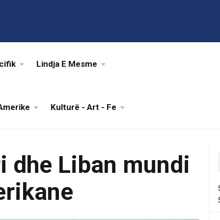
cifik
Lindja E Mesme
Amerike
Kulturë - Art - Fe
iri dhe Liban mundi
erikane