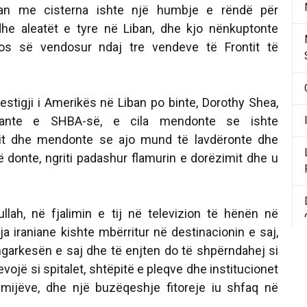
an me cisterna ishte një humbje e rëndë për
dhe aleatët e tyre në Liban, dhe kjo nënkuptonte
os së vendosur ndaj tre vendeve të Frontit të
estigji i Amerikës në Liban po binte, Dorothy Shea,
gante e SHBA-së, e cila mendonte se ishte
nit dhe mendonte se ajo mund të lavdëronte dhe
ë donte, ngriti padashur flamurin e dorëzimit dhe u
lah, në fjalimin e tij në televizion të hënën në
a iraniane kishte mbërritur në destinacionin e saj,
 ngarkesën e saj dhe të enjten do të shpërndahej si
vojë si spitalet, shtëpitë e pleqve dhe institucionet
mijëve, dhe një buzëqeshje fitoreje iu shfaq në