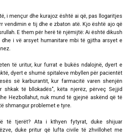
ë, i mençur dhe kurajoz është ai që, pas llogaritjes
 vendimin e tij dhe e zbaton atë. Kjo është ajo që
rullah. E them për herë të njëmijtë: Ai është dikush
 dhe i vë arsyet humanitare mbi të gjitha arsyet e
anez.
ten të uritur, kur furrat e bukës ndalojnë, dyert e
aktë, dyert e shumë spitaleve mbyllen për pacientët
sës së karburantit, kur farmacitë varen shenjën
 shkak të bllokadës", këta njerëz, përveç Sejjid
dhe Hezbollahut, nuk mund të gjejnë askënd që të
të shmangur problemet e tyre.
ë të tjerët? Ata i kthyen fytyrat, duke shijuar
zve, duke pritur që lufta civile të zhvillohet me