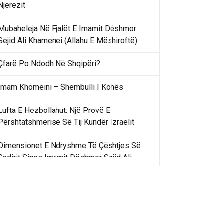
Njerëzit
Mubaheleja Në Fjalët E Imamit Dëshmor
Sejid Ali Khamenei (Allahu E Mëshiroftë)
Çfarë Po Ndodh Në Shqipëri?
Imam Khomeini – Shembulli I Kohës
Lufta E Hezbollahut: Një Provë E
Përshtatshmërisë Së Tij Kundër Izraelit
Dimensionet E Ndryshme Të Çështjes Së
Gadirit Sipas Imamit Dëshmor Sejid Ali
Khamenei
Gadir Khummi Në Fjalët E Imamit Dëshmor
Sejid Ali Khamenei (Allahu Ia Shenjtërofzë
Sekretet)