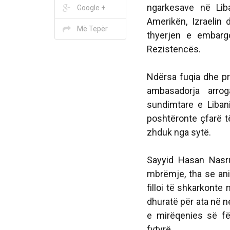
ngarkesave në Lib
Google +
Amerikën, Izraelin 
Më Tepër
thyerjen e embarg
Rezistencës.
Ndërsa fuqia dhe pr
ambasadorja arro
sundimtare e Liba
poshtëronte çfarë t
zhduk nga sytë.
Sayyid Hasan Nasrul
mbrëmje, tha se anij
filloi të shkarkonte
dhuratë për ata në ne
e mirëqenies së fë
fytyrë.