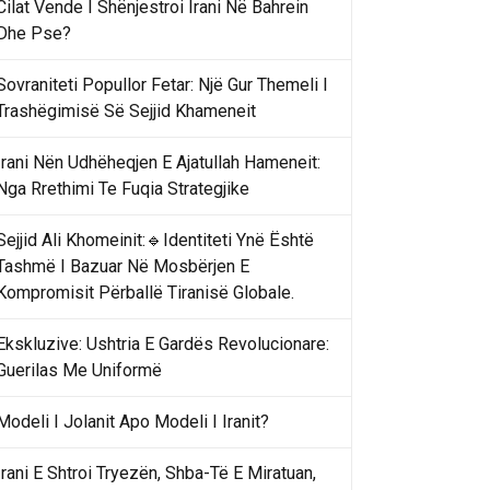
Cilat Vende I Shënjestroi Irani Në Bahrein
Dhe Pse?
Sovraniteti Popullor Fetar: Një Gur Themeli I
Trashëgimisë Së Sejjid Khameneit
Irani Nën Udhëheqjen E Ajatullah Hameneit:
Nga Rrethimi Te Fuqia Strategjike
Sejjid Ali Khomeinit:🔹Identiteti Ynë Është
Tashmë I Bazuar Në Mosbërjen E
Kompromisit Përballë Tiranisë Globale.
Ekskluzive: Ushtria E Gardës Revolucionare:
Guerilas Me Uniformë
Modeli I Jolanit Apo Modeli I Iranit?
Irani E Shtroi Tryezën, Shba-Të E Miratuan,