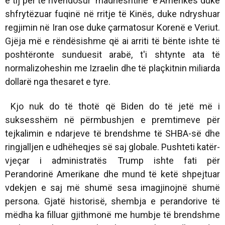
e tij për të rivendosur 'madhështinë' e Amerikës duke
shfrytëzuar fuqinë në rritje të Kinës, duke ndryshuar
regjimin në Iran ose duke çarmatosur Korenë e Veriut.
Gjëja më e rëndësishme që ai arriti të bënte ishte të
poshtëronte sunduesit arabë, t'i shtynte ata të
normalizoheshin me Izraelin dhe të plaçkitnin miliarda
dollarë nga thesaret e tyre.
Kjo nuk do të thotë që Biden do të jetë më i
suksesshëm në përmbushjen e premtimeve për
tejkalimin e ndarjeve të brendshme të SHBA-së dhe
ringjalljen e udhëheqjes së saj globale. Pushteti katër-
vjeçar i administratës Trump ishte fati për
Perandorinë Amerikane dhe mund të ketë shpejtuar
vdekjen e saj më shumë sesa imagjinojnë shumë
persona. Gjatë historisë, shembja e perandorive të
mëdha ka filluar gjithmonë me humbje të brendshme