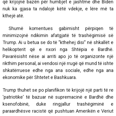
që krijojnë bazën për humbjet e jashtme dhe Biden
nuk ka gjasa ta ndalojë këtë vdekje, e lëre më ta
kthejë atë.
Shumë komentues gabimisht përpiqen të
minimizojnë ndikimin afatgjatë të trashëgimisë së
Trump. Ai u betua se do të "kthehej disi" në shkallët e
helikopterit që e nxori nga Shtëpia e Bardhë.
Pavarësisht nëse ai arriti apo jo të organizonte një
rikthim personal, ai vendosi një rrugë që mund të ishte
shkatërruese edhe nga ana sociale, edhe nga ana
ekonomike për Shtetet e Bashkuara.
Trump thuhet se po planifikon të krijojë një parti të re
'patriotike' të bazuar në supremacinë e Bardhë dhe
ksenofobinë, duke ringjallur trashëgiminë e
paraardhësve racistë që pushtuan Amerikën e Veriut