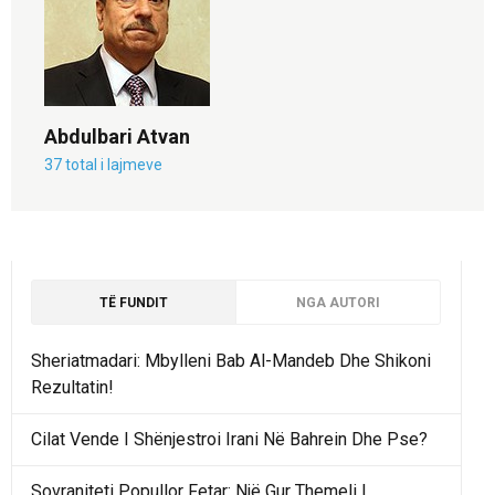
Abdulbari Atvan
37 total i lajmeve
TË FUNDIT
NGA AUTORI
Sheriatmadari: Mbylleni Bab Al-Mandeb Dhe Shikoni
Rezultatin!
Cilat Vende I Shënjestroi Irani Në Bahrein Dhe Pse?
Sovraniteti Popullor Fetar: Një Gur Themeli I