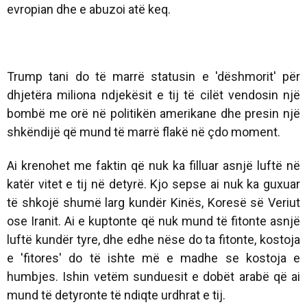
evropian dhe e abuzoi atë keq.
Trump tani do të marrë statusin e 'dëshmorit' për
dhjetëra miliona ndjekësit e tij të cilët vendosin një
bombë me orë në politikën amerikane dhe presin një
shkëndijë që mund të marrë flakë në çdo moment.
Ai krenohet me faktin që nuk ka filluar asnjë luftë në
katër vitet e tij në detyrë. Kjo sepse ai nuk ka guxuar
të shkojë shumë larg kundër Kinës, Koresë së Veriut
ose Iranit. Ai e kuptonte që nuk mund të fitonte asnjë
luftë kundër tyre, dhe edhe nëse do ta fitonte, kostoja
e 'fitores' do të ishte më e madhe se kostoja e
humbjes. Ishin vetëm sunduesit e dobët arabë që ai
mund të detyronte të ndiqte urdhrat e tij.