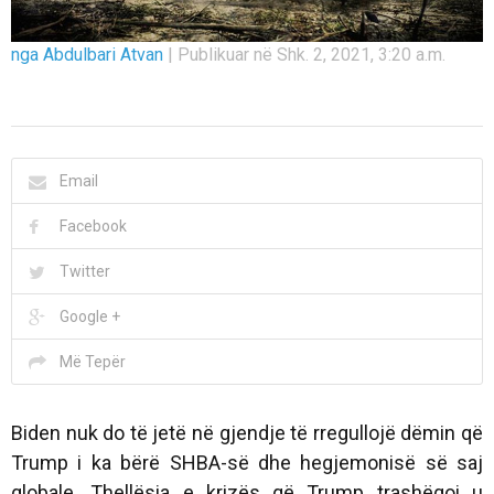
nga Abdulbari Atvan
|
Publikuar në Shk. 2, 2021, 3:20 a.m.
Email
Facebook
Twitter
Google +
Më Tepër
Biden nuk do të jetë në gjendje të rregullojë dëmin që
Trump i ka bërë SHBA-së dhe hegjemonisë së saj
globale. Thellësia e krizës që Trump trashëgoi u