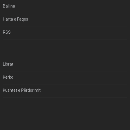
Ekuilibrat E Pushtetit Në Azinë Perëndimore?
Ballina
Hormuzi: Fillimi I Fundit Të Hegjemonisë Amerikane
Harta e Faqes
Për Çfarë Po Negocioni?
RSS
Librat
Kërko
Kushtet e Përdorimit
Kontakt
Të Drejtat e Autorit