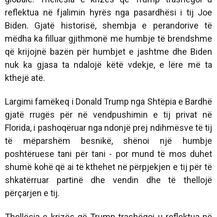
reflektua në fjalimin hyrës nga pasardhësi i tij Joe
Biden. Gjatë historisë, shembja e perandorive të
mëdha ka filluar gjithmonë me humbje të brendshme
që krijojnë bazën për humbjet e jashtme dhe Biden
nuk ka gjasa ta ndalojë këtë vdekje, e lëre më ta
kthejë atë.
Largimi famëkeq i Donald Trump nga Shtëpia e Bardhë
gjatë rrugës për në vendpushimin e tij privat në
Florida, i pashoqëruar nga ndonjë prej ndihmësve të tij
të mëparshëm besnikë, shënoi një humbje
poshtëruese tani për tani - por mund të mos duhet
shumë kohë që ai të kthehet në përpjekjen e tij për të
shkatërruar partinë dhe vendin dhe të thellojë
përçarjen e tij.
Thellësia e krizës që Trump trashëgoi u reflektua në