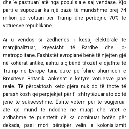
dhe 'e pastruan' atë nga popullsia e saj vendase. Kjo
parti e supozuar ka një bazë të mundshme prej 74
milion që votuan për Trump dhe përbëjnë 70% të
votuesve republikanë.
Ai u vendos si zëdhënësi i kësaj elektorale të
margjinalizuar, kryesisht të Bardhë dhe jo-
metropolitane. Fashistët evropianë bënë të njëjtën gjë
në kohërat antike, ashtu siç bënë tifozët e djathtë të
Trump në Evropë tani, duke përfshirë shumicën e
Brexitëve Britanik. Ankesat e këtyre votuesve janë
reale. Të përcaktosh këto gjëra nuk do të thotë të
parashikosh që përpjekjet për t'i shfrytëzuar ato do të
jenë të suksesshme. Është vetëm për të sugjeruar
atë që mund të ndodhë në muajt dhe vitet e
ardhshme të pushtetit që ka dominuar botën për
dekada, pasi mori përsipër velin e kolonializmit