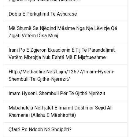
Dobia E Përkujtimit Të Ashurasë
Më Shumë Se Njëqind Mësime Nga Një Lëvizje Që
Zgjati Vetëm Disa Muaj
Irani Po E Zgjeron Ekuacionin E Tij Të Parandalimit:
Vetëm Mbrojtja Nuk Është Më E Mjaftueshme
Http://Mediaelire.Net/Lajm/12677/Imam-Hyseni-
Shembull-Te-Gjithe-Njerezit/
Imam Hyseni, Shembull Për Të Gjithë Njerëzit
Mubaheleja Në Fjalët E Imamit Dëshmor Sejid Ali
Khamenei (Allahu E Mëshiroftë)
Çfarë Po Ndodh Në Shqipëri?