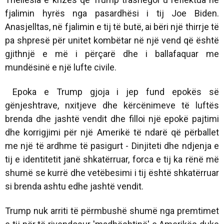
fjalimin hyrës nga pasardhësi i tij Joe Biden.
Anasjelltas, në fjalimin e tij të butë, ai bëri një thirrje të
pa shpresë për unitet kombëtar në një vend që është
gjithnjë e më i përçarë dhe i ballafaquar me
mundësinë e një lufte civile.
Epoka e Trump gjoja i jep fund epokës së
gënjeshtrave, nxitjeve dhe kërcënimeve të luftës
brenda dhe jashtë vendit dhe filloi një epokë pajtimi
dhe korrigjimi për një Amerikë të ndarë që përballet
me një të ardhme të pasigurt - Dinjiteti dhe ndjenja e
tij e identitetit janë shkatërruar, forca e tij ka rënë më
shumë se kurrë dhe vetëbesimi i tij është shkatërruar
si brenda ashtu edhe jashtë vendit.
Trump nuk arriti të përmbushë shumë nga premtimet