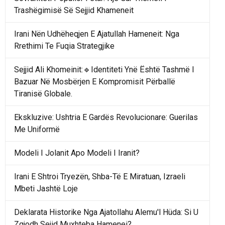
Trashëgimisë Së Sejjid Khameneit
Irani Nën Udhëheqjen E Ajatullah Hameneit: Nga
Rrethimi Te Fuqia Strategjike
Sejjid Ali Khomeinit:🔹Identiteti Ynë Është Tashmë I
Bazuar Në Mosbërjen E Kompromisit Përballë
Tiranisë Globale.
Ekskluzive: Ushtria E Gardës Revolucionare: Guerilas
Me Uniformë
Modeli I Jolanit Apo Modeli I Iranit?
Irani E Shtroi Tryezën, Shba-Të E Miratuan, Izraeli
Mbeti Jashtë Loje
Deklarata Historike Nga Ajatollahu Alemu'l Hüda: Si U
Zgjodh Sejid Muxhteba Hamenei?