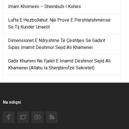
Imam Khomeini – Shembulli I Kohës
Lufta E Hezbollahut: Një Provë E Përshtatshmërisë
Së Tij Kundër Izraelit
Dimensionet E Ndryshme Të Çështjes Së Gadirit
Sipas Imamit Dëshmor Sejid Ali Khamenei
Gadir Khummi Në Fjalët E Imamit Dëshmor Sejid Ali
Khamenei (Allahu Ia Shenjtërofzë Sekretet)
Një Rend Rajonal I Udhëhequr Nga Irani Kundrejt Një
Rendi Rajonal Të Udhëhequr Nga Izraeli
Filmi I Shkurtër Iranian “Pasta Alfredo” Ka Udhëtuar
Na ndiqni
Për Në Shqipëri.
Si I Ndryshoi Rezistenca E Guximshme E Iranit