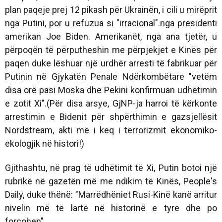
plan paqeje prej 12 pikash për Ukrainën, i cili u mirëprit
nga Putini, por u refuzua si "irracional".nga presidenti
amerikan Joe Biden. Amerikanët, nga ana tjetër, u
përpoqën të përputheshin me përpjekjet e Kinës për
paqen duke lëshuar një urdhër arresti të fabrikuar për
Putinin në Gjykatën Penale Ndërkombëtare "vetëm
disa orë pasi Moska dhe Pekini konfirmuan udhëtimin
e zotit Xi".(Për disa arsye, GjNP-ja harroi të kërkonte
arrestimin e Bidenit për shpërthimin e gazsjellësit
Nordstream, akti më i keq i terrorizmit ekonomiko-
ekologjik në histori!)
Gjithashtu, në prag të udhëtimit të Xi, Putin botoi një
rubrikë në gazetën më me ndikim të Kinës, People's
Daily, duke thënë: "Marrëdhëniet Rusi-Kinë kanë arritur
nivelin më të lartë në historinë e tyre dhe po
forcohen".