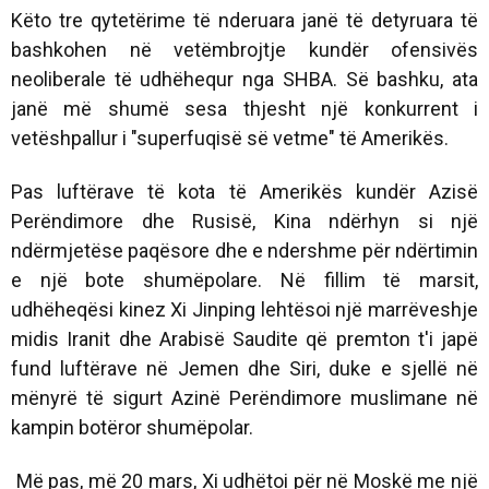
Këto tre qytetërime të nderuara janë të detyruara të
bashkohen në vetëmbrojtje kundër ofensivës
neoliberale të udhëhequr nga SHBA. Së bashku, ata
janë më shumë sesa thjesht një konkurrent i
vetëshpallur i "superfuqisë së vetme" të Amerikës.
Pas luftërave të kota të Amerikës kundër Azisë
Perëndimore dhe Rusisë, Kina ndërhyn si një
ndërmjetëse paqësore dhe e ndershme për ndërtimin
e një bote shumëpolare. Në fillim të marsit,
udhëheqësi kinez Xi Jinping lehtësoi një marrëveshje
midis Iranit dhe Arabisë Saudite që premton t'i japë
fund luftërave në Jemen dhe Siri, duke e sjellë në
mënyrë të sigurt Azinë Perëndimore muslimane në
kampin botëror shumëpolar.
Më pas, më 20 mars, Xi udhëtoi për në Moskë me një