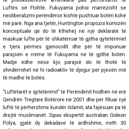
Luftës së Ftohtë. Fukuyama pohoi marrëzisht se
neoliberalizmi perëndimor kishte pushtuar botën kohë
më parë. Nga ana tjetër, Huntington propozoi kornizën
konceptuale që do të kthehej në një deklaratë të
maskuar lufte për të shkatërruar të gjitha qytetërimet
e tjera përmes gjenocidit dhe për të imponuar
parajsën e rreme të Fukuyama në të gjithë botën.
Madje edhe nëse kjo parajsë do të thotë të
shndërrohet në hi radioaktiv të djegur për pjesën më
të madhe të botës.
"Luftëtarët e qytetërimit" të Perëndimit hodhën në erë
Qendrën Tregtare Botërore në 2001 dhe për filluar një
luftë të përhershme kundër Islamit, ata fajësuan pa të
drejtë muslimanët. Sipas ekspertit australian Gideon
Polya, gjatë dy dekadave të ardhshme, rreth 30