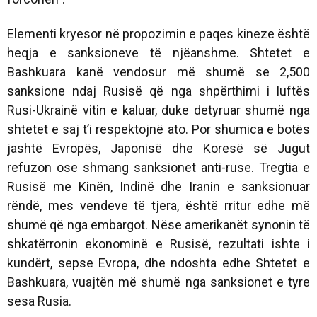
Elementi kryesor në propozimin e paqes kineze është
heqja e sanksioneve të njëanshme. Shtetet e
Bashkuara kanë vendosur më shumë se 2,500
sanksione ndaj Rusisë që nga shpërthimi i luftës
Rusi-Ukrainë vitin e kaluar, duke detyruar shumë nga
shtetet e saj t’i respektojnë ato. Por shumica e botës
jashtë Evropës, Japonisë dhe Koresë së Jugut
refuzon ose shmang sanksionet anti-ruse. Tregtia e
Rusisë me Kinën, Indinë dhe Iranin e sanksionuar
rëndë, mes vendeve të tjera, është rritur edhe më
shumë që nga embargot. Nëse amerikanët synonin të
shkatërronin ekonominë e Rusisë, rezultati ishte i
kundërt, sepse Evropa, dhe ndoshta edhe Shtetet e
Bashkuara, vuajtën më shumë nga sanksionet e tyre
sesa Rusia.