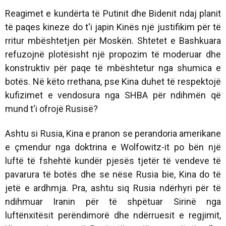
Reagimet e kundërta të Putinit dhe Bidenit ndaj planit
të paqes kineze do t'i japin Kinës një justifikim për të
rritur mbështetjen për Moskën. Shtetet e Bashkuara
refuzojnë plotësisht një propozim të moderuar dhe
konstruktiv për paqe të mbështetur nga shumica e
botës. Në këto rrethana, pse Kina duhet të respektojë
kufizimet e vendosura nga SHBA për ndihmën që
mund t'i ofrojë Rusisë?
Ashtu si Rusia, Kina e pranon se perandoria amerikane
e çmendur nga doktrina e Wolfowitz-it po bën një
luftë të fshehtë kundër pjesës tjetër të vendeve të
pavarura të botës dhe se nëse Rusia bie, Kina do të
jetë e ardhmja. Pra, ashtu siq Rusia ndërhyri për të
ndihmuar Iranin për të shpëtuar Sirinë nga
luftënxitësit perëndimorë dhe ndërruesit e regjimit,