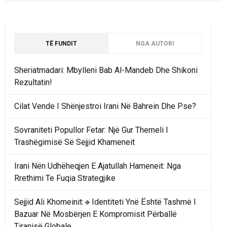
TË FUNDIT
NGA AUTORI
Sheriatmadari: Mbylleni Bab Al-Mandeb Dhe Shikoni
Rezultatin!
Cilat Vende I Shënjestroi Irani Në Bahrein Dhe Pse?
Sovraniteti Popullor Fetar: Një Gur Themeli I
Trashëgimisë Së Sejjid Khameneit
Irani Nën Udhëheqjen E Ajatullah Hameneit: Nga
Rrethimi Te Fuqia Strategjike
Sejjid Ali Khomeinit:🔹Identiteti Ynë Është Tashmë I
Bazuar Në Mosbërjen E Kompromisit Përballë
Tiranisë Globale.