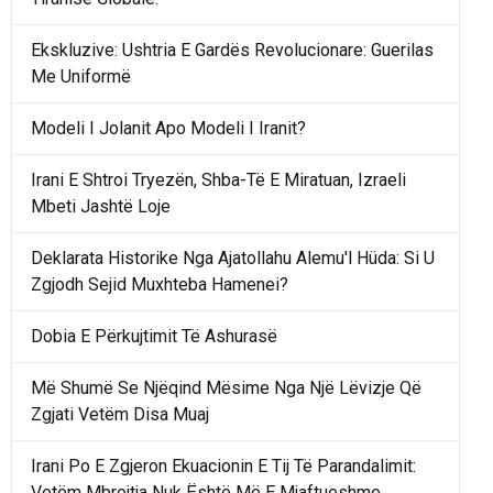
Ekskluzive: Ushtria E Gardës Revolucionare: Guerilas
Me Uniformë
Modeli I Jolanit Apo Modeli I Iranit?
Irani E Shtroi Tryezën, Shba-Të E Miratuan, Izraeli
Mbeti Jashtë Loje
Deklarata Historike Nga Ajatollahu Alemu'l Hüda: Si U
Zgjodh Sejid Muxhteba Hamenei?
Dobia E Përkujtimit Të Ashurasë
Më Shumë Se Njëqind Mësime Nga Një Lëvizje Që
Zgjati Vetëm Disa Muaj
Irani Po E Zgjeron Ekuacionin E Tij Të Parandalimit:
Vetëm Mbrojtja Nuk Është Më E Mjaftueshme