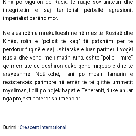
Kina po siguron që Rusia të ruajë sovranitetin dhe
integritetin e saj territorial përballë agresionit
imperialist perëndimor.
Në aleancën e mrekullueshme në mes të Rusisë dhe
Kinës, rolin e "policit të keq" të gatshëm për të
përdorur fuqinë e saj ushtarake e luan partneri i vogël
Rusia, dhe vendi më i madh, Kina, është "polici i mirë"
që merr atë që dëshiron duke qenë miqësore dhe të
arsyeshme. Ndërkohë, Irani po mban flamurin e
rezistencës parimore në emër të të gjithë ummetit
mysliman, i cili po ndjek hapat e Teheranit, duke anuar
nga projekti botëror shumëpolar.
Burimi :
Crescent International