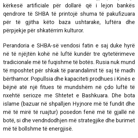
kërkesë artificiale për dollarë që i lejon bankës
qendrore të SHBA të printojë shuma të pakufizuara
për të gjitha këto baza ushtarake, luftëra dhe
përpjekje për shkatërrim kulturor.
Perandoria e SHBA-së vendosi fatin e saj duke hyrë
në të njëjtën kohë në luftë kundër tre qytetërimeve
tradicionale më të fuqishme të botës. Rusia nuk mund
të mposhtet për shkak të parandalimit të saj të madh
bërthamor. Popullsia dhe kapaciteti prodhues i Kinës e
bëjnë atë një fitues të mundshëm në çdo luftë të
nxehtë serioze me Shtetet e Bashkuara. Dhe bota
islame (bazuar në shpalljen Hyjnore më të fundit dhe
më të mirë të ruajtur) posedon fenë më të gjallë në
botë, si dhe vendndodhjen më strategjike dhe burimet
më të bollshme të energjisë.