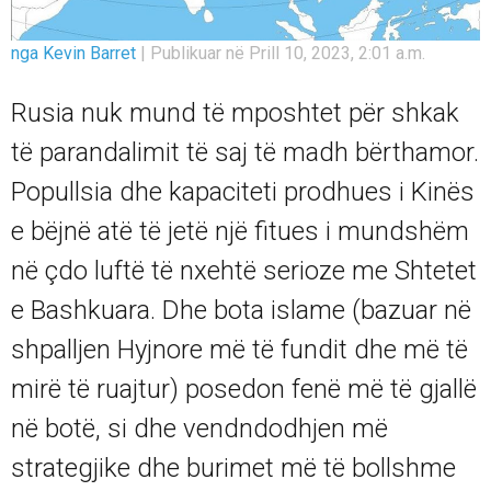
nga Kevin Barret
|
Publikuar në Prill 10, 2023, 2:01 a.m.
Rusia nuk mund të mposhtet për shkak
të parandalimit të saj të madh bërthamor.
Popullsia dhe kapaciteti prodhues i Kinës
e bëjnë atë të jetë një fitues i mundshëm
në çdo luftë të nxehtë serioze me Shtetet
e Bashkuara. Dhe bota islame (bazuar në
shpalljen Hyjnore më të fundit dhe më të
mirë të ruajtur) posedon fenë më të gjallë
në botë, si dhe vendndodhjen më
strategjike dhe burimet më të bollshme