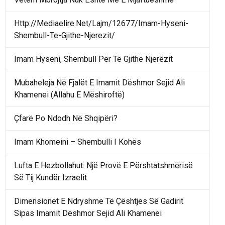
Http://Mediaelire.Net/Lajm/12677/Imam-Hyseni-
Shembull-Te-Gjithe-Njerezit/
Imam Hyseni, Shembull Për Të Gjithë Njerëzit
Mubaheleja Në Fjalët E Imamit Dëshmor Sejid Ali
Khamenei (Allahu E Mëshiroftë)
Çfarë Po Ndodh Në Shqipëri?
Imam Khomeini – Shembulli I Kohës
Lufta E Hezbollahut: Një Provë E Përshtatshmërisë
Së Tij Kundër Izraelit
Dimensionet E Ndryshme Të Çështjes Së Gadirit
Sipas Imamit Dëshmor Sejid Ali Khamenei