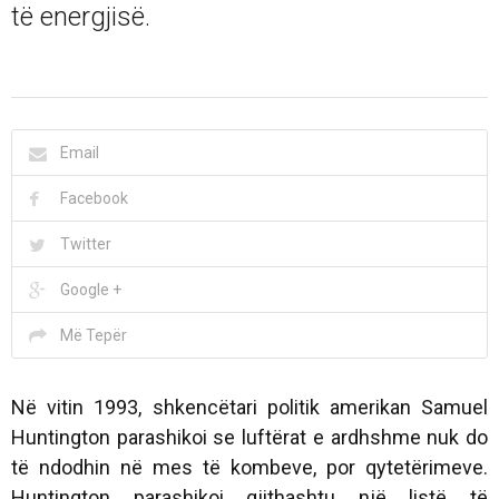
të energjisë.
Email
Facebook
Twitter
Google +
Më Tepër
Në vitin 1993, shkencëtari politik amerikan Samuel
Huntington parashikoi se luftërat e ardhshme nuk do
të ndodhin në mes të kombeve, por qytetërimeve.
Huntington parashikoi gjithashtu një listë të