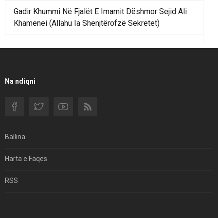
Gadir Khummi Në Fjalët E Imamit Dëshmor Sejid Ali
Khamenei (Allahu Ia Shenjtërofzë Sekretet)
Një Rend Rajonal I Udhëhequr Nga Irani Kundrejt Një
Rendi Rajonal Të Udhëhequr Nga Izraeli
Filmi I Shkurtër Iranian “Pasta Alfredo” Ka Udhëtuar
Na ndiqni
Për Në Shqipëri.
Si I Ndryshoi Rezistenca E Guximshme E Iranit
Ekuilibrat E Pushtetit Në Azinë Perëndimore?
Ballina
Hormuzi: Fillimi I Fundit Të Hegjemonisë Amerikane
Harta e Faqes
Për Çfarë Po Negocioni?
RSS