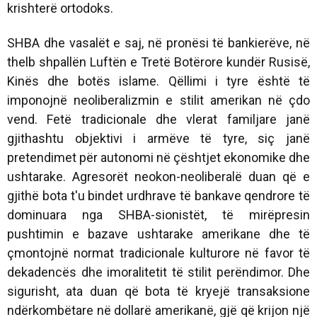
krishterë ortodoks.
SHBA dhe vasalët e saj, në pronësi të bankierëve, në
thelb shpallën Luftën e Tretë Botërore kundër Rusisë,
Kinës dhe botës islame. Qëllimi i tyre është të
imponojnë neoliberalizmin e stilit amerikan në çdo
vend. Fetë tradicionale dhe vlerat familjare janë
gjithashtu objektivi i armëve të tyre, siç janë
pretendimet për autonomi në çështjet ekonomike dhe
ushtarake. Agresorët neokon-neoliberalë duan që e
gjithë bota t'u bindet urdhrave të bankave qendrore të
dominuara nga SHBA-sionistët, të mirëpresin
pushtimin e bazave ushtarake amerikane dhe të
çmontojnë normat tradicionale kulturore në favor të
dekadencës dhe imoralitetit të stilit perëndimor. Dhe
sigurisht, ata duan që bota të kryejë transaksione
ndërkombëtare në dollarë amerikanë, gjë që krijon një