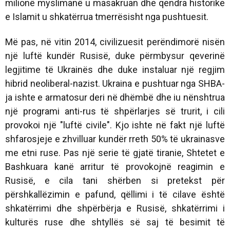
milionë myslimanë u masakruan dhe qendra historike
e Islamit u shkatërrua tmerrësisht nga pushtuesit.
Më pas, në vitin 2014, civilizuesit perëndimorë nisën
një luftë kundër Rusisë, duke përmbysur qeverinë
legjitime të Ukrainës dhe duke instaluar një regjim
hibrid neoliberal-nazist. Ukraina e pushtuar nga SHBA-
ja ishte e armatosur deri në dhëmbë dhe iu nënshtrua
një programi anti-rus të shpërlarjes së trurit, i cili
provokoi një "luftë civile". Kjo ishte në fakt një luftë
shfarosjeje e zhvilluar kundër rreth 50% të ukrainasve
me etni ruse. Pas një serie të gjatë tiranie, Shtetet e
Bashkuara kanë arritur të provokojnë reagimin e
Rusisë, e cila tani shërben si pretekst për
përshkallëzimin e pafund, qëllimi i të cilave është
shkatërrimi dhe shpërbërja e Rusisë, shkatërrimi i
kulturës ruse dhe shtyllës së saj të besimit të