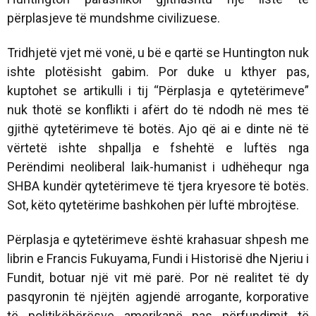
përplasjeve të mundshme civilizuese.
Tridhjetë vjet më vonë, u bë e qartë se Huntington nuk
ishte plotësisht gabim. Por duke u kthyer pas,
kuptohet se artikulli i tij “Përplasja e qytetërimeve”
nuk thotë se konflikti i afërt do të ndodh në mes të
gjithë qytetërimeve të botës. Ajo që ai e dinte në të
vërtetë ishte shpallja e fshehtë e luftës nga
Perëndimi neoliberal laik-humanist i udhëhequr nga
SHBA kundër qytetërimeve të tjera kryesore të botës.
Sot, këto qytetërime bashkohen për luftë mbrojtëse.
Përplasja e qytetërimeve është krahasuar shpesh me
librin e Francis Fukuyama, Fundi i Historisë dhe Njeriu i
Fundit, botuar një vit më parë. Por në realitet të dy
pasqyronin të njëjtën agjendë arrogante, korporative
të politikëbërësve amerikanë pas përfundimit të