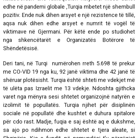
edhe në pandemi globale ,Turqia mbetet një shembull
pozitiv. Ende nuk dihen arsyet e një rezistence të tillë,
aqsa nuk dihen edhe arsyet e numrit të vogël të
viktimave në Gjermani. Për këtë ende po studiohet
nga shkencëtarët e Organizatës Botërore të
Shëndetësisë.
Deri tani, në Turqi numërohen rreth 5.698 të prekur
me CO-VID 19 nga ku, 92 janë viktima dhe 42 janë të
shëruar plotësisht. Turqia është shteti me vdekjet më
të ulëta pas Izraelit me 13 vdekje. Ndoshta gjithcka
varet nga mënyra sesi shtetet organizojnë natyrën e
izolimit të popullatës
. Turqia njihet për
disiplinën
sociale
në popullatë dhe kushtet e duhura spitalore
për cdo rast. Madje, fuqia e saj është aq e dukshme,
sa ajo po ndihmon edhe shtetet e tjera aleate, si