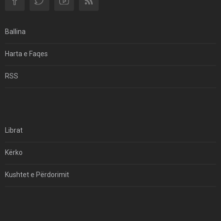
Si I Ndryshoi Rezistenca E Guximshme E Iranit
Ekuilibrat E Pushtetit Në Azinë Perëndimore?
Ballina
Hormuzi: Fillimi I Fundit Të Hegjemonisë Amerikane
Harta e Faqes
Për Çfarë Po Negocioni?
RSS
Librat
Kërko
Kushtet e Përdorimit
Kontakt