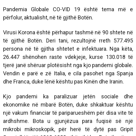
Pandemia Globale CO-VID 19 është tema më e
përfolur, aktualisht, në të gjithë Botën.
Virusi Korona është përhapur tashmë në 90 shtete në
të gjithë Botën. Deri tani, rezultojnë rreth 577.495
persona në të gjitha shtetet e infektuara. Nga këta,
26.447 shënohen raste vdekjeje, kurse 130.018 të
tjerë janë shëruar plotësisht nga kjo pandemi globale.
Vendin e parë e zë Italia, e cila pasohet nga Spanja
dhe Franca, duke lënë kështu pas Kinën dhe Iranin.
Kjo pandemi ka paralizuar jetën sociale dhe
ekonomike në mbarë Botën, duke shkaktuar kështu
një vakum financiar të pariparueshëm për disa vite të
ardhshme. Bota u gjunjëzua para fuqisë së një
mikrobi mikroskopik, për herë të dytë pas Gripit