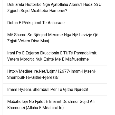
Deklarata Historike Nga Ajatollahu Alemu'l Hüda: Si U
Zgjodh Sejid Muxhteba Hamenei?
Dobia E Përkujtimit Të Ashurasë
Më Shumë Se Njëqind Mësime Nga Një Lëvizje Që
Zgjati Vetëm Disa Muaj
Irani Po E Zgjeron Ekuacionin E Tij Të Parandalimit:
Vetëm Mbrojtja Nuk Është Më E Mjaftueshme
Http://Mediaelire.Net/Lajm/12677/Imam-Hyseni-
Shembull-Te-Gjithe-Njerezit/
Imam Hyseni, Shembull Për Të Gjithë Njerëzit
Mubaheleja Në Fjalët E Imamit Dëshmor Sejid Ali
Khamenei (Allahu E Mëshiroftë)