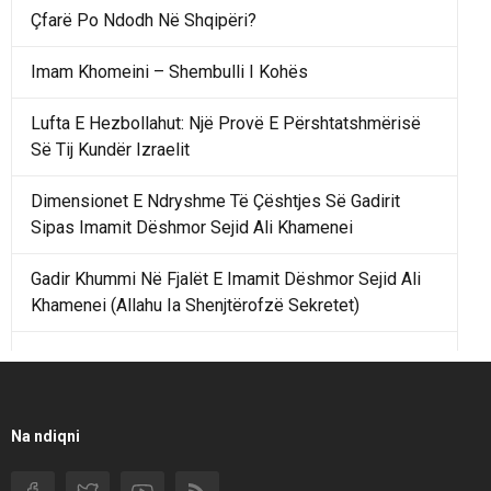
Çfarë Po Ndodh Në Shqipëri?
Imam Khomeini – Shembulli I Kohës
Lufta E Hezbollahut: Një Provë E Përshtatshmërisë
Së Tij Kundër Izraelit
Dimensionet E Ndryshme Të Çështjes Së Gadirit
Sipas Imamit Dëshmor Sejid Ali Khamenei
Gadir Khummi Në Fjalët E Imamit Dëshmor Sejid Ali
Khamenei (Allahu Ia Shenjtërofzë Sekretet)
Një Rend Rajonal I Udhëhequr Nga Irani Kundrejt Një
Rendi Rajonal Të Udhëhequr Nga Izraeli
Filmi I Shkurtër Iranian “Pasta Alfredo” Ka Udhëtuar
Na ndiqni
Për Në Shqipëri.