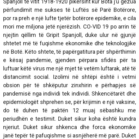
Spanjoll të vitit 1918-1920 pikërsiht kur Bota j’u gëzua
përfundimit me sukses të Luftës së Parë Botërore,
por ra preh e një lufte tjetër botërore epidemike, e cila
mori me miljona jetë njerëzish. CO-VID 19 po arrin të
njejtin qëllim të Gripit Spanjoll, duke ulur në gjunjë
shtetet më të fuqishme ekonomike dhe teknologjike
në Botë. Këto shtete, të papërgatitura për shpërthimin
e kësaj pandemie, gjenden përpara sfidës për ta
luftuar këtë virus me një mjet të vetëm luftarak, atë të
distancimit social
. Izolimi në shtëpi është i vetmi
obsion për të shkëputur zinxhirin e përhapjes së
pandemisë nga individi tek individi. Shkencëtarët dhe
epidemiologët shprehen se, për krijimin e një vaksine,
do të duhen të paktën 12 muaj sëbashku me
periudhën e testimit. Duket sikur koha është kundra
njeriut. Duket sikur shkenca dhe forca ekonomike
janë tepër të pafuqishme si asnjëherë më parë. Duket