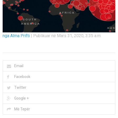
nga Alma Prifti
|
Publikuar në Mars 31, 2020, 3:35 a.m.
Email
Facebook
Twitter
Google +
Më Tepër