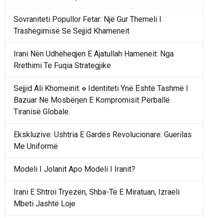
Sovraniteti Popullor Fetar: Një Gur Themeli I
Trashëgimisë Së Sejjid Khameneit
Irani Nën Udhëheqjen E Ajatullah Hameneit: Nga
Rrethimi Te Fuqia Strategjike
Sejjid Ali Khomeinit:🔹Identiteti Ynë Është Tashmë I
Bazuar Në Mosbërjen E Kompromisit Përballë
Tiranisë Globale.
Ekskluzive: Ushtria E Gardës Revolucionare: Guerilas
Me Uniformë
Modeli I Jolanit Apo Modeli I Iranit?
Irani E Shtroi Tryezën, Shba-Të E Miratuan, Izraeli
Mbeti Jashtë Loje