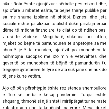
sikur Bota është gjunjëzuar përballë pesimizmit dhe,
ajo cfarë u mbetet është, të bëjnë thirrje publike për
sa më shumë izolime në shtëpi. Biznesi dhe jeta
sociale është paralizuar totalisht duke paralajmëruar
dëme të mëdha financiare, të cilat do të ndihen pasi
virusi të zhduket. Megjithatë, shkenca po lufton,
mjekët po bëjnë të pamundurën të shpëtojnë sa më
shumë jetë të munden, njerëzit po mundohen të
ndihmojnë sadopak me izolimin e vetevehtes dhe
qeveritë po mundohen të bëjnë të pamundurën t’u
tregojnë qytetarëve të tyre se ata nuk janë dhe nuk do
të jenë kurrë vetëm.
Ajo që bën përshtypje është rezistenca shembullore
e Turqisë përballë kësaj pandemie. Turqia është
shquar gjithmonë si një shtet i mirëpërgatitur në raste
katastrofash dhe fatkeqësish natyrore. Mesa duket