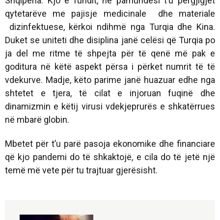
Shqipëria. Kjo e fundit, në pamundësi t’u përgjigjet
qytetarëve me pajisje medicinale dhe materiale
dizinfektuese, kërkoi ndihmë nga Turqia dhe Kina.
Duket se
uniteti
dhe
disiplina
janë celësi që Turqia po
ja del me ritme të shpejta për të qenë më pak e
goditura në këtë aspekt përsa i përket numrit të të
vdekurve. Madje, këto parime janë huazuar edhe nga
shtetet e tjera, të cilat e injoruan fuqinë dhe
dinamizmin e këtij virusi vdekjeprurës e shkatërrues
në mbarë globin.
Mbetet për t’u parë pasoja ekonomike dhe financiare
që kjo pandemi do të shkaktojë, e cila do të jetë një
temë më vete për tu trajtuar gjerësisht.