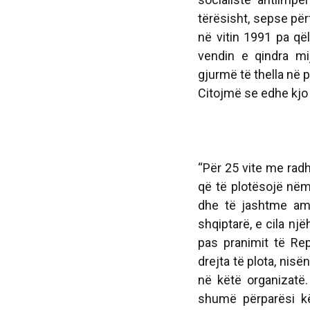
tërësisht, sepse për
në vitin 1991 pa që
vendin e qindra mij
gjurmë të thella në p
Citojmë se edhe kjo
“Për 25 vite me radh
që të plotësojë nëm
dhe të jashtme ame
shqiptarë, e cila nj
pas pranimit të Rep
drejta të plota, nis
në këtë organizatë.
shumë përparësi kë