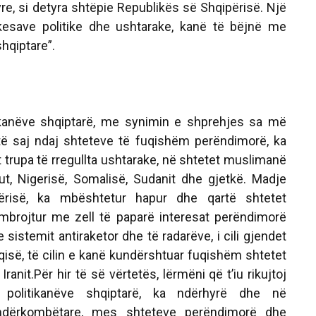
yre, si detyra shtëpie Republikës së Shqipërisë. Një
kesave politike dhe ushtarake, kanë të bëjnë me
shqiptare”.
tikanëve shqiptarë, me synimin e shprehjes sa më
 të saj ndaj shteteve të fuqishëm perëndimorë, ka
 trupa të rregullta ushtarake, në shtetet muslimanë
akut, Nigerisë, Somalisë, Sudanit dhe gjetkë. Madje
ërisë, ka mbështetur hapur dhe qartë shtetet
mbrojtur me zell të paparë interesat perëndimorë
sistemit antiraketor dhe të radarëve, i cili gjendet
qisë, të cilin e kanë kundërshtuar fuqishëm shtetet
ranit.Për hir të së vërtetës, lërmëni që t’iu rikujtoj
 politikanëve shqiptarë, ka ndërhyrë dhe në
ndërkombëtare, mes shteteve perëndimorë dhe