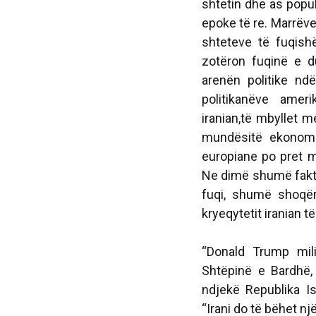
shtetin dhe as popul
epoke të re. Marrëve
shteteve të fuqish
zotëron fuqinë e du
arenën politike nd
politikanëve amer
iranian,të mbyllet 
mundësitë ekonomik
europiane po pret 
Ne dimë shumë fakti
fuqi, shumë shoqë
kryeqytetit iranian të
“Donald Trump milia
Shtëpinë e Bardhë,
ndjekë Republika I
“Irani do të bëhet n