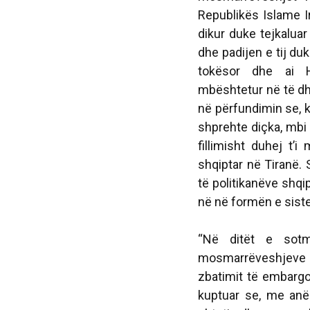
Republikës Islame Ir
dikur duke tejkaluar
dhe padijen e tij duk
tokësor dhe ai H
mbështetur në të d
në përfundimin se, k
shprehte diçka, mbi
fillimisht duhej t’
shqiptar në Tiranë.
të politikanëve shqi
në në formën e siste
“Në ditët e sotm
mosmarrëveshjeve m
zbatimit të embargo
kuptuar se, me anë