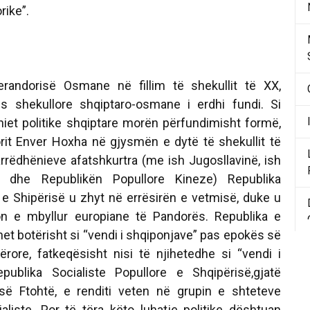
ike”.
erandorisë Osmane në fillim të shekullit të XX,
ës shekullore shqiptaro-osmane i erdhi fundi. Si
niet politike shqiptare morën përfundimisht formë,
rit Enver Hoxha në gjysmën e dytë të shekullit të
rrëdhënieve afatshkurtra (me ish Jugosllavinë, ish
k dhe Republikën Popullore Kineze) Republika
e e Shipërisë u zhyt në errësirën e vetmisë, duke u
n e mbyllur europiane të Pandorës. Republika e
ihet botërisht si “vendi i shqiponjave” pas epokës së
rore, fatkeqësisht nisi të njihetedhe si “vendi i
publika Socialiste Popullore e Shqipërisë,gjatë
ë Ftohtë, e renditi veten në grupin e shteteve
ialiste. Por të tëra këto luhatje politike dështuan