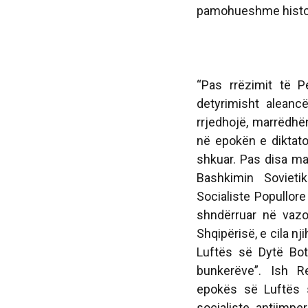
pamohueshme histor
“Pas rrëzimit të P
detyrimisht aleanc
rrjedhojë, marrëdhë
në epokën e diktato
shkuar. Pas disa ma
Bashkimin Sovieti
Socialiste Popullor
shndërruar në vazo
Shqipërisë, e cila nj
Luftës së Dytë Botë
bunkerëve”. Ish Re
epokës së Luftës s
socialiste antiimper