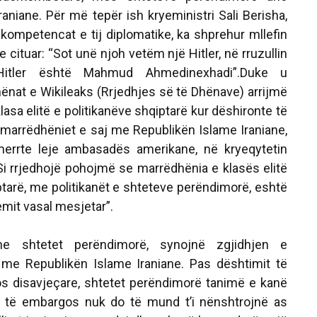
aniane. Për më tepër ish kryeministri Sali Berisha,
 kompetencat e tij diplomatike, ka shprehur mllefin
e cituar:
“Sot unë njoh vetëm një Hitler, në rruzullin
itler është Mahmud Ahmedinexhadi”.
Duke u
hënat e W
ikileaks (Rrjedhjes së të Dhënave) arrijmë
lasa elitë e politikanëve shqiptarë kur dëshironte të
 marrëdhëniet e saj me Republikën Islame Iraniane,
i merrte leje ambasadës amerikane, në kryeqytetin
 Si rrjedhojë pohojmë se marrëdhënia e klasës elitë
ptarë, me politikanët e shteteve perëndimorë, eshtë
mit vasal mesjetar”.
e shtetet perëndimorë, synojnë zgjidhjen e
e Republikën Islame Iraniane. Pas dështimit të
s disavjeçare, shtetet perëndimorë tanimë e kanë
 të embargos nuk do të mund t’i nënshtrojnë as