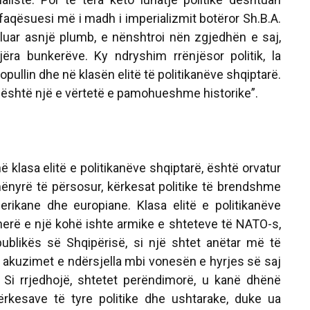
faqësuesi më i madh i imperializmit botëror Sh.B.A.
lluar asnjë plumb, e nënshtroi nën zgjedhën e saj,
ëra bunkerëve. Ky ndryshim rrënjësor politik, la
opullin dhe në klasën elitë të politikanëve shqiptarë.
 është një e vërtetë e pamohueshme historike”.
ë klasa elitë e politikanëve shqiptarë, është orvatur
ënyrë të përsosur, kërkesat politike të brendshme
rikane dhe europiane. Klasa elitë e politikanëve
ëherë e një kohë ishte armike e shteteve të NATO-s,
ublikës së Shqipërisë, si një shtet anëtar më të
ën akuzimet e ndërsjella mbi vonesën e hyrjes së saj
 Si rrjedhojë, shtetet perëndimorë, u kanë dhënë
rkesave të tyre politike dhe ushtarake, duke ua